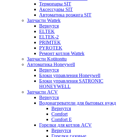
Термопары SIT
Аксессуары SIT
Автоматика розжига SIT
Запчасти Wattek
Вернутся
ELTEK
ELTEK-2
PRIMTEK
PYROTEK
Ремонт котлов Wattek
Запчасти Kotitonttu
Автоматика Honeywеll
Вернутся
Блоки управления Honeywell
Блоки управления SATRONIC
HONEYWELL
Запчасти ACV
Вернутся
Водонагреватели для бытовых нужд
Вернутся
Comfort
Comfort E
Горелки для котлов ACV
Вернутся
Горелки газовые