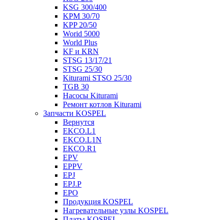
KSG 300/400
KPM 30/70
KPP 20/50
Worid 5000
World Plus
KF и KRN
STSG 13/17/21
STSG 25/30
Kiturami STSO 25/30
TGB 30
Насосы Kiturami
Ремонт котлов Kiturami
Запчасти KOSPEL
Вернутся
EKCO.L1
EKCO.L1N
EKCO.R1
EPV
EPPV
EPJ
EPJ.P
EPO
Продукция KOSPEL
Нагревательные узлы KOSPEL
Платы KOSPEL