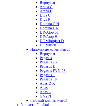
Вернутся
Arena C
Arena F
Diva C
Diva F
Domina C N
Domina F N
DIVAtop 60
DIVAtop H
DOMIproject D
DOMItech
Напольные котлы Ferroli
Вернутся
Pegasus
Pegasus 2S
Pegasus D
Pegasus F3 N 2S
Pegasus T
Pegasus TP
Atlas D K
Atlas
Atlas D
GN2 N
Газовый клапан Ferroli
Запчасти Fondital