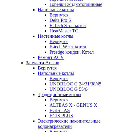
Горелки жидкотопливные
Напольные котлы
Вернутся
Delta Pro S
E-Tech S эл. котел
HeatMaster TC
Настенные котлы
Вернутся
E-tech W эл. котел
Prestige конден. Котел
Ремонт ACV
Запчасти Ariston
Вернутся
Напольные котлы
Вернутся
UNOBLOC G 24/31/38/45
UNOBLOC G 55/64
Традиционные котлы
Вернутся
ALTEAS X - GENUS X
EGIS - AS
EGIS PLUS
Электрические накопительные
водонагреватели
Вернутся