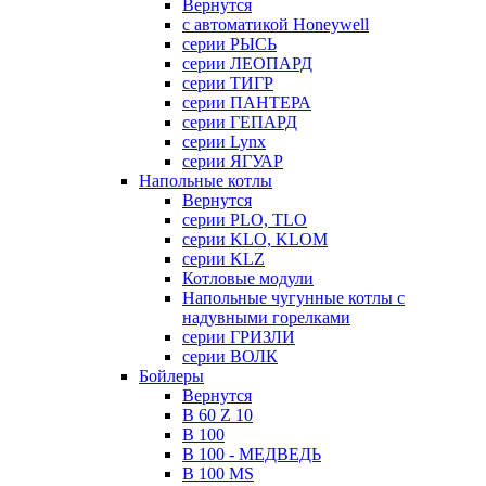
Вернутся
с автоматикой Honeywell
серии РЫСЬ
серии ЛЕОПАРД
серии ТИГР
серии ПАНТЕРА
серии ГЕПАРД
серии Lynx
серии ЯГУАР
Напольные котлы
Вернутся
серии PLO, TLO
серии KLO, KLOM
серии KLZ
Котловые модули
Напольные чугунные котлы с
надувными горелками
серии ГРИЗЛИ
серии ВОЛК
Бойлеры
Вернутся
B 60 Z 10
B 100
B 100 - МЕДВЕДЬ
B 100 MS