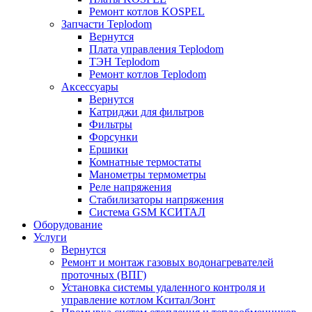
Ремонт котлов KOSPEL
Запчасти Teplodom
Вернутся
Плата управления Teplodom
ТЭН Teplodom
Ремонт котлов Teplodom
Аксессуары
Вернутся
Катриджи для фильтров
Фильтры
Форсунки
Ершики
Комнатные термостаты
Манометры термометры
Реле напряжения
Стабилизаторы напряжения
Система GSM КСИТАЛ
Оборудование
Услуги
Вернутся
Ремонт и монтаж газовых водонагревателей
проточных (ВПГ)
Установка системы удаленного контроля и
управление котлом Кситал/Зонт