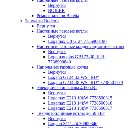
Настенные газовые котлы
Вернутся
BOILER
Ремонт котлов Beretta
Запчасти Buderus
Вернутся
Настенные газовые котлы
Вернутся
Logamax U072-24 7736900190
Настенные газовые конденсационные котлы
Вернутся
Logamax plus GB172-30 iK H
7736900840
Напольные газовые котлы
Вернутся
Logano G124-32 WS "RU"
Logano G234-38 WS "RU" 7738501179
Электрические котлы 4-60 кВт
Вернутся
Logamax E213 10kW 7738500315
Logamax E213 14kW 7738500316
Logamax E213 18kW 7738500317
Твердотопливные котлы до 50 кВт
Вернутся
Logano S111-24 30009346