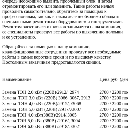
очередь необходимо выявить проблемный блок, и затем
отремонтировать его или заменить. Такие работы нельзя
проводить самостоятельно, обратитесь за помощью к
профессионалам, так как в таком деле необходимо обладать
специальными ремонтным оборудованием и инструментами.
Ремонтом электрических котлов занимается наша компания,
ее специалисты проведут все работы по выявлению поломки
и ее устранению.
Обращайтесь за помощью в нашу компанию,
квалифицированные сотрудники проведут все необходимые
работы в самые короткие сроки и по высшему качеству.
Постоянным заказчикам предоставляются скидки.
Наименование
Цена руб. (ден
Замена ТЭН 2,0 кВт (220В)/2912/, 2974
2700 /
2200 п
Замена ТЭН 3,0 кВт (220В) 3066, 3067, 2913
2700 /
2200 п
Замена ТЭН 4,0 кВт (220В)/2915/, /3068
2700 /
2200 п
Замена ТЭН 5,0 кВт (220В) /2917/,/3007
2700 /
2200 п
Замена ТЭН 4,0 кВт(380В)/2914/,3005
2700 /
2200 п
Замена ТЭН 5,0 кВт (380В) /2916/, 3004
2700 /
2200 п
Замена ТЭН 6,0 кВт (380В) /2918/, /3021
2700 /
2200 п