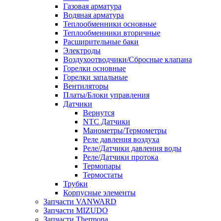
Газовая арматура
Водяная арматура
Теплообменники основные
Теплообменники вторичные
Расширительные баки
Электроды
Воздухоотводчики/Сбросные клапана
Горелки основные
Горелки запальные
Вентиляторы
Платы/Блоки управления
Датчики
Вернутся
NTC Датчики
Манометры/Термометры
Реле давления воздуха
Реле/Датчики давления воды
Реле/Датчики протока
Термопары
Термостаты
Трубки
Корпусные элементы
Запчасти VANWARD
Запчасти MIZUDO
Запчасти Thermona