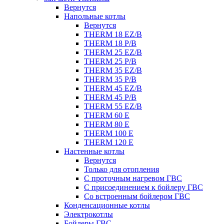
Вернутся
Напольные котлы
Вернутся
THERM 18 EZ/B
THERM 18 P/B
THERM 25 EZ/B
THERM 25 P/B
THERM 35 EZ/B
THERM 35 P/B
THERM 45 EZ/B
THERM 45 P/B
THERM 55 EZ/B
THERM 60 E
THERM 80 E
THERM 100 E
THERM 120 E
Настенные котлы
Вернутся
Только для отопления
С проточным нагревом ГВС
С присоединением к бойлеру ГВС
Со встроенным бойлером ГВС
Конденсационные котлы
Электрокотлы
Бойлеры ГВС