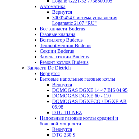
Logano G221-32 7738500105
Автоматика
Вернутся
30005454 Система управления
Logamatic 2107 "RU"
Все запчасти Buderus
Газовые клапана
Вентилятор Buderus
Теплообменник Buderus
Секции Buderus
Замена секции Buderus
Ремонт котлов Buderus
Запчасти De Dietrich
Вернутся
Бытовые напольные газовые котлы
Вернутся
DOMOGAS DGXE 14-47 BIS 04.95
DOMOGAS DGXE 60 - 110
DOMOGAS DGXECO / DGXE AB
05.98
DTG 111 NEZ
Напольные газовые котлы средней и
большой мощности
Вернутся
DTG 230 S