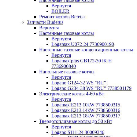
Настенные газовые котлы
Вернутся
BOILER
Ремонт котлов Beretta
Запчасти Buderus
Вернутся
Настенные газовые котлы
Вернутся
Logamax U072-24 7736900190
Настенные газовые конденсационные котлы
Вернутся
Logamax plus GB172-30 iK H
7736900840
Напольные газовые котлы
Вернутся
Logano G124-32 WS "RU"
Logano G234-38 WS "RU" 7738501179
Электрические котлы 4-60 кВт
Вернутся
Logamax E213 10kW 7738500315
Logamax E213 14kW 7738500316
Logamax E213 18kW 7738500317
Твердотопливные котлы до 50 кВт
Вернутся
Logano S111-24 30009346