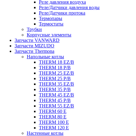
Реле давления воздуха
Реле/Датчики давления воды
Реле/Датчики протока
Термопары
Термостаты
Трубки
Корпусные элементы
Запчасти VANWARD
Запчасти MIZUDO
Запчасти Thermona
Напольные котлы
THERM 18 EZ/B
THERM 18 P/B
THERM 25 EZ/B
THERM 25 P/B
THERM 35 EZ/B
THERM 35 P/B
THERM 45 EZ/B
THERM 45 P/B
THERM 55 EZ/B
THERM 60 E
THERM 80 E
THERM 100 E
THERM 120 E
Настенные котлы