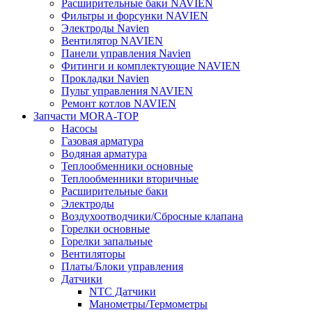
Расширительные баки NAVIEN
Фильтры и форсунки NAVIEN
Электроды Navien
Вентилятор NAVIEN
Панели управления Navien
Фитинги и комплектующие NAVIEN
Прокладки Navien
Пульт управления NAVIEN
Ремонт котлов NAVIEN
Запчасти MORA-TOP
Насосы
Газовая арматура
Водяная арматура
Теплообменники основные
Теплообменники вторичные
Расширительные баки
Электроды
Воздухоотводчики/Сбросные клапана
Горелки основные
Горелки запальные
Вентиляторы
Платы/Блоки управления
Датчики
NTC Датчики
Манометры/Термометры