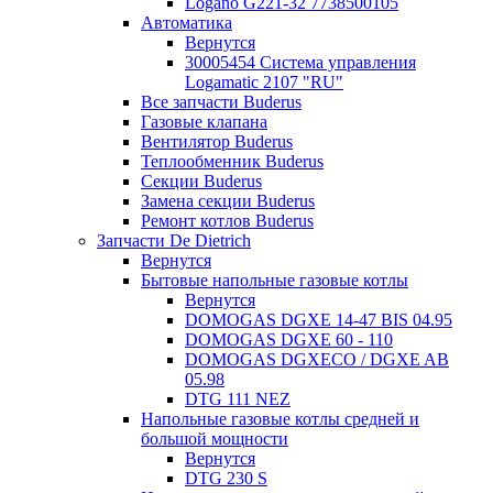
Logano G221-32 7738500105
Автоматика
Вернутся
30005454 Система управления
Logamatic 2107 "RU"
Все запчасти Buderus
Газовые клапана
Вентилятор Buderus
Теплообменник Buderus
Секции Buderus
Замена секции Buderus
Ремонт котлов Buderus
Запчасти De Dietrich
Вернутся
Бытовые напольные газовые котлы
Вернутся
DOMOGAS DGXE 14-47 BIS 04.95
DOMOGAS DGXE 60 - 110
DOMOGAS DGXECO / DGXE AB
05.98
DTG 111 NEZ
Напольные газовые котлы средней и
большой мощности
Вернутся
DTG 230 S