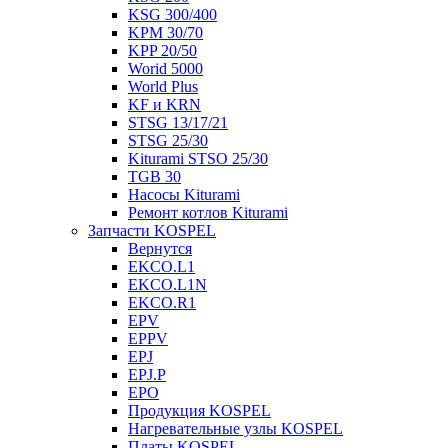
KSG 300/400
KPM 30/70
KPP 20/50
Worid 5000
World Plus
KF и KRN
STSG 13/17/21
STSG 25/30
Kiturami STSO 25/30
TGB 30
Насосы Kiturami
Ремонт котлов Kiturami
Запчасти KOSPEL
Вернутся
EKCO.L1
EKCO.L1N
EKCO.R1
EPV
EPPV
EPJ
EPJ.P
EPO
Продукция KOSPEL
Нагревательные узлы KOSPEL
Платы KOSPEL