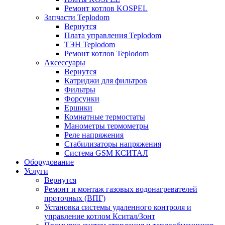
Ремонт котлов KOSPEL
Запчасти Teplodom
Вернутся
Плата управления Teplodom
ТЭН Teplodom
Ремонт котлов Teplodom
Аксессуары
Вернутся
Катриджи для фильтров
Фильтры
Форсунки
Ершики
Комнатные термостаты
Манометры термометры
Реле напряжения
Стабилизаторы напряжения
Система GSM КСИТАЛ
Оборудование
Услуги
Вернутся
Ремонт и монтаж газовых водонагревателей
проточных (ВПГ)
Установка системы удаленного контроля и
управление котлом Кситал/Зонт