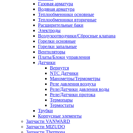
Газовая арматура
Водяная арматура
Теплообменники основные
Теплообменники вторичные
Расширительные баки
Электроды
Воздухоотводчики/Сбросные клапана
Горелки основные
Горелки запальные
Вентиляторы
Платы/Блоки управления
Датчики
Вернутся
NTC Датчики
Манометры/Термометры
Реле давления воздуха
Реле/Датчики давления воды
Реле/Датчики протока
Термопары
Термостаты
Трубки
Корпусные элементы
Запчасти VANWARD
Запчасти MIZUDO
Запчасти Thermona