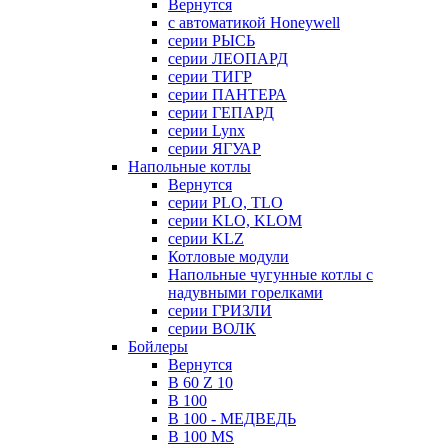
Вернутся
с автоматикой Honeywell
серии РЫСЬ
серии ЛЕОПАРД
серии ТИГР
серии ПАНТЕРА
серии ГЕПАРД
серии Lynx
серии ЯГУАР
Напольные котлы
Вернутся
серии PLO, TLO
серии KLO, KLOM
серии KLZ
Котловые модули
Напольные чугунные котлы с
надувными горелками
серии ГРИЗЛИ
серии ВОЛК
Бойлеры
Вернутся
B 60 Z 10
B 100
B 100 - МЕДВЕДЬ
B 100 MS