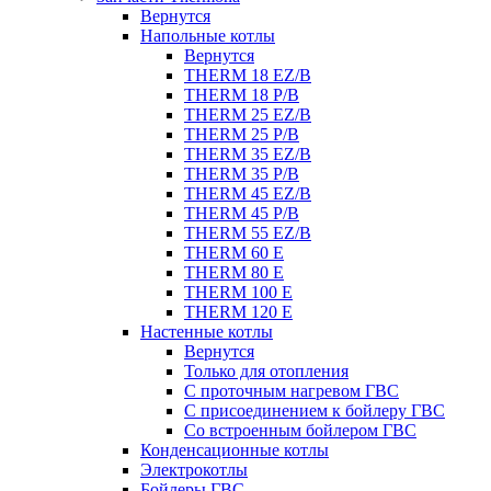
Вернутся
Напольные котлы
Вернутся
THERM 18 EZ/B
THERM 18 P/B
THERM 25 EZ/B
THERM 25 P/B
THERM 35 EZ/B
THERM 35 P/B
THERM 45 EZ/B
THERM 45 P/B
THERM 55 EZ/B
THERM 60 E
THERM 80 E
THERM 100 E
THERM 120 E
Настенные котлы
Вернутся
Только для отопления
С проточным нагревом ГВС
С присоединением к бойлеру ГВС
Со встроенным бойлером ГВС
Конденсационные котлы
Электрокотлы
Бойлеры ГВС