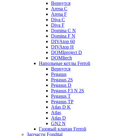
Вернутся
Arena C
Arena F
Diva C
Diva F
Domina C N
Domina F N
DIVAtop 60
DIVAtop H
DOMIproject D
DOMItech
Напольные котлы Ferroli
Вернутся
Pegasus
Pegasus 2S
Pegasus D
Pegasus F3 N 2S
Pegasus T
Pegasus TP
Atlas D K
Atlas
Atlas D
GN2 N
Газовый клапан Ferroli
Запчасти Fondital