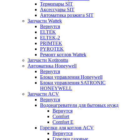
Термопары SIT
Аксессуары SIT
Автоматика розжига SIT
Запчасти Wattek
Вернутся
ELTEK
ELTEK-2
PRIMTEK
PYROTEK
Ремонт котлов Wattek
Запчасти Kotitonttu
Автоматика Honeywеll
Вернутся
Блоки управления Honeywell
Блоки управления SATRONIC
HONEYWELL
Запчасти ACV
Вернутся
Водонагреватели для бытовых нужд
Вернутся
Comfort
Comfort E
Горелки для котлов ACV
Вернутся
Горелки газовые