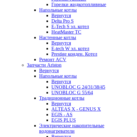
Горелки жидкотопливные
Напольные котлы
Вернутся
Delta Pro S
E-Tech S эл. котел
HeatMaster TC
Настенные котлы
Вернутся
E-tech W эл. котел
Prestige конден. Котел
Ремонт ACV
Запчасти Ariston
Вернутся
Напольные котлы
Вернутся
UNOBLOC G 24/31/38/45
UNOBLOC G 55/64
Традиционные котлы
Вернутся
ALTEAS X - GENUS X
EGIS - AS
EGIS PLUS
Электрические накопительные
водонагреватели
Вернутся