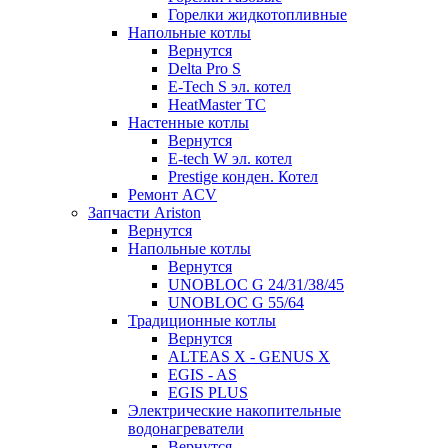
Горелки жидкотопливные
Напольные котлы
Вернутся
Delta Pro S
E-Tech S эл. котел
HeatMaster TC
Настенные котлы
Вернутся
E-tech W эл. котел
Prestige конден. Котел
Ремонт ACV
Запчасти Ariston
Вернутся
Напольные котлы
Вернутся
UNOBLOC G 24/31/38/45
UNOBLOC G 55/64
Традиционные котлы
Вернутся
ALTEAS X - GENUS X
EGIS - AS
EGIS PLUS
Электрические накопительные
водонагреватели
Вернутся