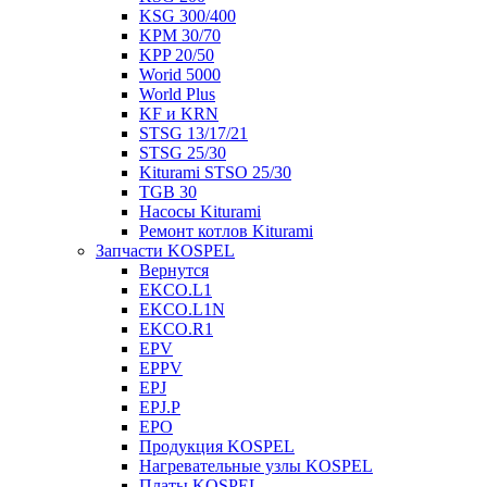
KSG 300/400
KPM 30/70
KPP 20/50
Worid 5000
World Plus
KF и KRN
STSG 13/17/21
STSG 25/30
Kiturami STSO 25/30
TGB 30
Насосы Kiturami
Ремонт котлов Kiturami
Запчасти KOSPEL
Вернутся
EKCO.L1
EKCO.L1N
EKCO.R1
EPV
EPPV
EPJ
EPJ.P
EPO
Продукция KOSPEL
Нагревательные узлы KOSPEL
Платы KOSPEL