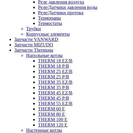
Реле давления воздуха
Реле/Датчики давления воды
Реле/Датчики протока
Термопары
Термостаты
Трубки
Корпусные элементы
Запчасти VANWARD
Запчасти MIZUDO
Запчасти Thermona
Напольные котлы
THERM 18 EZ/B
THERM 18 P/B
THERM 25 EZ/B
THERM 25 P/B
THERM 35 EZ/B
THERM 35 P/B
THERM 45 EZ/B
THERM 45 P/B
THERM 55 EZ/B
THERM 60 E
THERM 80 E
THERM 100 E
THERM 120 E
Настенные котлы