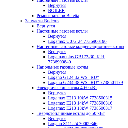
Настенные газовые котлы
Вернутся
BOILER
Ремонт котлов Beretta
Запчасти Buderus
Вернутся
Настенные газовые котлы
Вернутся
Logamax U072-24 7736900190
Настенные газовые конденсационные котлы
Вернутся
Logamax plus GB172-30 iK H
7736900840
Напольные газовые котлы
Вернутся
Logano G124-32 WS "RU"
Logano G234-38 WS "RU" 7738501179
Электрические котлы 4-60 кВт
Вернутся
Logamax E213 10kW 7738500315
Logamax E213 14kW 7738500316
Logamax E213 18kW 7738500317
Твердотопливные котлы до 50 кВт
Вернутся
Logano S111-24 30009346