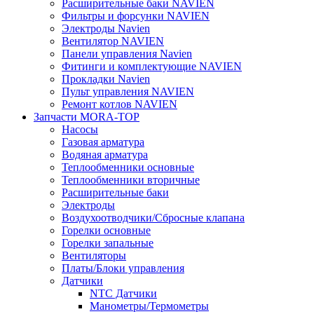
Расширительные баки NAVIEN
Фильтры и форсунки NAVIEN
Электроды Navien
Вентилятор NAVIEN
Панели управления Navien
Фитинги и комплектующие NAVIEN
Прокладки Navien
Пульт управления NAVIEN
Ремонт котлов NAVIEN
Запчасти MORA-TOP
Насосы
Газовая арматура
Водяная арматура
Теплообменники основные
Теплообменники вторичные
Расширительные баки
Электроды
Воздухоотводчики/Сбросные клапана
Горелки основные
Горелки запальные
Вентиляторы
Платы/Блоки управления
Датчики
NTC Датчики
Манометры/Термометры