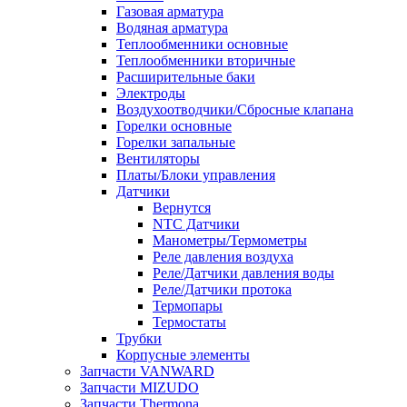
Газовая арматура
Водяная арматура
Теплообменники основные
Теплообменники вторичные
Расширительные баки
Электроды
Воздухоотводчики/Сбросные клапана
Горелки основные
Горелки запальные
Вентиляторы
Платы/Блоки управления
Датчики
Вернутся
NTC Датчики
Манометры/Термометры
Реле давления воздуха
Реле/Датчики давления воды
Реле/Датчики протока
Термопары
Термостаты
Трубки
Корпусные элементы
Запчасти VANWARD
Запчасти MIZUDO
Запчасти Thermona