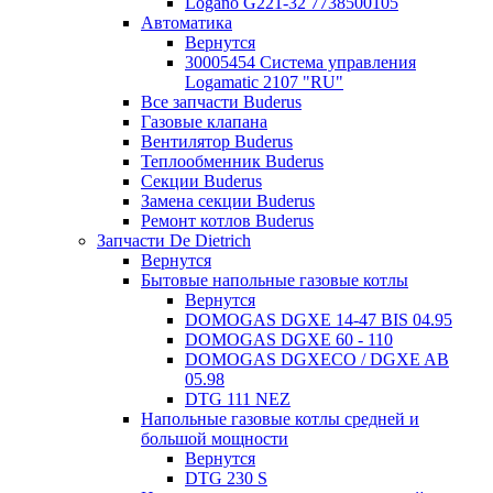
Logano G221-32 7738500105
Автоматика
Вернутся
30005454 Система управления
Logamatic 2107 "RU"
Все запчасти Buderus
Газовые клапана
Вентилятор Buderus
Теплообменник Buderus
Секции Buderus
Замена секции Buderus
Ремонт котлов Buderus
Запчасти De Dietrich
Вернутся
Бытовые напольные газовые котлы
Вернутся
DOMOGAS DGXE 14-47 BIS 04.95
DOMOGAS DGXE 60 - 110
DOMOGAS DGXECO / DGXE AB
05.98
DTG 111 NEZ
Напольные газовые котлы средней и
большой мощности
Вернутся
DTG 230 S