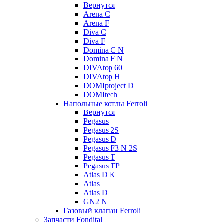
Вернутся
Arena C
Arena F
Diva C
Diva F
Domina C N
Domina F N
DIVAtop 60
DIVAtop H
DOMIproject D
DOMItech
Напольные котлы Ferroli
Вернутся
Pegasus
Pegasus 2S
Pegasus D
Pegasus F3 N 2S
Pegasus T
Pegasus TP
Atlas D K
Atlas
Atlas D
GN2 N
Газовый клапан Ferroli
Запчасти Fondital