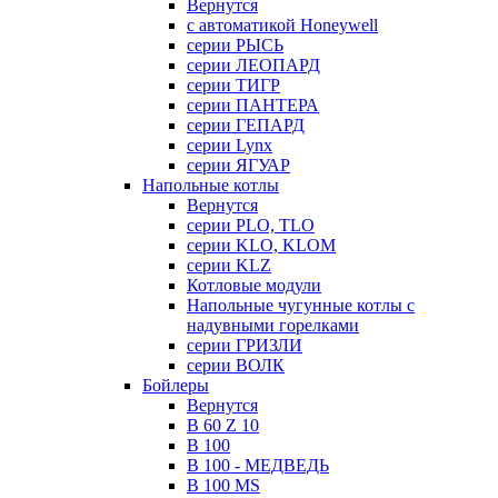
Вернутся
с автоматикой Honeywell
серии РЫСЬ
серии ЛЕОПАРД
серии ТИГР
серии ПАНТЕРА
серии ГЕПАРД
серии Lynx
серии ЯГУАР
Напольные котлы
Вернутся
серии PLO, TLO
серии KLO, KLOM
серии KLZ
Котловые модули
Напольные чугунные котлы с
надувными горелками
серии ГРИЗЛИ
серии ВОЛК
Бойлеры
Вернутся
B 60 Z 10
B 100
B 100 - МЕДВЕДЬ
B 100 MS