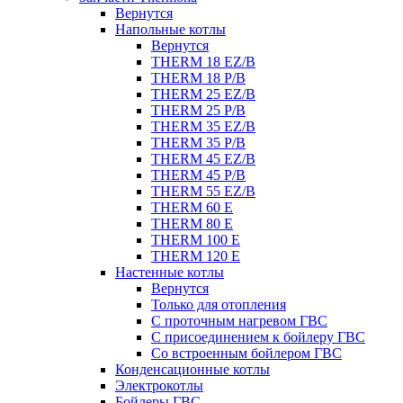
Вернутся
Напольные котлы
Вернутся
THERM 18 EZ/B
THERM 18 P/B
THERM 25 EZ/B
THERM 25 P/B
THERM 35 EZ/B
THERM 35 P/B
THERM 45 EZ/B
THERM 45 P/B
THERM 55 EZ/B
THERM 60 E
THERM 80 E
THERM 100 E
THERM 120 E
Настенные котлы
Вернутся
Только для отопления
С проточным нагревом ГВС
С присоединением к бойлеру ГВС
Со встроенным бойлером ГВС
Конденсационные котлы
Электрокотлы
Бойлеры ГВС