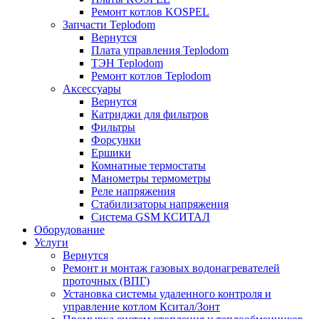
Ремонт котлов KOSPEL
Запчасти Teplodom
Вернутся
Плата управления Teplodom
ТЭН Teplodom
Ремонт котлов Teplodom
Аксессуары
Вернутся
Катриджи для фильтров
Фильтры
Форсунки
Ершики
Комнатные термостаты
Манометры термометры
Реле напряжения
Стабилизаторы напряжения
Система GSM КСИТАЛ
Оборудование
Услуги
Вернутся
Ремонт и монтаж газовых водонагревателей
проточных (ВПГ)
Установка системы удаленного контроля и
управление котлом Кситал/Зонт