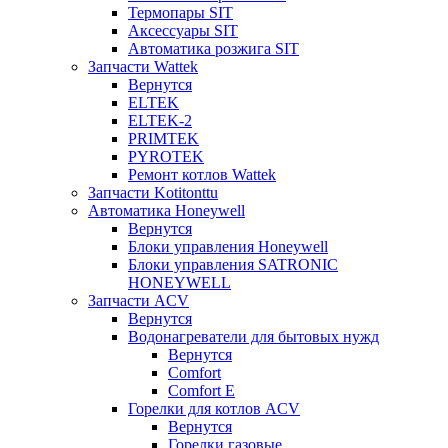
Термопары SIT
Аксессуары SIT
Автоматика розжига SIT
Запчасти Wattek
Вернутся
ELTEK
ELTEK-2
PRIMTEK
PYROTEK
Ремонт котлов Wattek
Запчасти Kotitonttu
Автоматика Honeywеll
Вернутся
Блоки управления Honeywell
Блоки управления SATRONIC
HONEYWELL
Запчасти ACV
Вернутся
Водонагреватели для бытовых нужд
Вернутся
Comfort
Comfort E
Горелки для котлов ACV
Вернутся
Горелки газовые