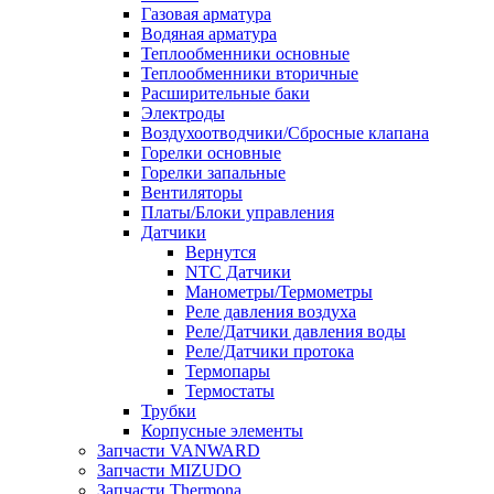
Газовая арматура
Водяная арматура
Теплообменники основные
Теплообменники вторичные
Расширительные баки
Электроды
Воздухоотводчики/Сбросные клапана
Горелки основные
Горелки запальные
Вентиляторы
Платы/Блоки управления
Датчики
Вернутся
NTC Датчики
Манометры/Термометры
Реле давления воздуха
Реле/Датчики давления воды
Реле/Датчики протока
Термопары
Термостаты
Трубки
Корпусные элементы
Запчасти VANWARD
Запчасти MIZUDO
Запчасти Thermona