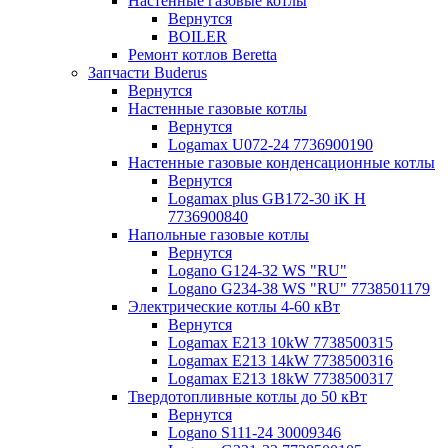
Настенные газовые котлы
Вернутся
BOILER
Ремонт котлов Beretta
Запчасти Buderus
Вернутся
Настенные газовые котлы
Вернутся
Logamax U072-24 7736900190
Настенные газовые конденсационные котлы
Вернутся
Logamax plus GB172-30 iK H
7736900840
Напольные газовые котлы
Вернутся
Logano G124-32 WS "RU"
Logano G234-38 WS "RU" 7738501179
Электрические котлы 4-60 кВт
Вернутся
Logamax E213 10kW 7738500315
Logamax E213 14kW 7738500316
Logamax E213 18kW 7738500317
Твердотопливные котлы до 50 кВт
Вернутся
Logano S111-24 30009346