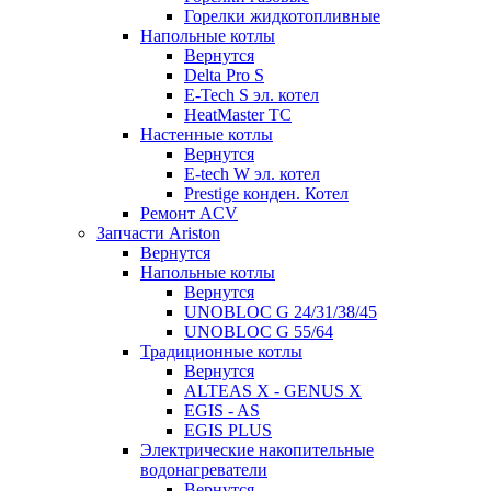
Горелки жидкотопливные
Напольные котлы
Вернутся
Delta Pro S
E-Tech S эл. котел
HeatMaster TC
Настенные котлы
Вернутся
E-tech W эл. котел
Prestige конден. Котел
Ремонт ACV
Запчасти Ariston
Вернутся
Напольные котлы
Вернутся
UNOBLOC G 24/31/38/45
UNOBLOC G 55/64
Традиционные котлы
Вернутся
ALTEAS X - GENUS X
EGIS - AS
EGIS PLUS
Электрические накопительные
водонагреватели
Вернутся