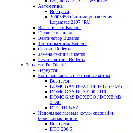
Logano G221-32 7738500105
Автоматика
Вернутся
30005454 Система управления
Logamatic 2107 "RU"
Все запчасти Buderus
Газовые клапана
Вентилятор Buderus
Теплообменник Buderus
Секции Buderus
Замена секции Buderus
Ремонт котлов Buderus
Запчасти De Dietrich
Вернутся
Бытовые напольные газовые котлы
Вернутся
DOMOGAS DGXE 14-47 BIS 04.95
DOMOGAS DGXE 60 - 110
DOMOGAS DGXECO / DGXE AB
05.98
DTG 111 NEZ
Напольные газовые котлы средней и
большой мощности
Вернутся
DTG 230 S