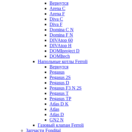
Вернутся
Arena C
Arena F
Diva C
Diva F
Domina C N
Domina F N
DIVAtop 60
DIVAtop H
DOMIproject D
DOMItech
Напольные котлы Ferroli
Вернутся
Pegasus
Pegasus 2S
Pegasus D
Pegasus F3 N 2S
Pegasus T
Pegasus TP
Atlas D K
Atlas
Atlas D
GN2 N
Газовый клапан Ferroli
Запчасти Fondital