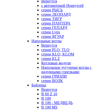
Вернутся
с автоматикой Honeywell
серии РЫСЬ
серии ЛЕОПАРД
серии ТИГР
серии ПАНТЕРА
серии ГЕПАРД
серии Lynx
серии ЯГУАР
Напольные котлы
Вернутся
серии PLO, TLO
серии KLO, KLOM
серии KLZ
Котловые модули
Напольные чугунные котлы с
надувными горелками
серии ГРИЗЛИ
серии ВОЛК
Бойлеры
Вернутся
B 60 Z 10
B 100
B 100 - МЕДВЕДЬ
B 100 MS