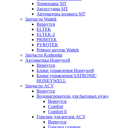
Термопары SIT
Аксессуары SIT
Автоматика розжига SIT
Запчасти Wattek
Вернутся
ELTEK
ELTEK-2
PRIMTEK
PYROTEK
Ремонт котлов Wattek
Запчасти Kotitonttu
Автоматика Honeywеll
Вернутся
Блоки управления Honeywell
Блоки управления SATRONIC
HONEYWELL
Запчасти ACV
Вернутся
Водонагреватели для бытовых нужд
Вернутся
Comfort
Comfort E
Горелки для котлов ACV
Вернутся
Горелки газовые