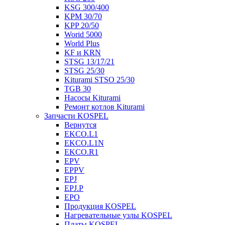
KSG 300/400
KPM 30/70
KPP 20/50
Worid 5000
World Plus
KF и KRN
STSG 13/17/21
STSG 25/30
Kiturami STSO 25/30
TGB 30
Насосы Kiturami
Ремонт котлов Kiturami
Запчасти KOSPEL
Вернутся
EKCO.L1
EKCO.L1N
EKCO.R1
EPV
EPPV
EPJ
EPJ.P
EPO
Продукция KOSPEL
Нагревательные узлы KOSPEL
Платы KOSPEL