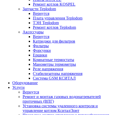
Ремонт котлов KOSPEL
Запчасти Teplodom
Вернутся
Плата управления Teplodom
ТЭН Teplodom
Ремонт котлов Teplodom
Аксессуары
Вернутся
Катриджи для фильтров
Фильтры
Форсунки
Ершики
Комнатные термостаты
Манометры термометры
Реле напряжения
Стабилизаторы напряжения
Система GSM КСИТАЛ
Оборудование
Услуги
Вернутся
Ремонт и монтаж газовых водонагревателей
проточных (ВПГ)
Установка системы удаленного контроля и
управление котлом Кситал/Зонт