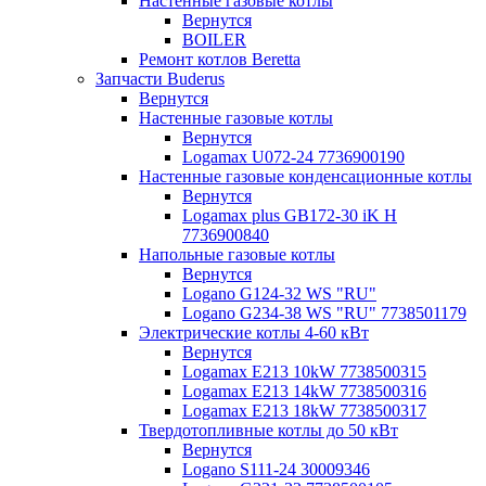
Настенные газовые котлы
Вернутся
BOILER
Ремонт котлов Beretta
Запчасти Buderus
Вернутся
Настенные газовые котлы
Вернутся
Logamax U072-24 7736900190
Настенные газовые конденсационные котлы
Вернутся
Logamax plus GB172-30 iK H
7736900840
Напольные газовые котлы
Вернутся
Logano G124-32 WS "RU"
Logano G234-38 WS "RU" 7738501179
Электрические котлы 4-60 кВт
Вернутся
Logamax E213 10kW 7738500315
Logamax E213 14kW 7738500316
Logamax E213 18kW 7738500317
Твердотопливные котлы до 50 кВт
Вернутся
Logano S111-24 30009346