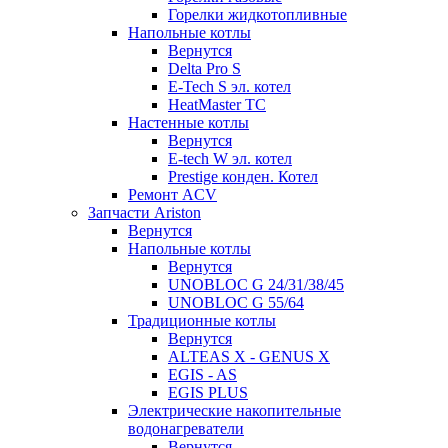
Горелки жидкотопливные
Напольные котлы
Вернутся
Delta Pro S
E-Tech S эл. котел
HeatMaster TC
Настенные котлы
Вернутся
E-tech W эл. котел
Prestige конден. Котел
Ремонт ACV
Запчасти Ariston
Вернутся
Напольные котлы
Вернутся
UNOBLOC G 24/31/38/45
UNOBLOC G 55/64
Традиционные котлы
Вернутся
ALTEAS X - GENUS X
EGIS - AS
EGIS PLUS
Электрические накопительные
водонагреватели
Вернутся