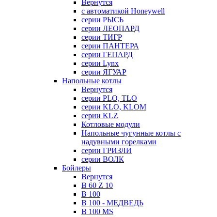
Вернутся
с автоматикой Honeywell
серии РЫСЬ
серии ЛЕОПАРД
серии ТИГР
серии ПАНТЕРА
серии ГЕПАРД
серии Lynx
серии ЯГУАР
Напольные котлы
Вернутся
серии PLO, TLO
серии KLO, KLOM
серии KLZ
Котловые модули
Напольные чугунные котлы с
надувными горелками
серии ГРИЗЛИ
серии ВОЛК
Бойлеры
Вернутся
B 60 Z 10
B 100
B 100 - МЕДВЕДЬ
B 100 MS