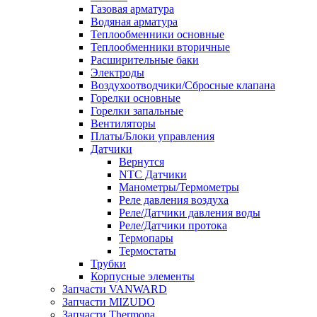
Газовая арматура
Водяная арматура
Теплообменники основные
Теплообменники вторичные
Расширительные баки
Электроды
Воздухоотводчики/Сбросные клапана
Горелки основные
Горелки запальные
Вентиляторы
Платы/Блоки управления
Датчики
Вернутся
NTC Датчики
Манометры/Термометры
Реле давления воздуха
Реле/Датчики давления воды
Реле/Датчики протока
Термопары
Термостаты
Трубки
Корпусные элементы
Запчасти VANWARD
Запчасти MIZUDO
Запчасти Thermona