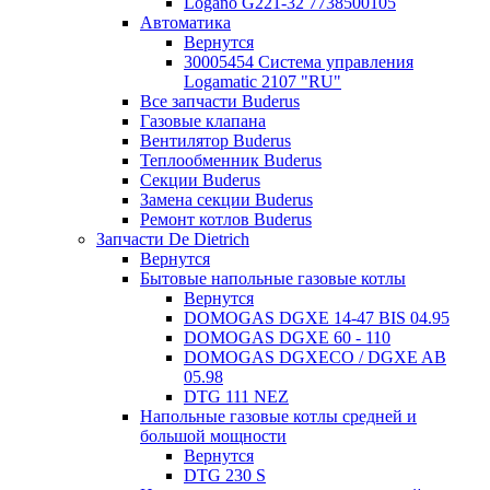
Logano G221-32 7738500105
Автоматика
Вернутся
30005454 Система управления
Logamatic 2107 "RU"
Все запчасти Buderus
Газовые клапана
Вентилятор Buderus
Теплообменник Buderus
Секции Buderus
Замена секции Buderus
Ремонт котлов Buderus
Запчасти De Dietrich
Вернутся
Бытовые напольные газовые котлы
Вернутся
DOMOGAS DGXE 14-47 BIS 04.95
DOMOGAS DGXE 60 - 110
DOMOGAS DGXECO / DGXE AB
05.98
DTG 111 NEZ
Напольные газовые котлы средней и
большой мощности
Вернутся
DTG 230 S