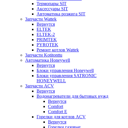
Термопары SIT
Аксессуары SIT
Автоматика розжига SIT
Запчасти Wattek
Вернутся
ELTEK
ELTEK-2
PRIMTEK
PYROTEK
Ремонт котлов Wattek
Запчасти Kotitonttu
Автоматика Honeywеll
Вернутся
Блоки управления Honeywell
Блоки управления SATRONIC
HONEYWELL
Запчасти ACV
Вернутся
Водонагреватели для бытовых нужд
Вернутся
Comfort
Comfort E
Горелки для котлов ACV
Вернутся
Горелки газовые