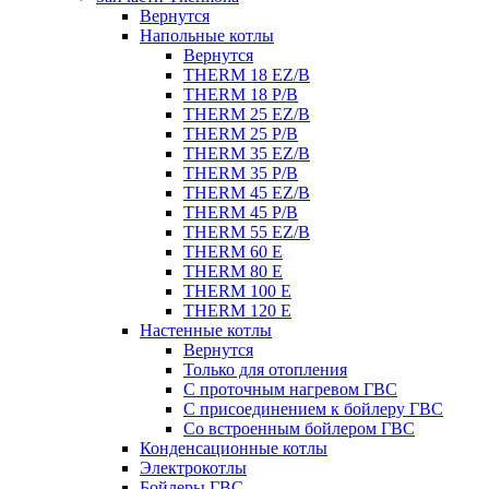
Вернутся
Напольные котлы
Вернутся
THERM 18 EZ/B
THERM 18 P/B
THERM 25 EZ/B
THERM 25 P/B
THERM 35 EZ/B
THERM 35 P/B
THERM 45 EZ/B
THERM 45 P/B
THERM 55 EZ/B
THERM 60 E
THERM 80 E
THERM 100 E
THERM 120 E
Настенные котлы
Вернутся
Только для отопления
С проточным нагревом ГВС
С присоединением к бойлеру ГВС
Со встроенным бойлером ГВС
Конденсационные котлы
Электрокотлы
Бойлеры ГВС