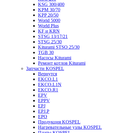
KSG 300/400
KPM 30/70
KPP 20/50
Worid 5000
World Plus
KF и KRN
STSG 13/17/21
STSG 25/30
Kiturami STSO 25/30
TGB 30
Насосы Kiturami
Ремонт котлов Kiturami
Запчасти KOSPEL
Вернутся
EKCO.L1
EKCO.L1N
EKCO.R1
EPV
EPPV
EPJ
EPJ.P
EPO
Продукция KOSPEL
Нагревательные узлы KOSPEL
Платы KOSPEL