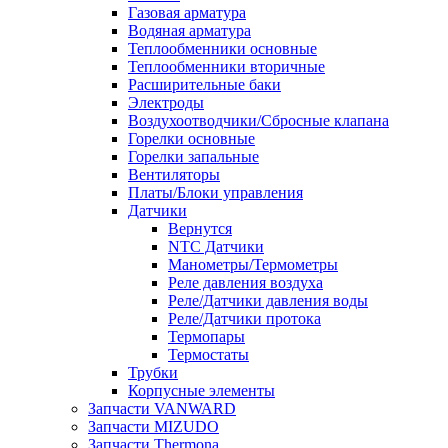
Газовая арматура
Водяная арматура
Теплообменники основные
Теплообменники вторичные
Расширительные баки
Электроды
Воздухоотводчики/Сбросные клапана
Горелки основные
Горелки запальные
Вентиляторы
Платы/Блоки управления
Датчики
Вернутся
NTC Датчики
Манометры/Термометры
Реле давления воздуха
Реле/Датчики давления воды
Реле/Датчики протока
Термопары
Термостаты
Трубки
Корпусные элементы
Запчасти VANWARD
Запчасти MIZUDO
Запчасти Thermona