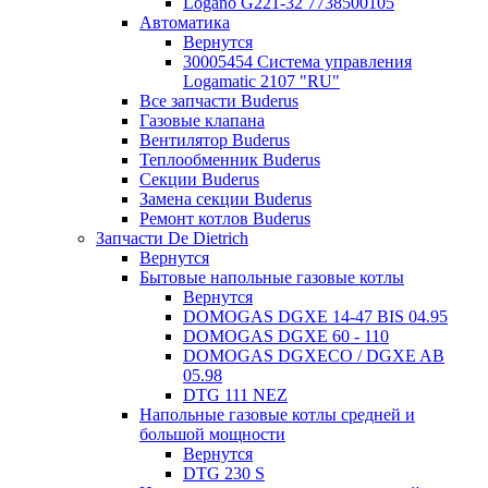
Logano G221-32 7738500105
Автоматика
Вернутся
30005454 Система управления
Logamatic 2107 "RU"
Все запчасти Buderus
Газовые клапана
Вентилятор Buderus
Теплообменник Buderus
Секции Buderus
Замена секции Buderus
Ремонт котлов Buderus
Запчасти De Dietrich
Вернутся
Бытовые напольные газовые котлы
Вернутся
DOMOGAS DGXE 14-47 BIS 04.95
DOMOGAS DGXE 60 - 110
DOMOGAS DGXECO / DGXE AB
05.98
DTG 111 NEZ
Напольные газовые котлы средней и
большой мощности
Вернутся
DTG 230 S