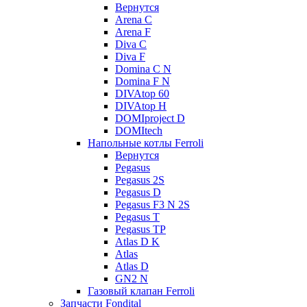
Вернутся
Arena C
Arena F
Diva C
Diva F
Domina C N
Domina F N
DIVAtop 60
DIVAtop H
DOMIproject D
DOMItech
Напольные котлы Ferroli
Вернутся
Pegasus
Pegasus 2S
Pegasus D
Pegasus F3 N 2S
Pegasus T
Pegasus TP
Atlas D K
Atlas
Atlas D
GN2 N
Газовый клапан Ferroli
Запчасти Fondital