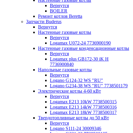
Настенные газовые котлы
Вернутся
BOILER
Ремонт котлов Beretta
Запчасти Buderus
Вернутся
Настенные газовые котлы
Вернутся
Logamax U072-24 7736900190
Настенные газовые конденсационные котлы
Вернутся
Logamax plus GB172-30 iK H
7736900840
Напольные газовые котлы
Вернутся
Logano G124-32 WS "RU"
Logano G234-38 WS "RU" 7738501179
Электрические котлы 4-60 кВт
Вернутся
Logamax E213 10kW 7738500315
Logamax E213 14kW 7738500316
Logamax E213 18kW 7738500317
Твердотопливные котлы до 50 кВт
Вернутся
Logano S111-24 30009346