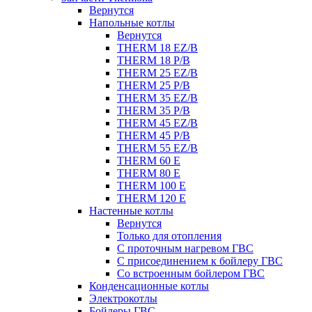
Вернутся
Напольные котлы
Вернутся
THERM 18 EZ/B
THERM 18 P/B
THERM 25 EZ/B
THERM 25 P/B
THERM 35 EZ/B
THERM 35 P/B
THERM 45 EZ/B
THERM 45 P/B
THERM 55 EZ/B
THERM 60 E
THERM 80 E
THERM 100 E
THERM 120 E
Настенные котлы
Вернутся
Только для отопления
С проточным нагревом ГВС
С присоединением к бойлеру ГВС
Со встроенным бойлером ГВС
Конденсационные котлы
Электрокотлы
Бойлеры ГВС