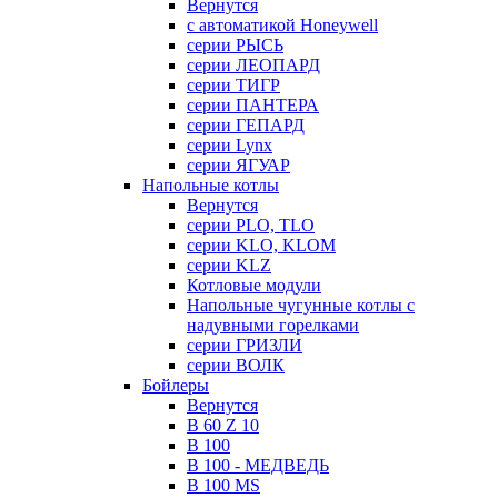
Вернутся
с автоматикой Honeywell
серии РЫСЬ
серии ЛЕОПАРД
серии ТИГР
серии ПАНТЕРА
серии ГЕПАРД
серии Lynx
серии ЯГУАР
Напольные котлы
Вернутся
серии PLO, TLO
серии KLO, KLOM
серии KLZ
Котловые модули
Напольные чугунные котлы с
надувными горелками
серии ГРИЗЛИ
серии ВОЛК
Бойлеры
Вернутся
B 60 Z 10
B 100
B 100 - МЕДВЕДЬ
B 100 MS