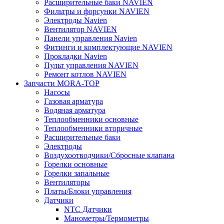
Расширительные баки NAVIEN
Фильтры и форсунки NAVIEN
Электроды Navien
Вентилятор NAVIEN
Панели управления Navien
Фитинги и комплектующие NAVIEN
Прокладки Navien
Пульт управления NAVIEN
Ремонт котлов NAVIEN
Запчасти MORA-TOP
Насосы
Газовая арматура
Водяная арматура
Теплообменники основные
Теплообменники вторичные
Расширительные баки
Электроды
Воздухоотводчики/Сбросные клапана
Горелки основные
Горелки запальные
Вентиляторы
Платы/Блоки управления
Датчики
NTC Датчики
Манометры/Термометры