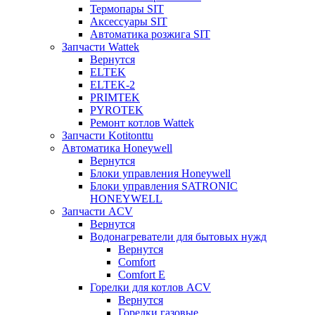
Термопары SIT
Аксессуары SIT
Автоматика розжига SIT
Запчасти Wattek
Вернутся
ELTEK
ELTEK-2
PRIMTEK
PYROTEK
Ремонт котлов Wattek
Запчасти Kotitonttu
Автоматика Honeywеll
Вернутся
Блоки управления Honeywell
Блоки управления SATRONIC
HONEYWELL
Запчасти ACV
Вернутся
Водонагреватели для бытовых нужд
Вернутся
Comfort
Comfort E
Горелки для котлов ACV
Вернутся
Горелки газовые