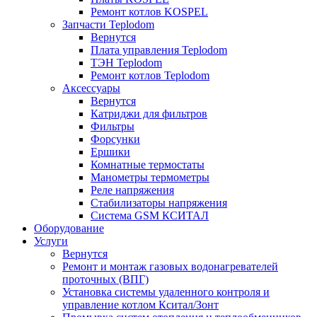
Ремонт котлов KOSPEL
Запчасти Teplodom
Вернутся
Плата управления Teplodom
ТЭН Teplodom
Ремонт котлов Teplodom
Аксессуары
Вернутся
Катриджи для фильтров
Фильтры
Форсунки
Ершики
Комнатные термостаты
Манометры термометры
Реле напряжения
Стабилизаторы напряжения
Система GSM КСИТАЛ
Оборудование
Услуги
Вернутся
Ремонт и монтаж газовых водонагревателей
проточных (ВПГ)
Установка системы удаленного контроля и
управление котлом Кситал/Зонт