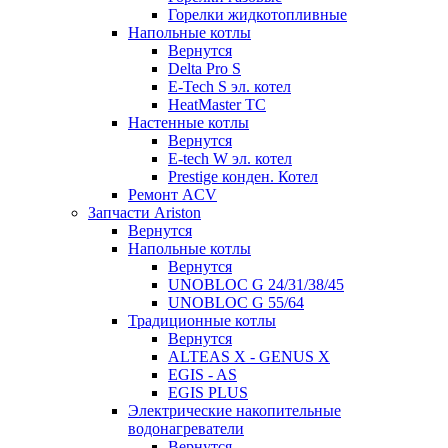
Горелки жидкотопливные
Напольные котлы
Вернутся
Delta Pro S
E-Tech S эл. котел
HeatMaster TC
Настенные котлы
Вернутся
E-tech W эл. котел
Prestige конден. Котел
Ремонт ACV
Запчасти Ariston
Вернутся
Напольные котлы
Вернутся
UNOBLOC G 24/31/38/45
UNOBLOC G 55/64
Традиционные котлы
Вернутся
ALTEAS X - GENUS X
EGIS - AS
EGIS PLUS
Электрические накопительные
водонагреватели
Вернутся