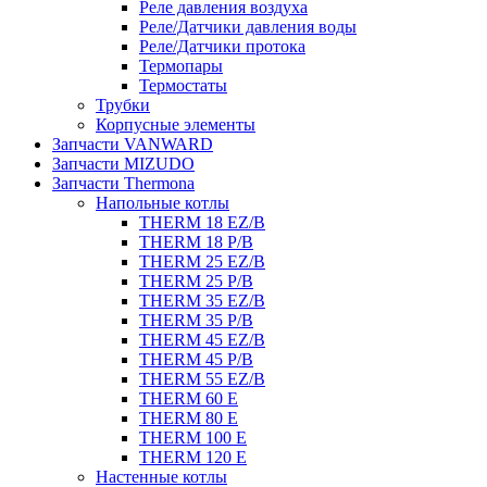
Реле давления воздуха
Реле/Датчики давления воды
Реле/Датчики протока
Термопары
Термостаты
Трубки
Корпусные элементы
Запчасти VANWARD
Запчасти MIZUDO
Запчасти Thermona
Напольные котлы
THERM 18 EZ/B
THERM 18 P/B
THERM 25 EZ/B
THERM 25 P/B
THERM 35 EZ/B
THERM 35 P/B
THERM 45 EZ/B
THERM 45 P/B
THERM 55 EZ/B
THERM 60 E
THERM 80 E
THERM 100 E
THERM 120 E
Настенные котлы