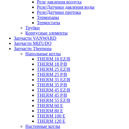
Реле давления воздуха
Реле/Датчики давления воды
Реле/Датчики протока
Термопары
Термостаты
Трубки
Корпусные элементы
Запчасти VANWARD
Запчасти MIZUDO
Запчасти Thermona
Напольные котлы
THERM 18 EZ/B
THERM 18 P/B
THERM 25 EZ/B
THERM 25 P/B
THERM 35 EZ/B
THERM 35 P/B
THERM 45 EZ/B
THERM 45 P/B
THERM 55 EZ/B
THERM 60 E
THERM 80 E
THERM 100 E
THERM 120 E
Настенные котлы