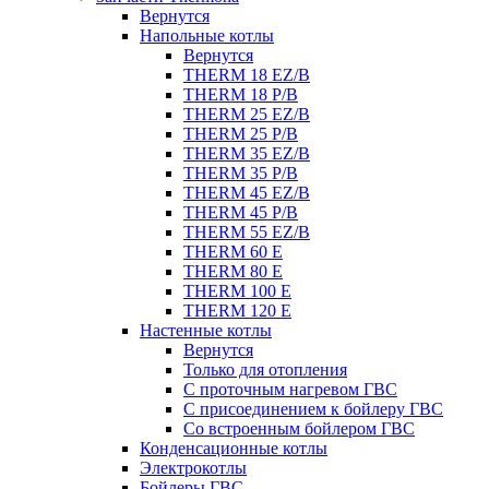
Вернутся
Напольные котлы
Вернутся
THERM 18 EZ/B
THERM 18 P/B
THERM 25 EZ/B
THERM 25 P/B
THERM 35 EZ/B
THERM 35 P/B
THERM 45 EZ/B
THERM 45 P/B
THERM 55 EZ/B
THERM 60 E
THERM 80 E
THERM 100 E
THERM 120 E
Настенные котлы
Вернутся
Только для отопления
С проточным нагревом ГВС
С присоединением к бойлеру ГВС
Со встроенным бойлером ГВС
Конденсационные котлы
Электрокотлы
Бойлеры ГВС