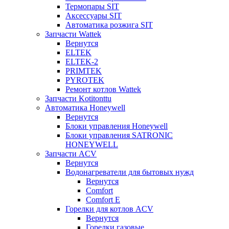
Термопары SIT
Аксессуары SIT
Автоматика розжига SIT
Запчасти Wattek
Вернутся
ELTEK
ELTEK-2
PRIMTEK
PYROTEK
Ремонт котлов Wattek
Запчасти Kotitonttu
Автоматика Honeywеll
Вернутся
Блоки управления Honeywell
Блоки управления SATRONIC
HONEYWELL
Запчасти ACV
Вернутся
Водонагреватели для бытовых нужд
Вернутся
Comfort
Comfort E
Горелки для котлов ACV
Вернутся
Горелки газовые