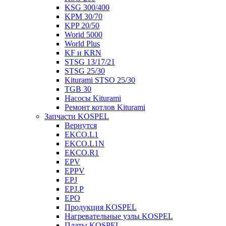
KSG 300/400
KPM 30/70
KPP 20/50
Worid 5000
World Plus
KF и KRN
STSG 13/17/21
STSG 25/30
Kiturami STSO 25/30
TGB 30
Насосы Kiturami
Ремонт котлов Kiturami
Запчасти KOSPEL
Вернутся
EKCO.L1
EKCO.L1N
EKCO.R1
EPV
EPPV
EPJ
EPJ.P
EPO
Продукция KOSPEL
Нагревательные узлы KOSPEL
Платы KOSPEL