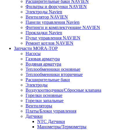
Расширительные баки NAVIEN
Фильтры и форсунки NAVIEN
Электроды Navien
Вентилятор NAVIEN
Панели управления Navien
Фитинги и комплектующие NAVIEN
Прокладки Navien
Пульт управления NAVIEN
Ремонт котлов NAVIEN
Запчасти MORA-TOP
Насосы
Газовая арматура
Водяная арматура
Теплообменники основные
Теплообменники вторичные
Расширительные баки
Электроды
Воздухоотводчики/Сбросные клапана
Горелки основные
Горелки запальные
Вентиляторы
Платы/Блоки управления
Датчики
NTC Датчики
Манометры/Термометры