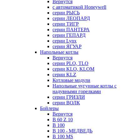
Вернутся
с автоматикой Honeywell
серии РЫСЬ
серии ЛЕОПАРД
серии ТИГР
серии ПАНТЕРА
серии ГЕПАРД
серии Lynx
серии ЯГУАР
Напольные котлы
Вернутся
серии PLO, TLO
серии KLO, KLOM
серии KLZ
Котловые модули
Напольные чугунные котлы с
надувными горелками
серии ГРИЗЛИ
серии ВОЛК
Бойлеры
Вернутся
B 60 Z 10
B 100
B 100 - МЕДВЕДЬ
B 100 MS