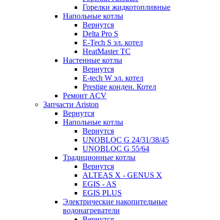
Горелки жидкотопливные
Напольные котлы
Вернутся
Delta Pro S
E-Tech S эл. котел
HeatMaster TC
Настенные котлы
Вернутся
E-tech W эл. котел
Prestige конден. Котел
Ремонт ACV
Запчасти Ariston
Вернутся
Напольные котлы
Вернутся
UNOBLOC G 24/31/38/45
UNOBLOC G 55/64
Традиционные котлы
Вернутся
ALTEAS X - GENUS X
EGIS - AS
EGIS PLUS
Электрические накопительные
водонагреватели
Вернутся