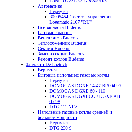
Logano G221-32 7738500105
Автоматика
Вернутся
30005454 Система управления
Logamatic 2107 "RU"
Все запчасти Buderus
Газовые клапана
Вентилятор Buderus
Теплообменник Buderus
Секции Buderus
Замена секции Buderus
Ремонт котлов Buderus
Запчасти De Dietrich
Вернутся
Бытовые напольные газовые котлы
Вернутся
DOMOGAS DGXE 14-47 BIS 04.95
DOMOGAS DGXE 60 - 110
DOMOGAS DGXECO / DGXE AB
05.98
DTG 111 NEZ
Напольные газовые котлы средней и
большой мощности
Вернутся
DTG 230 S