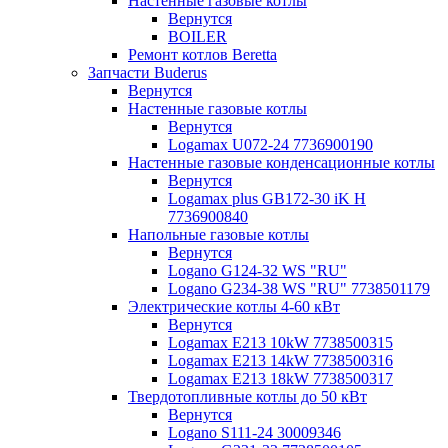
Настенные газовые котлы
Вернутся
BOILER
Ремонт котлов Beretta
Запчасти Buderus
Вернутся
Настенные газовые котлы
Вернутся
Logamax U072-24 7736900190
Настенные газовые конденсационные котлы
Вернутся
Logamax plus GB172-30 iK H
7736900840
Напольные газовые котлы
Вернутся
Logano G124-32 WS "RU"
Logano G234-38 WS "RU" 7738501179
Электрические котлы 4-60 кВт
Вернутся
Logamax E213 10kW 7738500315
Logamax E213 14kW 7738500316
Logamax E213 18kW 7738500317
Твердотопливные котлы до 50 кВт
Вернутся
Logano S111-24 30009346