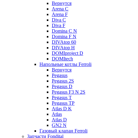
Вернутся
Arena C
Arena F
Diva C
Diva F
Domina C N
Domina F N
DIVAtop 60
DIVAtop H
DOMIproject D
DOMItech
Напольные котлы Ferroli
Вернутся
Pegasus
Pegasus 2S
Pegasus D
Pegasus F3 N 2S
Pegasus T
Pegasus TP
Atlas D K
Atlas
Atlas D
GN2 N
Газовый клапан Ferroli
Запчасти Fondital