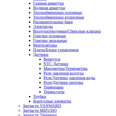
Газовая арматура
Водяная арматура
Теплообменники основные
Теплообменники вторичные
Расширительные баки
Электроды
Воздухоотводчики/Сбросные клапана
Горелки основные
Горелки запальные
Вентиляторы
Платы/Блоки управления
Датчики
Вернутся
NTC Датчики
Манометры/Термометры
Реле давления воздуха
Реле/Датчики давления воды
Реле/Датчики протока
Термопары
Термостаты
Трубки
Корпусные элементы
Запчасти VANWARD
Запчасти MIZUDO
Запчасти Thermona