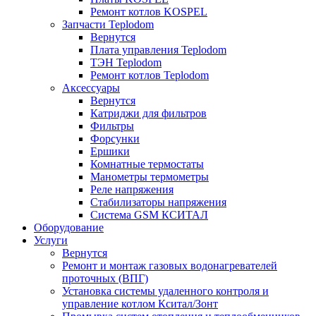
Ремонт котлов KOSPEL
Запчасти Teplodom
Вернутся
Плата управления Teplodom
ТЭН Teplodom
Ремонт котлов Teplodom
Аксессуары
Вернутся
Катриджи для фильтров
Фильтры
Форсунки
Ершики
Комнатные термостаты
Манометры термометры
Реле напряжения
Стабилизаторы напряжения
Система GSM КСИТАЛ
Оборудование
Услуги
Вернутся
Ремонт и монтаж газовых водонагревателей
проточных (ВПГ)
Установка системы удаленного контроля и
управление котлом Кситал/Зонт