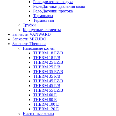
Реле давления воздуха
Реле/Датчики давления воды
Реле/Датчики протока
Термопары
Термостаты
Трубки
Корпусные элементы
Запчасти VANWARD
Запчасти MIZUDO
Запчасти Thermona
Напольные котлы
THERM 18 EZ/B
THERM 18 P/B
THERM 25 EZ/B
THERM 25 P/B
THERM 35 EZ/B
THERM 35 P/B
THERM 45 EZ/B
THERM 45 P/B
THERM 55 EZ/B
THERM 60 E
THERM 80 E
THERM 100 E
THERM 120 E
Настенные котлы