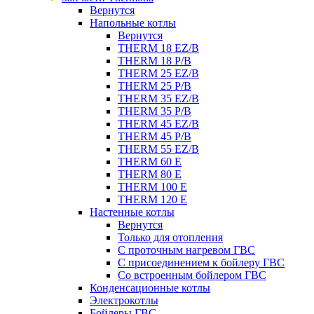
Вернутся
Напольные котлы
Вернутся
THERM 18 EZ/B
THERM 18 P/B
THERM 25 EZ/B
THERM 25 P/B
THERM 35 EZ/B
THERM 35 P/B
THERM 45 EZ/B
THERM 45 P/B
THERM 55 EZ/B
THERM 60 E
THERM 80 E
THERM 100 E
THERM 120 E
Настенные котлы
Вернутся
Только для отопления
С проточным нагревом ГВС
С присоединением к бойлеру ГВС
Со встроенным бойлером ГВС
Конденсационные котлы
Электрокотлы
Бойлеры ГВС