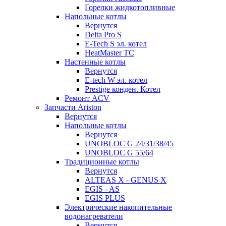
Горелки жидкотопливные
Напольные котлы
Вернутся
Delta Pro S
E-Tech S эл. котел
HeatMaster TC
Настенные котлы
Вернутся
E-tech W эл. котел
Prestige конден. Котел
Ремонт ACV
Запчасти Ariston
Вернутся
Напольные котлы
Вернутся
UNOBLOC G 24/31/38/45
UNOBLOC G 55/64
Традиционные котлы
Вернутся
ALTEAS X - GENUS X
EGIS - AS
EGIS PLUS
Электрические накопительные
водонагреватели
Вернутся