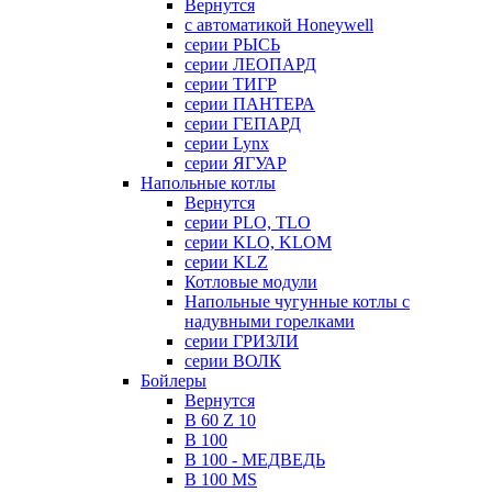
Вернутся
с автоматикой Honeywell
серии РЫСЬ
серии ЛЕОПАРД
серии ТИГР
серии ПАНТЕРА
серии ГЕПАРД
серии Lynx
серии ЯГУАР
Напольные котлы
Вернутся
серии PLO, TLO
серии KLO, KLOM
серии KLZ
Котловые модули
Напольные чугунные котлы с
надувными горелками
серии ГРИЗЛИ
серии ВОЛК
Бойлеры
Вернутся
B 60 Z 10
B 100
B 100 - МЕДВЕДЬ
B 100 MS