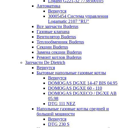
Logano G221-32 7738500105
Автоматика
Вернутся
30005454 Система управления
Logamatic 2107 "RU"
Все запчасти Buderus
Газовые клапана
Вентилятор Buderus
Теплообменник Buderus
Секции Buderus
Замена секции Buderus
Ремонт котлов Buderus
Запчасти De Dietrich
Вернутся
Бытовые напольные газовые котлы
Вернутся
DOMOGAS DGXE 14-47 BIS 04.95
DOMOGAS DGXE 60 - 110
DOMOGAS DGXECO / DGXE AB
05.98
DTG 111 NEZ
Напольные газовые котлы средней и
большой мощности
Вернутся
DTG 230 S