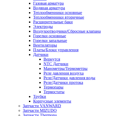
Газовая арматура
Водяная арматура
Теплообменники основные
Теплообменники вторичные
Расширительные баки
Электроды
Воздухоотводчики/Сбросные клапана
Горелки основные
Горелки запальные
Вентиляторы
Платы/Блоки управления
Датчики
Вернутся
NTC Датчики
Манометры/Термометры
Реле давления воздуха
Реле/Датчики давления воды
Реле/Датчики протока
Термопары
Термостаты
Трубки
Корпусные элементы
Запчасти VANWARD
Запчасти MIZUDO
Запчасти Thermona