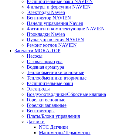
Расширительные баки NAVIEN
Фильтры и форсунки NAVIEN
Электроды Navien
Вентилятор NAVIEN
Панели управления Navien
Фитинги и комплектующие NAVIEN
Прокладки Navien
Пульт управления NAVIEN
Ремонт котлов NAVIEN
Запчасти MORA-TOP
Насосы
Газовая арматура
Водяная арматура
Теплообменники основные
Теплообменники вторичные
Расширительные баки
Электроды
Воздухоотводчики/Сбросные клапана
Горелки основные
Горелки запальные
Вентиляторы
Платы/Блоки управления
Датчики
NTC Датчики
Манометры/Термометры