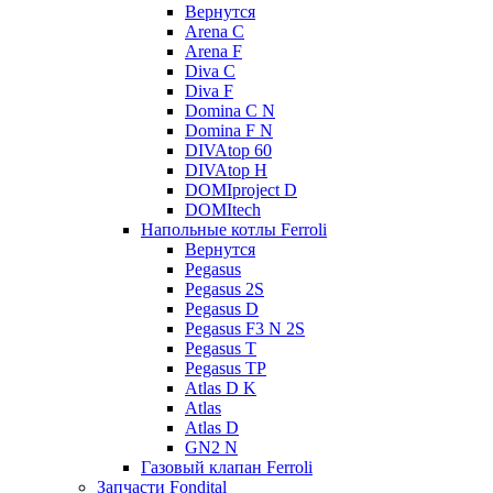
Вернутся
Arena C
Arena F
Diva C
Diva F
Domina C N
Domina F N
DIVAtop 60
DIVAtop H
DOMIproject D
DOMItech
Напольные котлы Ferroli
Вернутся
Pegasus
Pegasus 2S
Pegasus D
Pegasus F3 N 2S
Pegasus T
Pegasus TP
Atlas D K
Atlas
Atlas D
GN2 N
Газовый клапан Ferroli
Запчасти Fondital