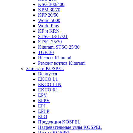
KSG 300/400
KPM 30/70
KPP 20/50
Worid 5000
World Plus
KF и KRN
STSG 13/17/21
STSG 25/30
Kiturami STSO 25/30
TGB 30
Насосы Kiturami
Ремонт котлов Kiturami
Запчасти KOSPEL
Вернутся
EKCO.L1
EKCO.L1N
EKCO.R1
EPV
EPPV
EPJ
EPJ.P
EPO
Продукция KOSPEL
Нагревательные узлы KOSPEL
Платы KOSPEL