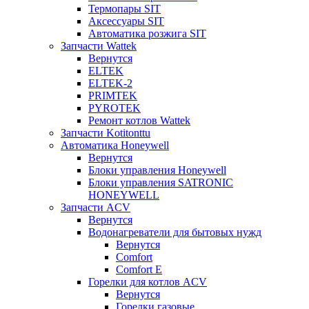
Термопары SIT
Аксессуары SIT
Автоматика розжига SIT
Запчасти Wattek
Вернутся
ELTEK
ELTEK-2
PRIMTEK
PYROTEK
Ремонт котлов Wattek
Запчасти Kotitonttu
Автоматика Honeywеll
Вернутся
Блоки управления Honeywell
Блоки управления SATRONIC
HONEYWELL
Запчасти ACV
Вернутся
Водонагреватели для бытовых нужд
Вернутся
Comfort
Comfort E
Горелки для котлов ACV
Вернутся
Горелки газовые