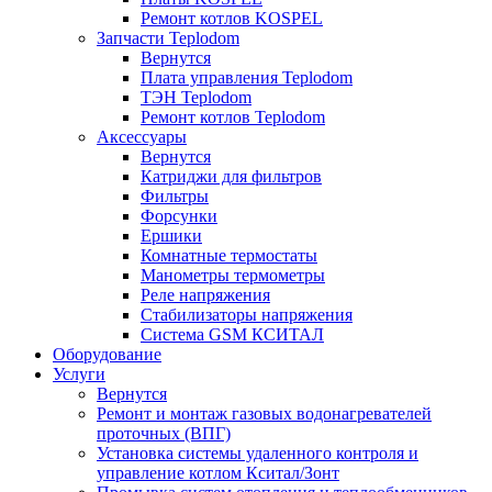
Ремонт котлов KOSPEL
Запчасти Teplodom
Вернутся
Плата управления Teplodom
ТЭН Teplodom
Ремонт котлов Teplodom
Аксессуары
Вернутся
Катриджи для фильтров
Фильтры
Форсунки
Ершики
Комнатные термостаты
Манометры термометры
Реле напряжения
Стабилизаторы напряжения
Система GSM КСИТАЛ
Оборудование
Услуги
Вернутся
Ремонт и монтаж газовых водонагревателей
проточных (ВПГ)
Установка системы удаленного контроля и
управление котлом Кситал/Зонт