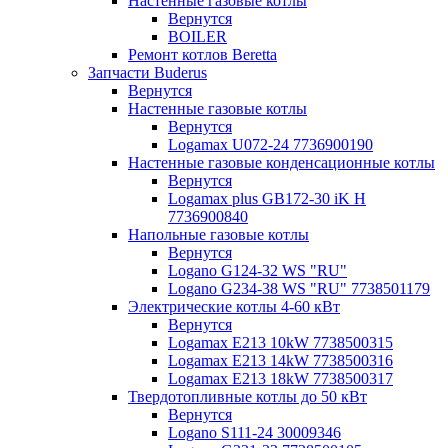
Настенные газовые котлы
Вернутся
BOILER
Ремонт котлов Beretta
Запчасти Buderus
Вернутся
Настенные газовые котлы
Вернутся
Logamax U072-24 7736900190
Настенные газовые конденсационные котлы
Вернутся
Logamax plus GB172-30 iK H
7736900840
Напольные газовые котлы
Вернутся
Logano G124-32 WS "RU"
Logano G234-38 WS "RU" 7738501179
Электрические котлы 4-60 кВт
Вернутся
Logamax E213 10kW 7738500315
Logamax E213 14kW 7738500316
Logamax E213 18kW 7738500317
Твердотопливные котлы до 50 кВт
Вернутся
Logano S111-24 30009346