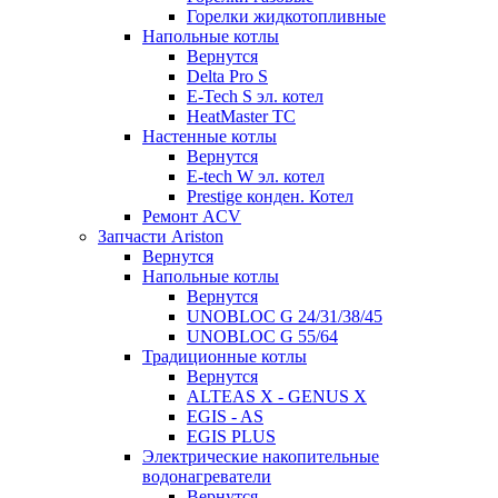
Горелки жидкотопливные
Напольные котлы
Вернутся
Delta Pro S
E-Tech S эл. котел
HeatMaster TC
Настенные котлы
Вернутся
E-tech W эл. котел
Prestige конден. Котел
Ремонт ACV
Запчасти Ariston
Вернутся
Напольные котлы
Вернутся
UNOBLOC G 24/31/38/45
UNOBLOC G 55/64
Традиционные котлы
Вернутся
ALTEAS X - GENUS X
EGIS - AS
EGIS PLUS
Электрические накопительные
водонагреватели
Вернутся