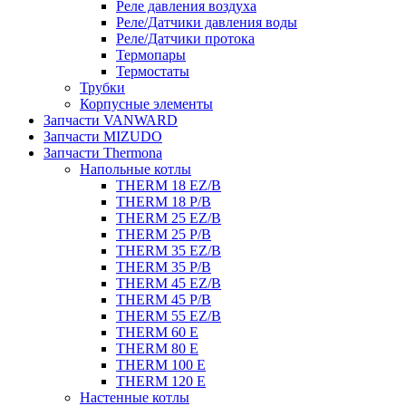
Реле давления воздуха
Реле/Датчики давления воды
Реле/Датчики протока
Термопары
Термостаты
Трубки
Корпусные элементы
Запчасти VANWARD
Запчасти MIZUDO
Запчасти Thermona
Напольные котлы
THERM 18 EZ/B
THERM 18 P/B
THERM 25 EZ/B
THERM 25 P/B
THERM 35 EZ/B
THERM 35 P/B
THERM 45 EZ/B
THERM 45 P/B
THERM 55 EZ/B
THERM 60 E
THERM 80 E
THERM 100 E
THERM 120 E
Настенные котлы