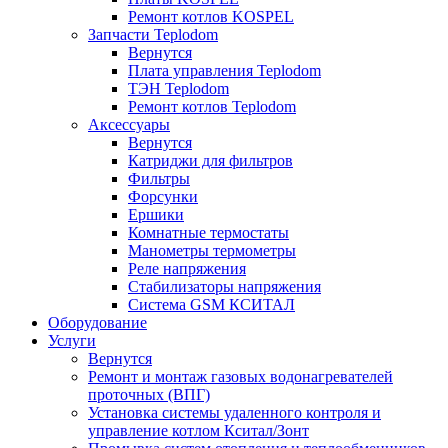
Ремонт котлов KOSPEL
Запчасти Teplodom
Вернутся
Плата управления Teplodom
ТЭН Teplodom
Ремонт котлов Teplodom
Аксессуары
Вернутся
Катриджи для фильтров
Фильтры
Форсунки
Ершики
Комнатные термостаты
Манометры термометры
Реле напряжения
Стабилизаторы напряжения
Система GSM КСИТАЛ
Оборудование
Услуги
Вернутся
Ремонт и монтаж газовых водонагревателей
проточных (ВПГ)
Установка системы удаленного контроля и
управление котлом Кситал/Зонт