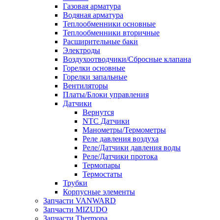
Газовая арматура
Водяная арматура
Теплообменники основные
Теплообменники вторичные
Расширительные баки
Электроды
Воздухоотводчики/Сбросные клапана
Горелки основные
Горелки запальные
Вентиляторы
Платы/Блоки управления
Датчики
Вернутся
NTC Датчики
Манометры/Термометры
Реле давления воздуха
Реле/Датчики давления воды
Реле/Датчики протока
Термопары
Термостаты
Трубки
Корпусные элементы
Запчасти VANWARD
Запчасти MIZUDO
Запчасти Thermona