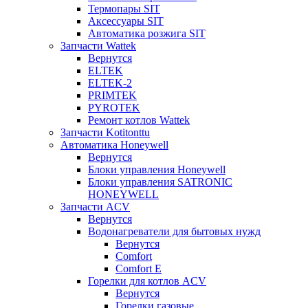
Термопары SIT
Аксессуары SIT
Автоматика розжига SIT
Запчасти Wattek
Вернутся
ELTEK
ELTEK-2
PRIMTEK
PYROTEK
Ремонт котлов Wattek
Запчасти Kotitonttu
Автоматика Honeywеll
Вернутся
Блоки управления Honeywell
Блоки управления SATRONIC
HONEYWELL
Запчасти ACV
Вернутся
Водонагреватели для бытовых нужд
Вернутся
Comfort
Comfort E
Горелки для котлов ACV
Вернутся
Горелки газовые