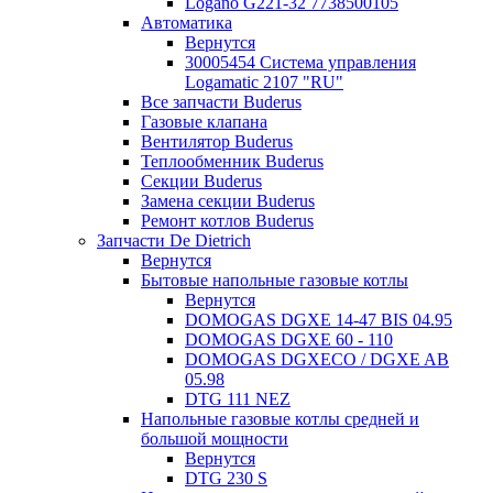
Logano G221-32 7738500105
Автоматика
Вернутся
30005454 Система управления
Logamatic 2107 "RU"
Все запчасти Buderus
Газовые клапана
Вентилятор Buderus
Теплообменник Buderus
Секции Buderus
Замена секции Buderus
Ремонт котлов Buderus
Запчасти De Dietrich
Вернутся
Бытовые напольные газовые котлы
Вернутся
DOMOGAS DGXE 14-47 BIS 04.95
DOMOGAS DGXE 60 - 110
DOMOGAS DGXECO / DGXE AB
05.98
DTG 111 NEZ
Напольные газовые котлы средней и
большой мощности
Вернутся
DTG 230 S