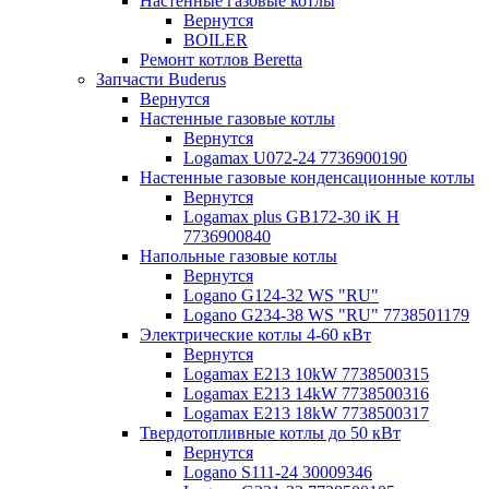
Настенные газовые котлы
Вернутся
BOILER
Ремонт котлов Beretta
Запчасти Buderus
Вернутся
Настенные газовые котлы
Вернутся
Logamax U072-24 7736900190
Настенные газовые конденсационные котлы
Вернутся
Logamax plus GB172-30 iK H
7736900840
Напольные газовые котлы
Вернутся
Logano G124-32 WS "RU"
Logano G234-38 WS "RU" 7738501179
Электрические котлы 4-60 кВт
Вернутся
Logamax E213 10kW 7738500315
Logamax E213 14kW 7738500316
Logamax E213 18kW 7738500317
Твердотопливные котлы до 50 кВт
Вернутся
Logano S111-24 30009346