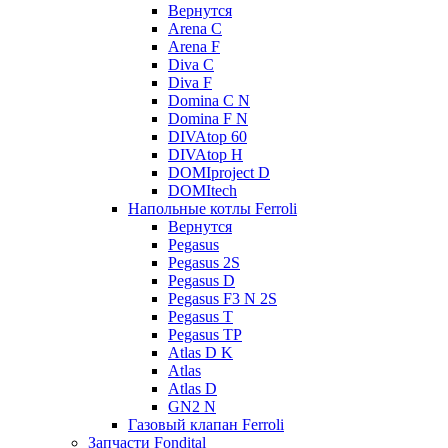
Вернутся
Arena C
Arena F
Diva C
Diva F
Domina C N
Domina F N
DIVAtop 60
DIVAtop H
DOMIproject D
DOMItech
Напольные котлы Ferroli
Вернутся
Pegasus
Pegasus 2S
Pegasus D
Pegasus F3 N 2S
Pegasus T
Pegasus TP
Atlas D K
Atlas
Atlas D
GN2 N
Газовый клапан Ferroli
Запчасти Fondital