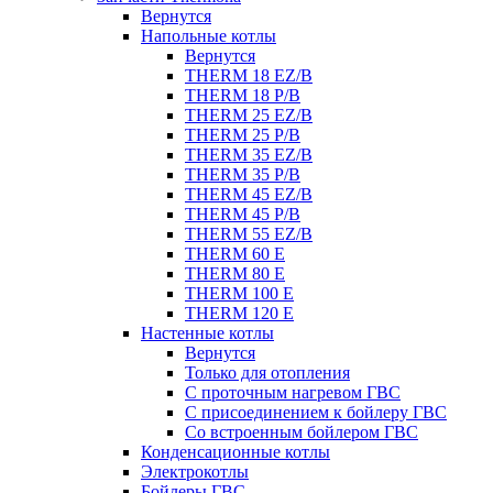
Вернутся
Напольные котлы
Вернутся
THERM 18 EZ/B
THERM 18 P/B
THERM 25 EZ/B
THERM 25 P/B
THERM 35 EZ/B
THERM 35 P/B
THERM 45 EZ/B
THERM 45 P/B
THERM 55 EZ/B
THERM 60 E
THERM 80 E
THERM 100 E
THERM 120 E
Настенные котлы
Вернутся
Только для отопления
С проточным нагревом ГВС
С присоединением к бойлеру ГВС
Со встроенным бойлером ГВС
Конденсационные котлы
Электрокотлы
Бойлеры ГВС