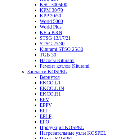
KSG 300/400
KPM 30/70
KPP 20/50
Worid 5000
World Plus
KF и KRN
STSG 13/17/21
STSG 25/30
Kiturami STSO 25/30
TGB 30
Насосы Kiturami
Ремонт котлов Kiturami
Запчасти KOSPEL
Вернутся
EKCO.L1
EKCO.L1N
EKCO.R1
EPV
EPPV
EPJ
EPJ.P
EPO
Продукция KOSPEL
Нагревательные узлы KOSPEL
Платы KOSPEL