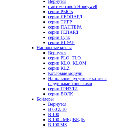
Вернутся
с автоматикой Honeywell
серии РЫСЬ
серии ЛЕОПАРД
серии ТИГР
серии ПАНТЕРА
серии ГЕПАРД
серии Lynx
серии ЯГУАР
Напольные котлы
Вернутся
серии PLO, TLO
серии KLO, KLOM
серии KLZ
Котловые модули
Напольные чугунные котлы с
надувными горелками
серии ГРИЗЛИ
серии ВОЛК
Бойлеры
Вернутся
B 60 Z 10
B 100
B 100 - МЕДВЕДЬ
B 100 MS