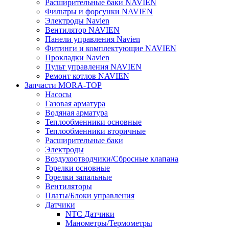
Расширительные баки NAVIEN
Фильтры и форсунки NAVIEN
Электроды Navien
Вентилятор NAVIEN
Панели управления Navien
Фитинги и комплектующие NAVIEN
Прокладки Navien
Пульт управления NAVIEN
Ремонт котлов NAVIEN
Запчасти MORA-TOP
Насосы
Газовая арматура
Водяная арматура
Теплообменники основные
Теплообменники вторичные
Расширительные баки
Электроды
Воздухоотводчики/Сбросные клапана
Горелки основные
Горелки запальные
Вентиляторы
Платы/Блоки управления
Датчики
NTC Датчики
Манометры/Термометры