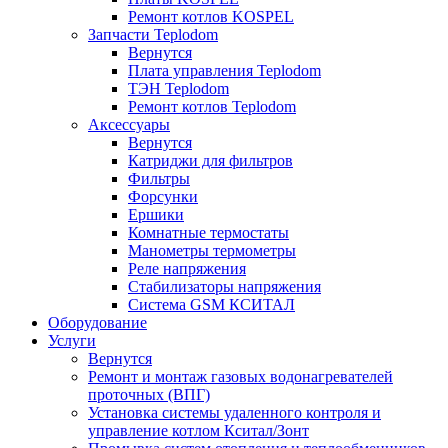
Ремонт котлов KOSPEL
Запчасти Teplodom
Вернутся
Плата управления Teplodom
ТЭН Teplodom
Ремонт котлов Teplodom
Аксессуары
Вернутся
Катриджи для фильтров
Фильтры
Форсунки
Ершики
Комнатные термостаты
Манометры термометры
Реле напряжения
Стабилизаторы напряжения
Система GSM КСИТАЛ
Оборудование
Услуги
Вернутся
Ремонт и монтаж газовых водонагревателей
проточных (ВПГ)
Установка системы удаленного контроля и
управление котлом Кситал/Зонт