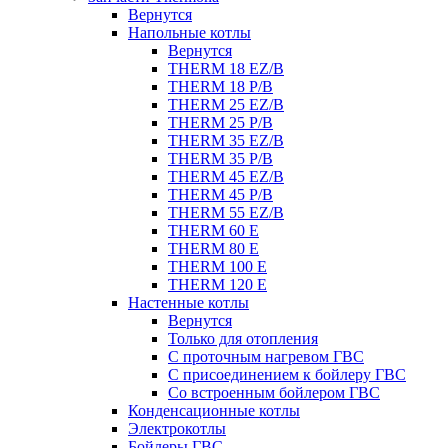
Вернутся
Напольные котлы
Вернутся
THERM 18 EZ/B
THERM 18 P/B
THERM 25 EZ/B
THERM 25 P/B
THERM 35 EZ/B
THERM 35 P/B
THERM 45 EZ/B
THERM 45 P/B
THERM 55 EZ/B
THERM 60 E
THERM 80 E
THERM 100 E
THERM 120 E
Настенные котлы
Вернутся
Только для отопления
С проточным нагревом ГВС
С присоединением к бойлеру ГВС
Со встроенным бойлером ГВС
Конденсационные котлы
Электрокотлы
Бойлеры ГВС