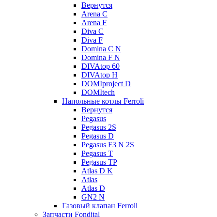
Вернутся
Arena C
Arena F
Diva C
Diva F
Domina C N
Domina F N
DIVAtop 60
DIVAtop H
DOMIproject D
DOMItech
Напольные котлы Ferroli
Вернутся
Pegasus
Pegasus 2S
Pegasus D
Pegasus F3 N 2S
Pegasus T
Pegasus TP
Atlas D K
Atlas
Atlas D
GN2 N
Газовый клапан Ferroli
Запчасти Fondital