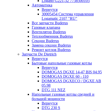
Logano G221-32 7738500105
Автоматика
Вернутся
30005454 Система управления
Logamatic 2107 "RU"
Все запчасти Buderus
Газовые клапана
Вентилятор Buderus
Теплообменник Buderus
Секции Buderus
Замена секции Buderus
Ремонт котлов Buderus
Запчасти De Dietrich
Вернутся
Бытовые напольные газовые котлы
Вернутся
DOMOGAS DGXE 14-47 BIS 04.95
DOMOGAS DGXE 60 - 110
DOMOGAS DGXECO / DGXE AB
05.98
DTG 111 NEZ
Напольные газовые котлы средней и
большой мощности
Вернутся
DTG 230 S