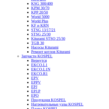
KSG 300/400
KPM 30/70
KPP 20/50
Worid 5000
World Plus
KF и KRN
STSG 13/17/21
STSG 25/30
Kiturami STSO 25/30
TGB 30
Насосы Kiturami
Ремонт котлов Kiturami
Запчасти KOSPEL
Вернутся
EKCO.L1
EKCO.L1N
EKCO.R1
EPV
EPPV
EPJ
EPJ.P
EPO
Продукция KOSPEL
Нагревательные узлы KOSPEL
Платы KOSPEL