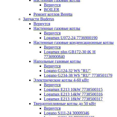
Настенные газовые котлы
Вернутся
BOILER
Ремонт котлов Beretta
Запчасти Buderus
Вернутся
Настенные газовые котлы
Вернутся
Logamax U072-24 7736900190
Настенные газовые конденсационные котлы
Вернутся
Logamax plus GB172-30 iK H
7736900840
Напольные газовые котлы
Вернутся
Logano G124-32 WS "RU"
Logano G234-38 WS "RU" 7738501179
Электрические котлы 4-60 кВт
Вернутся
Logamax E213 10kW 7738500315
Logamax E213 14kW 7738500316
Logamax E213 18kW 7738500317
Твердотопливные котлы до 50 кВт
Вернутся
Logano S111-24 30009346