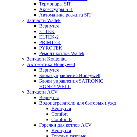
Термопары SIT
Аксессуары SIT
Автоматика розжига SIT
Запчасти Wattek
Вернутся
ELTEK
ELTEK-2
PRIMTEK
PYROTEK
Ремонт котлов Wattek
Запчасти Kotitonttu
Автоматика Honeywеll
Вернутся
Блоки управления Honeywell
Блоки управления SATRONIC
HONEYWELL
Запчасти ACV
Вернутся
Водонагреватели для бытовых нужд
Вернутся
Comfort
Comfort E
Горелки для котлов ACV
Вернутся
Горелки газовые