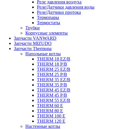
Реле давления воздуха
Реле/Датчики давления воды
Реле/Датчики протока
Термопары
Термостаты
Трубки
Корпусные элементы
Запчасти VANWARD
Запчасти MIZUDO
Запчасти Thermona
Напольные котлы
THERM 18 EZ/B
THERM 18 P/B
THERM 25 EZ/B
THERM 25 P/B
THERM 35 EZ/B
THERM 35 P/B
THERM 45 EZ/B
THERM 45 P/B
THERM 55 EZ/B
THERM 60 E
THERM 80 E
THERM 100 E
THERM 120 E
Настенные котлы