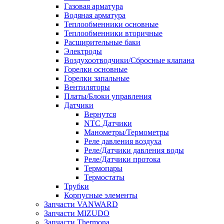
Газовая арматура
Водяная арматура
Теплообменники основные
Теплообменники вторичные
Расширительные баки
Электроды
Воздухоотводчики/Сбросные клапана
Горелки основные
Горелки запальные
Вентиляторы
Платы/Блоки управления
Датчики
Вернутся
NTC Датчики
Манометры/Термометры
Реле давления воздуха
Реле/Датчики давления воды
Реле/Датчики протока
Термопары
Термостаты
Трубки
Корпусные элементы
Запчасти VANWARD
Запчасти MIZUDO
Запчасти Thermona