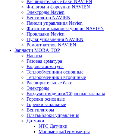
Расширительные баки NAVIEN
Фильтры и форсунки NAVIEN
Электроды Navien
Вентилятор NAVIEN
Панели управления Navien
Фитинги и комплектующие NAVIEN
Прокладки Navien
Пульт управления NAVIEN
Ремонт котлов NAVIEN
Запчасти MORA-TOP
Насосы
Газовая арматура
Водяная арматура
Теплообменники основные
Теплообменники вторичные
Расширительные баки
Электроды
Воздухоотводчики/Сбросные клапана
Горелки основные
Горелки запальные
Вентиляторы
Платы/Блоки управления
Датчики
NTC Датчики
Манометры/Термометры