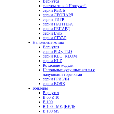
Вернутся
с автоматикой Honeywell
серии РЫСЬ
серии ЛЕОПАРД
серии ТИГР
серии ПАНТЕРА
серии ГЕПАРД
серии Lynx
серии ЯГУАР
Напольные котлы
Вернутся
серии PLO, TLO
серии KLO, KLOM
серии KLZ
Котловые модули
Напольные чугунные котлы с
надувными горелками
серии ГРИЗЛИ
серии ВОЛК
Бойлеры
Вернутся
B 60 Z 10
B 100
B 100 - МЕДВЕДЬ
B 100 MS