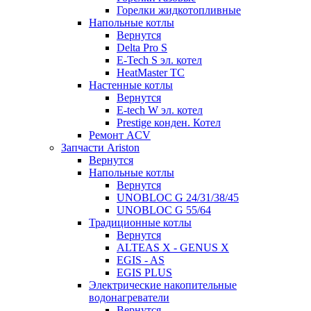
Горелки жидкотопливные
Напольные котлы
Вернутся
Delta Pro S
E-Tech S эл. котел
HeatMaster TC
Настенные котлы
Вернутся
E-tech W эл. котел
Prestige конден. Котел
Ремонт ACV
Запчасти Ariston
Вернутся
Напольные котлы
Вернутся
UNOBLOC G 24/31/38/45
UNOBLOC G 55/64
Традиционные котлы
Вернутся
ALTEAS X - GENUS X
EGIS - AS
EGIS PLUS
Электрические накопительные
водонагреватели
Вернутся