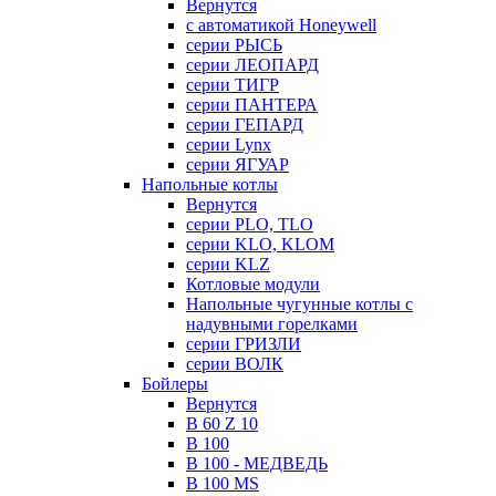
Вернутся
с автоматикой Honeywell
серии РЫСЬ
серии ЛЕОПАРД
серии ТИГР
серии ПАНТЕРА
серии ГЕПАРД
серии Lynx
серии ЯГУАР
Напольные котлы
Вернутся
серии PLO, TLO
серии KLO, KLOM
серии KLZ
Котловые модули
Напольные чугунные котлы с
надувными горелками
серии ГРИЗЛИ
серии ВОЛК
Бойлеры
Вернутся
B 60 Z 10
B 100
B 100 - МЕДВЕДЬ
B 100 MS