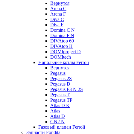
Вернутся
Arena C
Arena F
Diva C
Diva F
Domina C N
Domina F N
DIVAtop 60
DIVAtop H
DOMIproject D
DOMItech
Напольные котлы Ferroli
Вернутся
Pegasus
Pegasus 2S
Pegasus D
Pegasus F3 N 2S
Pegasus T
Pegasus TP
Atlas D K
Atlas
Atlas D
GN2 N
Газовый клапан Ferroli
Запчасти Fondital