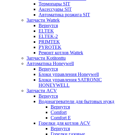
Термопары SIT
Аксессуары SIT
Автоматика розжига SIT
Запчасти Wattek
Вернутся
ELTEK
ELTEK-2
PRIMTEK
PYROTEK
Ремонт котлов Wattek
Запчасти Kotitonttu
Автоматика Honeywеll
Вернутся
Блоки управления Honeywell
Блоки управления SATRONIC
HONEYWELL
Запчасти ACV
Вернутся
Водонагреватели для бытовых нужд
Вернутся
Comfort
Comfort E
Горелки для котлов ACV
Вернутся
Горелки газовые