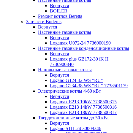
Настенные газовые котлы
Вернутся
BOILER
Ремонт котлов Beretta
Запчасти Buderus
Вернутся
Настенные газовые котлы
Вернутся
Logamax U072-24 7736900190
Настенные газовые конденсационные котлы
Вернутся
Logamax plus GB172-30 iK H
7736900840
Напольные газовые котлы
Вернутся
Logano G124-32 WS "RU"
Logano G234-38 WS "RU" 7738501179
Электрические котлы 4-60 кВт
Вернутся
Logamax E213 10kW 7738500315
Logamax E213 14kW 7738500316
Logamax E213 18kW 7738500317
Твердотопливные котлы до 50 кВт
Вернутся
Logano S111-24 30009346