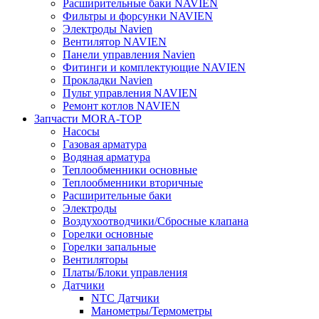
Расширительные баки NAVIEN
Фильтры и форсунки NAVIEN
Электроды Navien
Вентилятор NAVIEN
Панели управления Navien
Фитинги и комплектующие NAVIEN
Прокладки Navien
Пульт управления NAVIEN
Ремонт котлов NAVIEN
Запчасти MORA-TOP
Насосы
Газовая арматура
Водяная арматура
Теплообменники основные
Теплообменники вторичные
Расширительные баки
Электроды
Воздухоотводчики/Сбросные клапана
Горелки основные
Горелки запальные
Вентиляторы
Платы/Блоки управления
Датчики
NTC Датчики
Манометры/Термометры