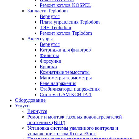
Ремонт котлов KOSPEL
Запчасти Teplodom
Вернутся
Плата управления Teplodom
ТЭН Teplodom
Ремонт котлов Teplodom
Аксессуары
Вернутся
Катриджи для фильтров
Фильтры
Форсунки
Ершики
Комнатные термостаты
Манометры термометры
Реле напряжения
Стабилизаторы напряжения
Система GSM КСИТАЛ
Оборудование
Услуги
Вернутся
Ремонт и монтаж газовых водонагревателей
проточных (ВПГ)
Установка системы удаленного контроля и
управление котлом Кситал/Зонт