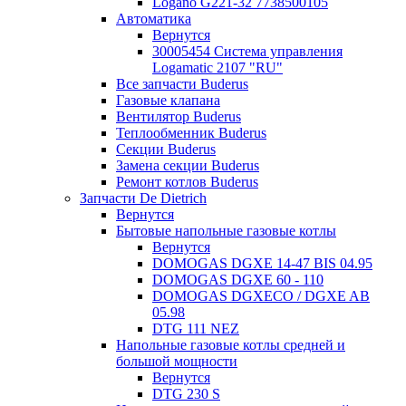
Logano G221-32 7738500105
Автоматика
Вернутся
30005454 Система управления
Logamatic 2107 "RU"
Все запчасти Buderus
Газовые клапана
Вентилятор Buderus
Теплообменник Buderus
Секции Buderus
Замена секции Buderus
Ремонт котлов Buderus
Запчасти De Dietrich
Вернутся
Бытовые напольные газовые котлы
Вернутся
DOMOGAS DGXE 14-47 BIS 04.95
DOMOGAS DGXE 60 - 110
DOMOGAS DGXECO / DGXE AB
05.98
DTG 111 NEZ
Напольные газовые котлы средней и
большой мощности
Вернутся
DTG 230 S