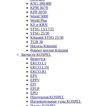
KSG 300/400
KPM 30/70
KPP 20/50
Worid 5000
World Plus
KF и KRN
STSG 13/17/21
STSG 25/30
Kiturami STSO 25/30
TGB 30
Насосы Kiturami
Ремонт котлов Kiturami
Запчасти KOSPEL
Вернутся
EKCO.L1
EKCO.L1N
EKCO.R1
EPV
EPPV
EPJ
EPJ.P
EPO
Продукция KOSPEL
Нагревательные узлы KOSPEL
Платы KOSPEL