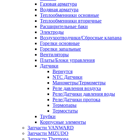
Газовая арматура
Водяная арматура
Теплообменники основные
Теплообменники вторичные
Расширительные баки
Электроды
Воздухоотводчики/Сбросные клапана
Горелки основные
Горелки запальные
Вентиляторы
Платы/Блоки управления
Датчики
Вернутся
NTC Датчики
Манометры/Термометры
Реле давления воздуха
Реле/Датчики давления воды
Реле/Датчики протока
Термопары
Термостаты
Трубки
Корпусные элементы
Запчасти VANWARD
Запчасти MIZUDO
Запчасти Thermona