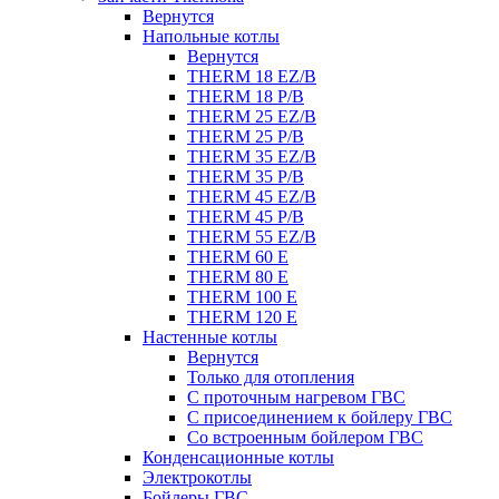
Вернутся
Напольные котлы
Вернутся
THERM 18 EZ/B
THERM 18 P/B
THERM 25 EZ/B
THERM 25 P/B
THERM 35 EZ/B
THERM 35 P/B
THERM 45 EZ/B
THERM 45 P/B
THERM 55 EZ/B
THERM 60 E
THERM 80 E
THERM 100 E
THERM 120 E
Настенные котлы
Вернутся
Только для отопления
С проточным нагревом ГВС
С присоединением к бойлеру ГВС
Со встроенным бойлером ГВС
Конденсационные котлы
Электрокотлы
Бойлеры ГВС