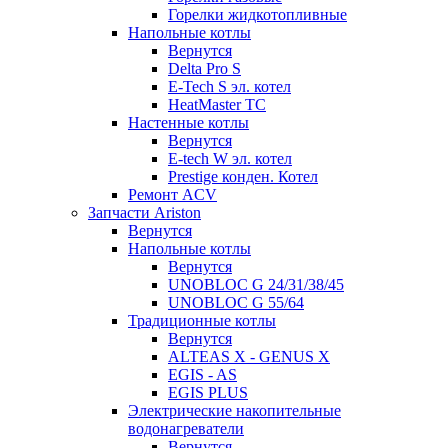
Горелки жидкотопливные
Напольные котлы
Вернутся
Delta Pro S
E-Tech S эл. котел
HeatMaster TC
Настенные котлы
Вернутся
E-tech W эл. котел
Prestige конден. Котел
Ремонт ACV
Запчасти Ariston
Вернутся
Напольные котлы
Вернутся
UNOBLOC G 24/31/38/45
UNOBLOC G 55/64
Традиционные котлы
Вернутся
ALTEAS X - GENUS X
EGIS - AS
EGIS PLUS
Электрические накопительные
водонагреватели
Вернутся