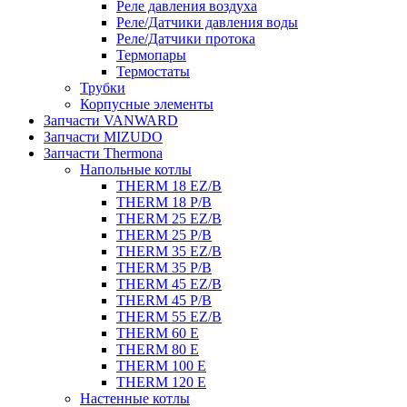
Реле давления воздуха
Реле/Датчики давления воды
Реле/Датчики протока
Термопары
Термостаты
Трубки
Корпусные элементы
Запчасти VANWARD
Запчасти MIZUDO
Запчасти Thermona
Напольные котлы
THERM 18 EZ/B
THERM 18 P/B
THERM 25 EZ/B
THERM 25 P/B
THERM 35 EZ/B
THERM 35 P/B
THERM 45 EZ/B
THERM 45 P/B
THERM 55 EZ/B
THERM 60 E
THERM 80 E
THERM 100 E
THERM 120 E
Настенные котлы