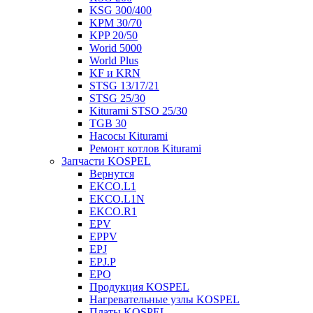
KSG 300/400
KPM 30/70
KPP 20/50
Worid 5000
World Plus
KF и KRN
STSG 13/17/21
STSG 25/30
Kiturami STSO 25/30
TGB 30
Насосы Kiturami
Ремонт котлов Kiturami
Запчасти KOSPEL
Вернутся
EKCO.L1
EKCO.L1N
EKCO.R1
EPV
EPPV
EPJ
EPJ.P
EPO
Продукция KOSPEL
Нагревательные узлы KOSPEL
Платы KOSPEL