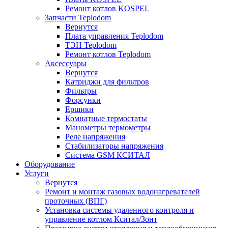
Ремонт котлов KOSPEL
Запчасти Teplodom
Вернутся
Плата управления Teplodom
ТЭН Teplodom
Ремонт котлов Teplodom
Аксессуары
Вернутся
Катриджи для фильтров
Фильтры
Форсунки
Ершики
Комнатные термостаты
Манометры термометры
Реле напряжения
Стабилизаторы напряжения
Система GSM КСИТАЛ
Оборудование
Услуги
Вернутся
Ремонт и монтаж газовых водонагревателей
проточных (ВПГ)
Установка системы удаленного контроля и
управление котлом Кситал/Зонт