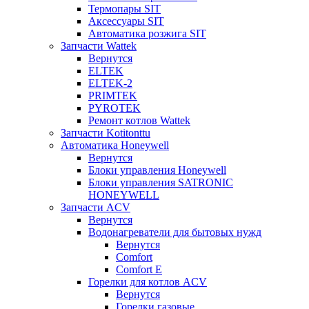
Термопары SIT
Аксессуары SIT
Автоматика розжига SIT
Запчасти Wattek
Вернутся
ELTEK
ELTEK-2
PRIMTEK
PYROTEK
Ремонт котлов Wattek
Запчасти Kotitonttu
Автоматика Honeywеll
Вернутся
Блоки управления Honeywell
Блоки управления SATRONIC
HONEYWELL
Запчасти ACV
Вернутся
Водонагреватели для бытовых нужд
Вернутся
Comfort
Comfort E
Горелки для котлов ACV
Вернутся
Горелки газовые