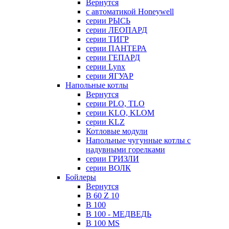
Вернутся
с автоматикой Honeywell
серии РЫСЬ
серии ЛЕОПАРД
серии ТИГР
серии ПАНТЕРА
серии ГЕПАРД
серии Lynx
серии ЯГУАР
Напольные котлы
Вернутся
серии PLO, TLO
серии KLO, KLOM
серии KLZ
Котловые модули
Напольные чугунные котлы с
надувными горелками
серии ГРИЗЛИ
серии ВОЛК
Бойлеры
Вернутся
B 60 Z 10
B 100
B 100 - МЕДВЕДЬ
B 100 MS