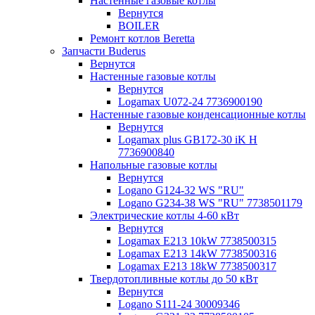
Настенные газовые котлы
Вернутся
BOILER
Ремонт котлов Beretta
Запчасти Buderus
Вернутся
Настенные газовые котлы
Вернутся
Logamax U072-24 7736900190
Настенные газовые конденсационные котлы
Вернутся
Logamax plus GB172-30 iK H
7736900840
Напольные газовые котлы
Вернутся
Logano G124-32 WS "RU"
Logano G234-38 WS "RU" 7738501179
Электрические котлы 4-60 кВт
Вернутся
Logamax E213 10kW 7738500315
Logamax E213 14kW 7738500316
Logamax E213 18kW 7738500317
Твердотопливные котлы до 50 кВт
Вернутся
Logano S111-24 30009346