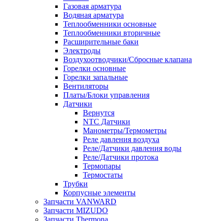
Газовая арматура
Водяная арматура
Теплообменники основные
Теплообменники вторичные
Расширительные баки
Электроды
Воздухоотводчики/Сбросные клапана
Горелки основные
Горелки запальные
Вентиляторы
Платы/Блоки управления
Датчики
Вернутся
NTC Датчики
Манометры/Термометры
Реле давления воздуха
Реле/Датчики давления воды
Реле/Датчики протока
Термопары
Термостаты
Трубки
Корпусные элементы
Запчасти VANWARD
Запчасти MIZUDO
Запчасти Thermona