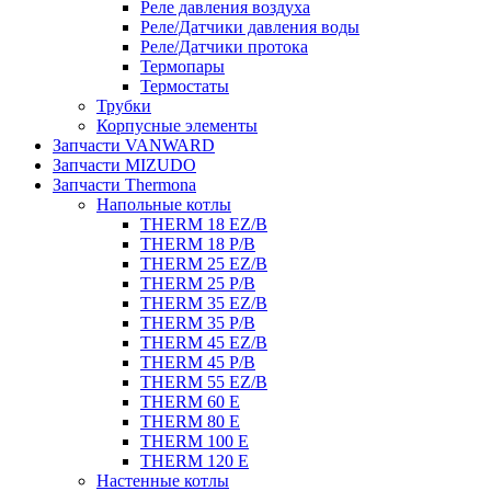
Реле давления воздуха
Реле/Датчики давления воды
Реле/Датчики протока
Термопары
Термостаты
Трубки
Корпусные элементы
Запчасти VANWARD
Запчасти MIZUDO
Запчасти Thermona
Напольные котлы
THERM 18 EZ/B
THERM 18 P/B
THERM 25 EZ/B
THERM 25 P/B
THERM 35 EZ/B
THERM 35 P/B
THERM 45 EZ/B
THERM 45 P/B
THERM 55 EZ/B
THERM 60 E
THERM 80 E
THERM 100 E
THERM 120 E
Настенные котлы