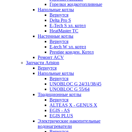
Горелки жидкотопливные
Напольные котлы
Вернутся
Delta Pro S
E-Tech S эл. котел
HeatMaster TC
Настенные котлы
Вернутся
E-tech W эл. котел
Prestige конден. Котел
Ремонт ACV
Запчасти Ariston
Вернутся
Напольные котлы
Вернутся
UNOBLOC G 24/31/38/45
UNOBLOC G 55/64
Традиционные котлы
Вернутся
ALTEAS X - GENUS X
EGIS - AS
EGIS PLUS
Электрические накопительные
водонагреватели
Вернутся