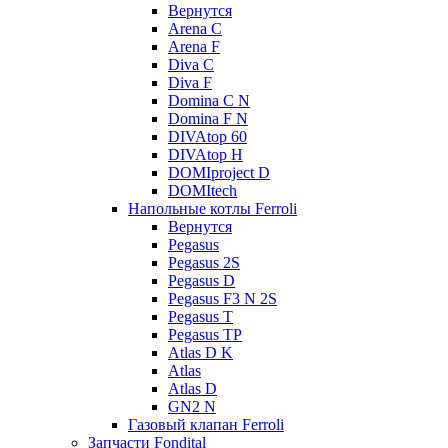
Вернутся
Arena C
Arena F
Diva C
Diva F
Domina C N
Domina F N
DIVAtop 60
DIVAtop H
DOMIproject D
DOMItech
Напольные котлы Ferroli
Вернутся
Pegasus
Pegasus 2S
Pegasus D
Pegasus F3 N 2S
Pegasus T
Pegasus TP
Atlas D K
Atlas
Atlas D
GN2 N
Газовый клапан Ferroli
Запчасти Fondital