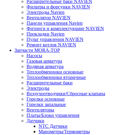
Расширительные баки NAVIEN
Фильтры и форсунки NAVIEN
Электроды Navien
Вентилятор NAVIEN
Панели управления Navien
Фитинги и комплектующие NAVIEN
Прокладки Navien
Пульт управления NAVIEN
Ремонт котлов NAVIEN
Запчасти MORA-TOP
Насосы
Газовая арматура
Водяная арматура
Теплообменники основные
Теплообменники вторичные
Расширительные баки
Электроды
Воздухоотводчики/Сбросные клапана
Горелки основные
Горелки запальные
Вентиляторы
Платы/Блоки управления
Датчики
NTC Датчики
Манометры/Термометры