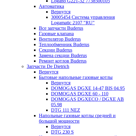
Logano G221-32 7738500105
Автоматика
Вернутся
30005454 Система управления
Logamatic 2107 "RU"
Все запчасти Buderus
Газовые клапана
Вентилятор Buderus
Теплообменник Buderus
Секции Buderus
Замена секции Buderus
Ремонт котлов Buderus
Запчасти De Dietrich
Вернутся
Бытовые напольные газовые котлы
Вернутся
DOMOGAS DGXE 14-47 BIS 04.95
DOMOGAS DGXE 60 - 110
DOMOGAS DGXECO / DGXE AB
05.98
DTG 111 NEZ
Напольные газовые котлы средней и
большой мощности
Вернутся
DTG 230 S