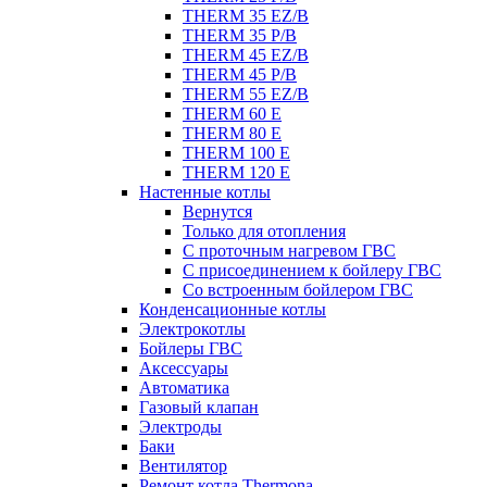
THERM 35 EZ/B
THERM 35 P/B
THERM 45 EZ/B
THERM 45 P/B
THERM 55 EZ/B
THERM 60 E
THERM 80 E
THERM 100 E
THERM 120 E
Настенные котлы
Вернутся
Только для отопления
С проточным нагревом ГВС
С присоединением к бойлеру ГВС
Со встроенным бойлером ГВС
Конденсационные котлы
Электрокотлы
Бойлеры ГВС
Аксессуары
Автоматика
Газовый клапан
Электроды
Баки
Вентилятор
Ремонт котла Thermona