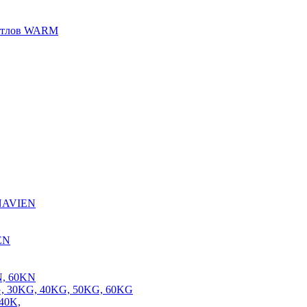
котлов WARM
 NAVIEN
EN
N, 60KN
, 30KG, 40KG, 50KG, 60KG
40K,