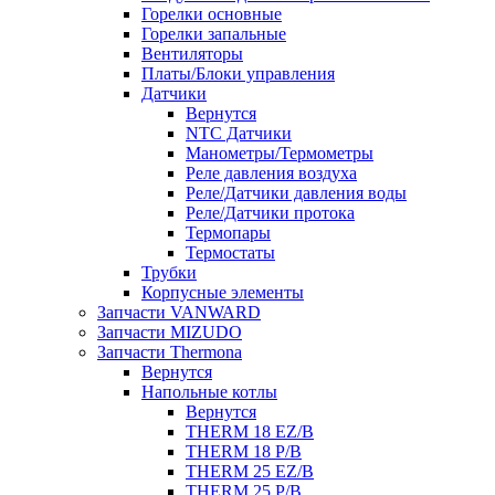
Горелки основные
Горелки запальные
Вентиляторы
Платы/Блоки управления
Датчики
Вернутся
NTC Датчики
Манометры/Термометры
Реле давления воздуха
Реле/Датчики давления воды
Реле/Датчики протока
Термопары
Термостаты
Трубки
Корпусные элементы
Запчасти VANWARD
Запчасти MIZUDO
Запчасти Thermona
Вернутся
Напольные котлы
Вернутся
THERM 18 EZ/B
THERM 18 P/B
THERM 25 EZ/B
THERM 25 P/B