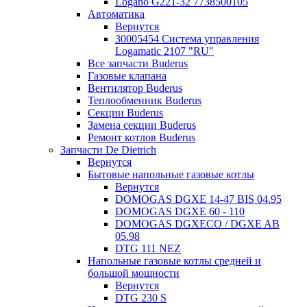
Logano G221-32 7738500105
Автоматика
Вернутся
30005454 Система управления
Logamatic 2107 "RU"
Все запчасти Buderus
Газовые клапана
Вентилятор Buderus
Теплообменник Buderus
Секции Buderus
Замена секции Buderus
Ремонт котлов Buderus
Запчасти De Dietrich
Вернутся
Бытовые напольные газовые котлы
Вернутся
DOMOGAS DGXE 14-47 BIS 04.95
DOMOGAS DGXE 60 - 110
DOMOGAS DGXECO / DGXE AB
05.98
DTG 111 NEZ
Напольные газовые котлы средней и
большой мощности
Вернутся
DTG 230 S