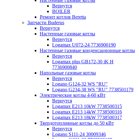
Настенные газовые котлы
Вернутся
BOILER
Ремонт котлов Beretta
Запчасти Buderus
Вернутся
Настенные газовые котлы
Вернутся
Logamax U072-24 7736900190
Настенные газовые конденсационные котлы
Вернутся
Logamax plus GB172-30 iK H
7736900840
Напольные газовые котлы
Вернутся
Logano G124-32 WS "RU"
Logano G234-38 WS "RU" 7738501179
Электрические котлы 4-60 кВт
Вернутся
Logamax E213 10kW 7738500315
Logamax E213 14kW 7738500316
Logamax E213 18kW 7738500317
Твердотопливные котлы до 50 кВт
Вернутся
Logano S111-24 30009346