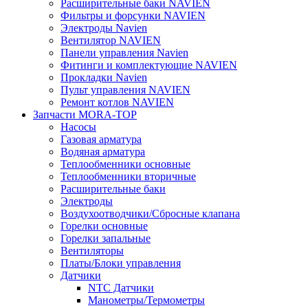
Расширительные баки NAVIEN
Фильтры и форсунки NAVIEN
Электроды Navien
Вентилятор NAVIEN
Панели управления Navien
Фитинги и комплектующие NAVIEN
Прокладки Navien
Пульт управления NAVIEN
Ремонт котлов NAVIEN
Запчасти MORA-TOP
Насосы
Газовая арматура
Водяная арматура
Теплообменники основные
Теплообменники вторичные
Расширительные баки
Электроды
Воздухоотводчики/Сбросные клапана
Горелки основные
Горелки запальные
Вентиляторы
Платы/Блоки управления
Датчики
NTC Датчики
Манометры/Термометры