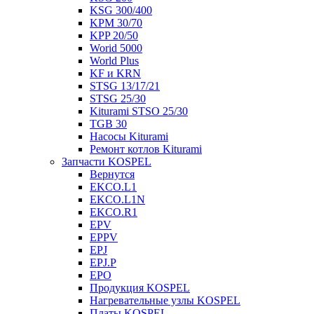
KSG 300/400
KPM 30/70
KPP 20/50
Worid 5000
World Plus
KF и KRN
STSG 13/17/21
STSG 25/30
Kiturami STSO 25/30
TGB 30
Насосы Kiturami
Ремонт котлов Kiturami
Запчасти KOSPEL
Вернутся
EKCO.L1
EKCO.L1N
EKCO.R1
EPV
EPPV
EPJ
EPJ.P
EPO
Продукция KOSPEL
Нагревательные узлы KOSPEL
Платы KOSPEL