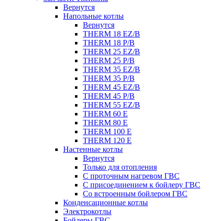
Вернутся
Напольные котлы
Вернутся
THERM 18 EZ/B
THERM 18 P/B
THERM 25 EZ/B
THERM 25 P/B
THERM 35 EZ/B
THERM 35 P/B
THERM 45 EZ/B
THERM 45 P/B
THERM 55 EZ/B
THERM 60 E
THERM 80 E
THERM 100 E
THERM 120 E
Настенные котлы
Вернутся
Только для отопления
С проточным нагревом ГВС
С присоединением к бойлеру ГВС
Со встроенным бойлером ГВС
Конденсационные котлы
Электрокотлы
Бойлеры ГВС