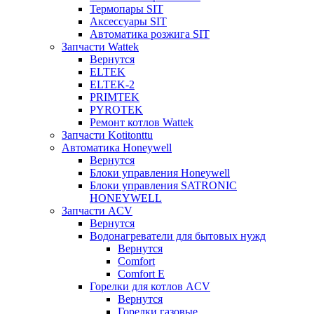
Термопары SIT
Аксессуары SIT
Автоматика розжига SIT
Запчасти Wattek
Вернутся
ELTEK
ELTEK-2
PRIMTEK
PYROTEK
Ремонт котлов Wattek
Запчасти Kotitonttu
Автоматика Honeywеll
Вернутся
Блоки управления Honeywell
Блоки управления SATRONIC
HONEYWELL
Запчасти ACV
Вернутся
Водонагреватели для бытовых нужд
Вернутся
Comfort
Comfort E
Горелки для котлов ACV
Вернутся
Горелки газовые