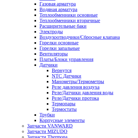
Газовая арматура
Водяная арматура
Теплообменники основные
Теплообменники вторичные
Расширительные баки
Электроды
Воздухоотводчики/Сбросные клапана
Горелки основные
Горелки запальные
Вентиляторы
Платы/Блоки управления
Датчики
Вернутся
NTC Датчики
Манометры/Термометры
Реле давления воздуха
Реле/Датчики давления воды
Реле/Датчики протока
Термопары
Термостаты
Трубки
Корпусные элементы
Запчасти VANWARD
Запчасти MIZUDO
Запчасти Thermona