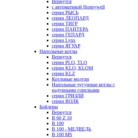
Вернутся
с автоматикой Honeywell
серии РЫСЬ
серии ЛЕОПАРД
серии ТИГР
серии ПАНТЕРА
серии ГЕПАРД
серии Lynx
серии ЯГУАР
Напольные котлы
Вернутся
серии PLO, TLO
серии KLO, KLOM
серии KLZ
Котловые модули
Напольные чугунные котлы с
надувными горелками
серии ГРИЗЛИ
серии ВОЛК
Бойлеры
Вернутся
B 60 Z 10
B 100
B 100 - МЕДВЕДЬ
B 100 MS