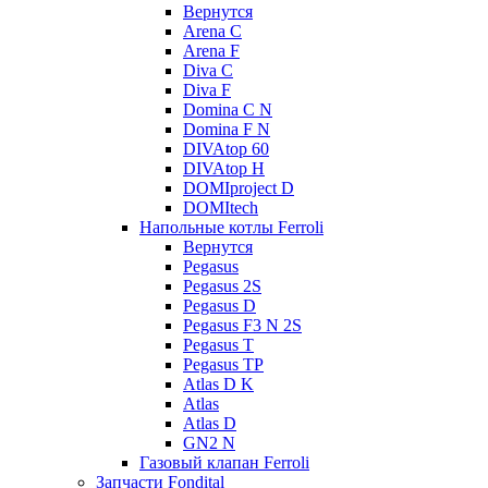
Вернутся
Arena C
Arena F
Diva C
Diva F
Domina C N
Domina F N
DIVAtop 60
DIVAtop H
DOMIproject D
DOMItech
Напольные котлы Ferroli
Вернутся
Pegasus
Pegasus 2S
Pegasus D
Pegasus F3 N 2S
Pegasus T
Pegasus TP
Atlas D K
Atlas
Atlas D
GN2 N
Газовый клапан Ferroli
Запчасти Fondital