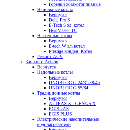
Горелки жидкотопливные
Напольные котлы
Вернутся
Delta Pro S
E-Tech S эл. котел
HeatMaster TC
Настенные котлы
Вернутся
E-tech W эл. котел
Prestige конден. Котел
Ремонт ACV
Запчасти Ariston
Вернутся
Напольные котлы
Вернутся
UNOBLOC G 24/31/38/45
UNOBLOC G 55/64
Традиционные котлы
Вернутся
ALTEAS X - GENUS X
EGIS - AS
EGIS PLUS
Электрические накопительные
водонагреватели
Вернутся