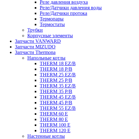
Реле давления воздуха
Реле/Датчики давления воды
Реле/Датчики протока
Термопары
Термостаты
Трубки
Корпусные элементы
Запчасти VANWARD
Запчасти MIZUDO
Запчасти Thermona
Напольные котлы
THERM 18 EZ/B
THERM 18 P/B
THERM 25 EZ/B
THERM 25 P/B
THERM 35 EZ/B
THERM 35 P/B
THERM 45 EZ/B
THERM 45 P/B
THERM 55 EZ/B
THERM 60 E
THERM 80 E
THERM 100 E
THERM 120 E
Настенные котлы