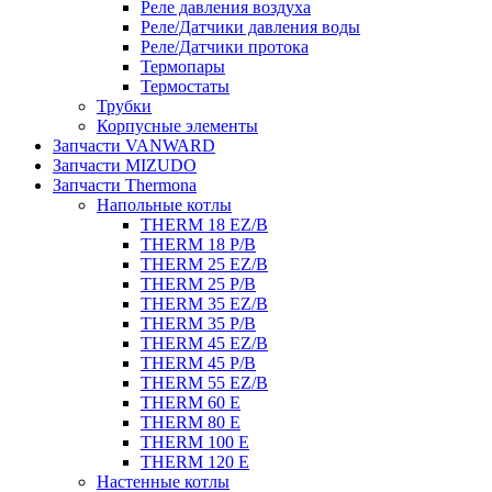
Реле давления воздуха
Реле/Датчики давления воды
Реле/Датчики протока
Термопары
Термостаты
Трубки
Корпусные элементы
Запчасти VANWARD
Запчасти MIZUDO
Запчасти Thermona
Напольные котлы
THERM 18 EZ/B
THERM 18 P/B
THERM 25 EZ/B
THERM 25 P/B
THERM 35 EZ/B
THERM 35 P/B
THERM 45 EZ/B
THERM 45 P/B
THERM 55 EZ/B
THERM 60 E
THERM 80 E
THERM 100 E
THERM 120 E
Настенные котлы