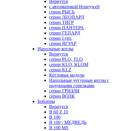
Вернутся
с автоматикой Honeywell
серии РЫСЬ
серии ЛЕОПАРД
серии ТИГР
серии ПАНТЕРА
серии ГЕПАРД
серии Lynx
серии ЯГУАР
Напольные котлы
Вернутся
серии PLO, TLO
серии KLO, KLOM
серии KLZ
Котловые модули
Напольные чугунные котлы с
надувными горелками
серии ГРИЗЛИ
серии ВОЛК
Бойлеры
Вернутся
B 60 Z 10
B 100
B 100 - МЕДВЕДЬ
B 100 MS