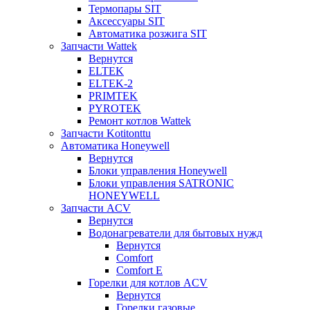
Термопары SIT
Аксессуары SIT
Автоматика розжига SIT
Запчасти Wattek
Вернутся
ELTEK
ELTEK-2
PRIMTEK
PYROTEK
Ремонт котлов Wattek
Запчасти Kotitonttu
Автоматика Honeywеll
Вернутся
Блоки управления Honeywell
Блоки управления SATRONIC
HONEYWELL
Запчасти ACV
Вернутся
Водонагреватели для бытовых нужд
Вернутся
Comfort
Comfort E
Горелки для котлов ACV
Вернутся
Горелки газовые