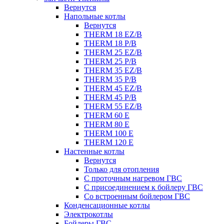
Вернутся
Напольные котлы
Вернутся
THERM 18 EZ/B
THERM 18 P/B
THERM 25 EZ/B
THERM 25 P/B
THERM 35 EZ/B
THERM 35 P/B
THERM 45 EZ/B
THERM 45 P/B
THERM 55 EZ/B
THERM 60 E
THERM 80 E
THERM 100 E
THERM 120 E
Настенные котлы
Вернутся
Только для отопления
С проточным нагревом ГВС
С присоединением к бойлеру ГВС
Со встроенным бойлером ГВС
Конденсационные котлы
Электрокотлы
Бойлеры ГВС