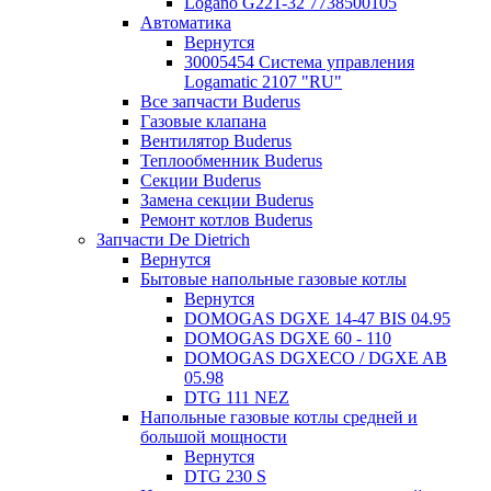
Logano G221-32 7738500105
Автоматика
Вернутся
30005454 Система управления
Logamatic 2107 "RU"
Все запчасти Buderus
Газовые клапана
Вентилятор Buderus
Теплообменник Buderus
Секции Buderus
Замена секции Buderus
Ремонт котлов Buderus
Запчасти De Dietrich
Вернутся
Бытовые напольные газовые котлы
Вернутся
DOMOGAS DGXE 14-47 BIS 04.95
DOMOGAS DGXE 60 - 110
DOMOGAS DGXECO / DGXE AB
05.98
DTG 111 NEZ
Напольные газовые котлы средней и
большой мощности
Вернутся
DTG 230 S