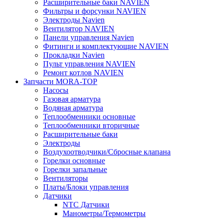
Расширительные баки NAVIEN
Фильтры и форсунки NAVIEN
Электроды Navien
Вентилятор NAVIEN
Панели управления Navien
Фитинги и комплектующие NAVIEN
Прокладки Navien
Пульт управления NAVIEN
Ремонт котлов NAVIEN
Запчасти MORA-TOP
Насосы
Газовая арматура
Водяная арматура
Теплообменники основные
Теплообменники вторичные
Расширительные баки
Электроды
Воздухоотводчики/Сбросные клапана
Горелки основные
Горелки запальные
Вентиляторы
Платы/Блоки управления
Датчики
NTC Датчики
Манометры/Термометры