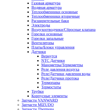
Газовая арматура
Водяная арматура
Теплообменники основные
Теплообменники вторичные
Расширительные баки
Электроды
Воздухоотводчики/Сбросные клапана
Горелки основные
Горелки запальные
Вентиляторы
Платы/Блоки управления
Датчики
Вернутся
NTC Датчики
Манометры/Термометры
Реле давления воздуха
Реле/Датчики давления воды
Реле/Датчики протока
Термопары
Термостаты
Трубки
Корпусные элементы
Запчасти VANWARD
Запчасти MIZUDO
Запчасти Thermona