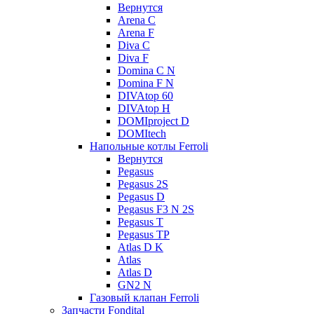
Вернутся
Arena C
Arena F
Diva C
Diva F
Domina C N
Domina F N
DIVAtop 60
DIVAtop H
DOMIproject D
DOMItech
Напольные котлы Ferroli
Вернутся
Pegasus
Pegasus 2S
Pegasus D
Pegasus F3 N 2S
Pegasus T
Pegasus TP
Atlas D K
Atlas
Atlas D
GN2 N
Газовый клапан Ferroli
Запчасти Fondital