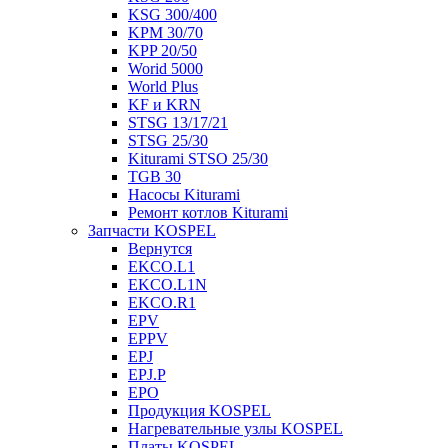
KSG 300/400
KPM 30/70
KPP 20/50
Worid 5000
World Plus
KF и KRN
STSG 13/17/21
STSG 25/30
Kiturami STSO 25/30
TGB 30
Насосы Kiturami
Ремонт котлов Kiturami
Запчасти KOSPEL
Вернутся
EKCO.L1
EKCO.L1N
EKCO.R1
EPV
EPPV
EPJ
EPJ.P
EPO
Продукция KOSPEL
Нагревательные узлы KOSPEL
Платы KOSPEL