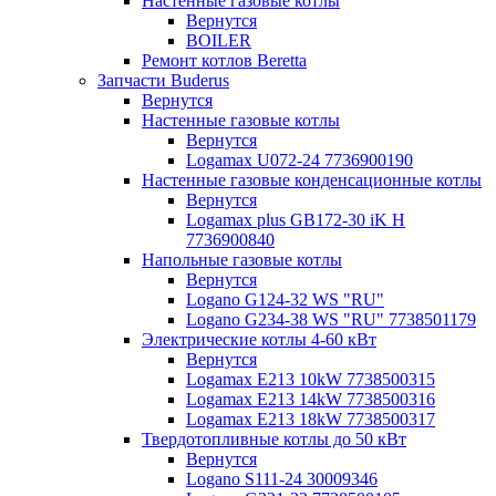
Настенные газовые котлы
Вернутся
BOILER
Ремонт котлов Beretta
Запчасти Buderus
Вернутся
Настенные газовые котлы
Вернутся
Logamax U072-24 7736900190
Настенные газовые конденсационные котлы
Вернутся
Logamax plus GB172-30 iK H
7736900840
Напольные газовые котлы
Вернутся
Logano G124-32 WS "RU"
Logano G234-38 WS "RU" 7738501179
Электрические котлы 4-60 кВт
Вернутся
Logamax E213 10kW 7738500315
Logamax E213 14kW 7738500316
Logamax E213 18kW 7738500317
Твердотопливные котлы до 50 кВт
Вернутся
Logano S111-24 30009346