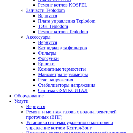
Ремонт котлов KOSPEL
Запчасти Teplodom
Вернутся
Плата управления Teplodom
ТЭН Teplodom
Ремонт котлов Teplodom
Аксессуары
Вернутся
Катриджи для фильтров
Фильтры
Форсунки
Ершики
Комнатные термостаты
Манометры термометры
Реле напряжения
Стабилизаторы напряжения
Система GSM КСИТАЛ
Оборудование
Услуги
Вернутся
Ремонт и монтаж газовых водонагревателей
проточных (ВПГ)
Установка системы удаленного контроля и
управление котлом Кситал/Зонт