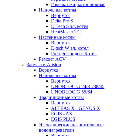
Горелки жидкотопливные
Напольные котлы
Вернутся
Delta Pro S
E-Tech S эл. котел
HeatMaster TC
Настенные котлы
Вернутся
E-tech W эл. котел
Prestige конден. Котел
Ремонт ACV
Запчасти Ariston
Вернутся
Напольные котлы
Вернутся
UNOBLOC G 24/31/38/45
UNOBLOC G 55/64
Традиционные котлы
Вернутся
ALTEAS X - GENUS X
EGIS - AS
EGIS PLUS
Электрические накопительные
водонагреватели
Вернутся