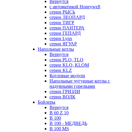
Вернутся
с автоматикой Honeywell
серии РЫСЬ
серии ЛЕОПАРД
серии ТИГР
серии ПАНТЕРА
серии ГЕПАРД
серии Lynx
серии ЯГУАР
Напольные котлы
Вернутся
серии PLO, TLO
серии KLO, KLOM
серии KLZ
Котловые модули
Напольные чугунные котлы с
надувными горелками
серии ГРИЗЛИ
серии ВОЛК
Бойлеры
Вернутся
B 60 Z 10
B 100
B 100 - МЕДВЕДЬ
B 100 MS