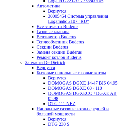
Logano G221-32 7738500105
Автоматика
Вернутся
30005454 Система управления
Logamatic 2107 "RU"
Все запчасти Buderus
Газовые клапана
Вентилятор Buderus
Теплообменник Buderus
Секции Buderus
Замена секции Buderus
Ремонт котлов Buderus
Запчасти De Dietrich
Вернутся
Бытовые напольные газовые котлы
Вернутся
DOMOGAS DGXE 14-47 BIS 04.95
DOMOGAS DGXE 60 - 110
DOMOGAS DGXECO / DGXE AB
05.98
DTG 111 NEZ
Напольные газовые котлы средней и
большой мощности
Вернутся
DTG 230 S