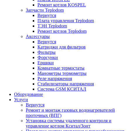
Ремонт котлов KOSPEL
Запчасти Teplodom
Вернутся
Плата управления Teplodom
ТЭН Teplodom
Ремонт котлов Teplodom
Аксессуары
Вернутся
Катриджи для фильтров
Фильтры
Форсунки
Ершики
Комнатные термостаты
Манометры термометры
Реле напряжения
Стабилизаторы напряжения
Система GSM КСИТАЛ
Оборудование
Услуги
Вернутся
Ремонт и монтаж газовых водонагревателей
проточных (ВПГ)
Установка системы удаленного контроля и
управление котлом Кситал/Зонт