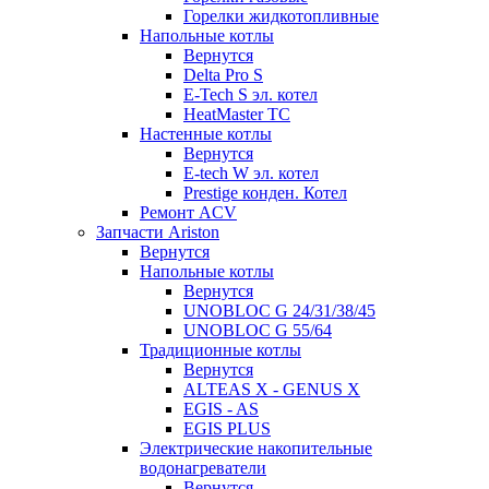
Горелки жидкотопливные
Напольные котлы
Вернутся
Delta Pro S
E-Tech S эл. котел
HeatMaster TC
Настенные котлы
Вернутся
E-tech W эл. котел
Prestige конден. Котел
Ремонт ACV
Запчасти Ariston
Вернутся
Напольные котлы
Вернутся
UNOBLOC G 24/31/38/45
UNOBLOC G 55/64
Традиционные котлы
Вернутся
ALTEAS X - GENUS X
EGIS - AS
EGIS PLUS
Электрические накопительные
водонагреватели
Вернутся