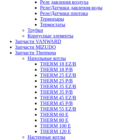
Реле давления воздуха
Реле/Датчики давления воды
Реле/Датчики протока
Термопары
Термостаты
Трубки
Корпусные элементы
Запчасти VANWARD
Запчасти MIZUDO
Запчасти Thermona
Напольные котлы
THERM 18 EZ/B
THERM 18 P/B
THERM 25 EZ/B
THERM 25 P/B
THERM 35 EZ/B
THERM 35 P/B
THERM 45 EZ/B
THERM 45 P/B
THERM 55 EZ/B
THERM 60 E
THERM 80 E
THERM 100 E
THERM 120 E
Настенные котлы