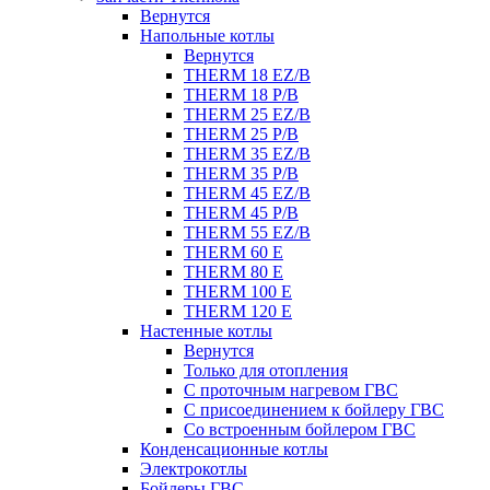
Вернутся
Напольные котлы
Вернутся
THERM 18 EZ/B
THERM 18 P/B
THERM 25 EZ/B
THERM 25 P/B
THERM 35 EZ/B
THERM 35 P/B
THERM 45 EZ/B
THERM 45 P/B
THERM 55 EZ/B
THERM 60 E
THERM 80 E
THERM 100 E
THERM 120 E
Настенные котлы
Вернутся
Только для отопления
С проточным нагревом ГВС
С присоединением к бойлеру ГВС
Со встроенным бойлером ГВС
Конденсационные котлы
Электрокотлы
Бойлеры ГВС