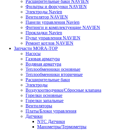
Расширительные баки NAVIEN
Фильтры и форсунки NAVIEN
Электроды Navien
Вентилятор NAVIEN
Панели управления Navien
Фитинги и комплектующие NAVIEN
Прокладки Navien
Пульт управления NAVIEN
Ремонт котлов NAVIEN
Запчасти MORA-TOP
Насосы
Газовая арматура
Водяная арматура
Теплообменники основные
Теплообменники вторичные
Расширительные баки
Электроды
Воздухоотводчики/Сбросные клапана
Горелки основные
Горелки запальные
Вентиляторы
Платы/Блоки управления
Датчики
NTC Датчики
Манометры/Термометры