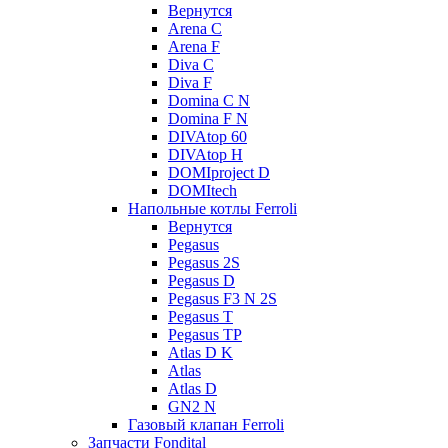
Вернутся
Arena C
Arena F
Diva C
Diva F
Domina C N
Domina F N
DIVAtop 60
DIVAtop H
DOMIproject D
DOMItech
Напольные котлы Ferroli
Вернутся
Pegasus
Pegasus 2S
Pegasus D
Pegasus F3 N 2S
Pegasus T
Pegasus TP
Atlas D K
Atlas
Atlas D
GN2 N
Газовый клапан Ferroli
Запчасти Fondital