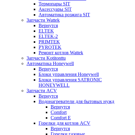
Термопары SIT
Аксессуары SIT
Автоматика розжига SIT
Запчасти Wattek
Вернутся
ELTEK
ELTEK-2
PRIMTEK
PYROTEK
Ремонт котлов Wattek
Запчасти Kotitonttu
Автоматика Honeywеll
Вернутся
Блоки управления Honeywell
Блоки управления SATRONIC
HONEYWELL
Запчасти ACV
Вернутся
Водонагреватели для бытовых нужд
Вернутся
Comfort
Comfort E
Горелки для котлов ACV
Вернутся
Горелки газовые