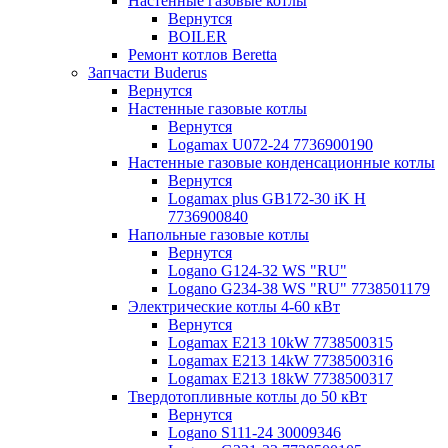
Настенные газовые котлы
Вернутся
BOILER
Ремонт котлов Beretta
Запчасти Buderus
Вернутся
Настенные газовые котлы
Вернутся
Logamax U072-24 7736900190
Настенные газовые конденсационные котлы
Вернутся
Logamax plus GB172-30 iK H
7736900840
Напольные газовые котлы
Вернутся
Logano G124-32 WS "RU"
Logano G234-38 WS "RU" 7738501179
Электрические котлы 4-60 кВт
Вернутся
Logamax E213 10kW 7738500315
Logamax E213 14kW 7738500316
Logamax E213 18kW 7738500317
Твердотопливные котлы до 50 кВт
Вернутся
Logano S111-24 30009346