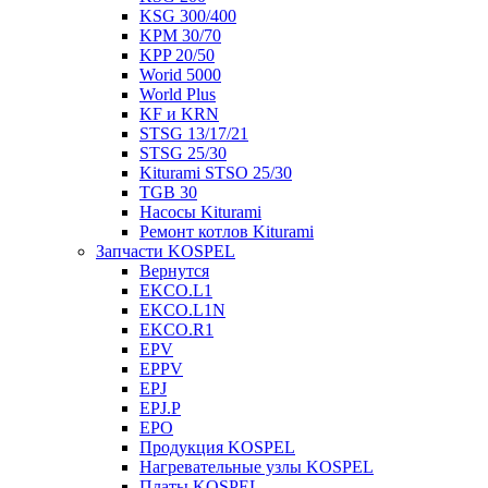
KSG 300/400
KPM 30/70
KPP 20/50
Worid 5000
World Plus
KF и KRN
STSG 13/17/21
STSG 25/30
Kiturami STSO 25/30
TGB 30
Насосы Kiturami
Ремонт котлов Kiturami
Запчасти KOSPEL
Вернутся
EKCO.L1
EKCO.L1N
EKCO.R1
EPV
EPPV
EPJ
EPJ.P
EPO
Продукция KOSPEL
Нагревательные узлы KOSPEL
Платы KOSPEL