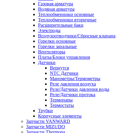
Газовая арматура
Водяная арматура
Теплообменники основные
Теплообменники вторичные
Расширительные баки
Электроды
Воздухоотводчики/Сбросные клапана
Горелки основные
Горелки запальные
Вентиляторы
Платы/Блоки управления
Датчики
Вернутся
NTC Датчики
Манометры/Термометры
Реле давления воздуха
Реле/Датчики давления воды
Реле/Датчики протока
Термопары
Термостаты
Трубки
Корпусные элементы
Запчасти VANWARD
Запчасти MIZUDO
Запчасти Thermona