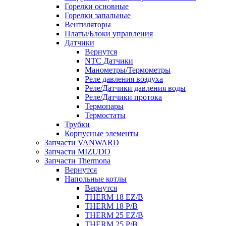
Горелки основные
Горелки запальные
Вентиляторы
Платы/Блоки управления
Датчики
Вернутся
NTC Датчики
Манометры/Термометры
Реле давления воздуха
Реле/Датчики давления воды
Реле/Датчики протока
Термопары
Термостаты
Трубки
Корпусные элементы
Запчасти VANWARD
Запчасти MIZUDO
Запчасти Thermona
Вернутся
Напольные котлы
Вернутся
THERM 18 EZ/B
THERM 18 P/B
THERM 25 EZ/B
THERM 25 P/B