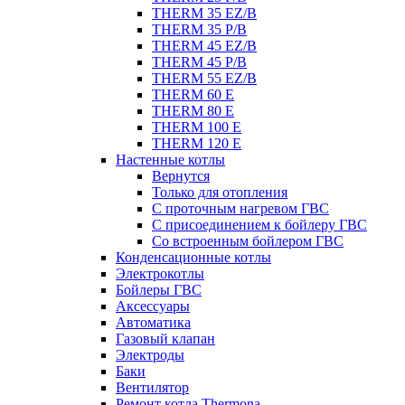
THERM 35 EZ/B
THERM 35 P/B
THERM 45 EZ/B
THERM 45 P/B
THERM 55 EZ/B
THERM 60 E
THERM 80 E
THERM 100 E
THERM 120 E
Настенные котлы
Вернутся
Только для отопления
С проточным нагревом ГВС
С присоединением к бойлеру ГВС
Со встроенным бойлером ГВС
Конденсационные котлы
Электрокотлы
Бойлеры ГВС
Аксессуары
Автоматика
Газовый клапан
Электроды
Баки
Вентилятор
Ремонт котла Thermona