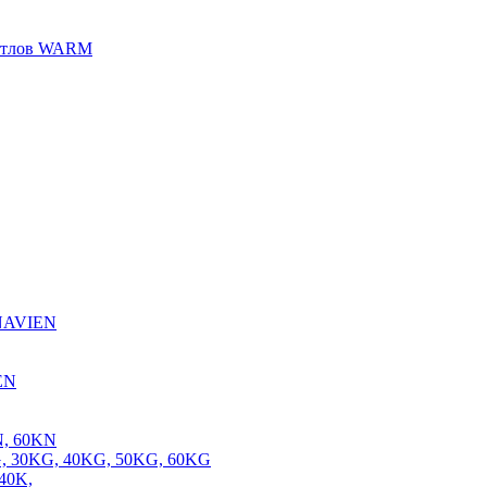
котлов WARM
 NAVIEN
EN
N, 60KN
, 30KG, 40KG, 50KG, 60KG
40K,