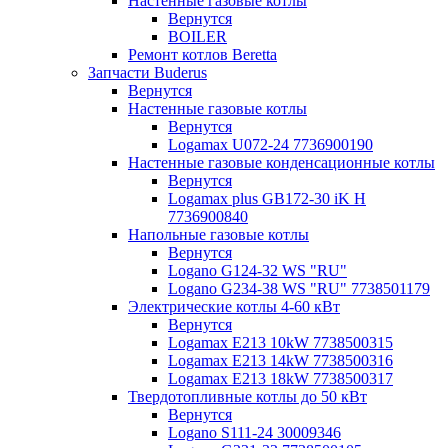
Настенные газовые котлы
Вернутся
BOILER
Ремонт котлов Beretta
Запчасти Buderus
Вернутся
Настенные газовые котлы
Вернутся
Logamax U072-24 7736900190
Настенные газовые конденсационные котлы
Вернутся
Logamax plus GB172-30 iK H
7736900840
Напольные газовые котлы
Вернутся
Logano G124-32 WS "RU"
Logano G234-38 WS "RU" 7738501179
Электрические котлы 4-60 кВт
Вернутся
Logamax E213 10kW 7738500315
Logamax E213 14kW 7738500316
Logamax E213 18kW 7738500317
Твердотопливные котлы до 50 кВт
Вернутся
Logano S111-24 30009346