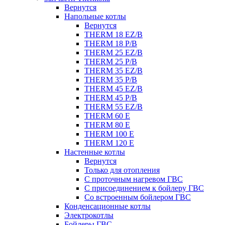
Вернутся
Напольные котлы
Вернутся
THERM 18 EZ/B
THERM 18 P/B
THERM 25 EZ/B
THERM 25 P/B
THERM 35 EZ/B
THERM 35 P/B
THERM 45 EZ/B
THERM 45 P/B
THERM 55 EZ/B
THERM 60 E
THERM 80 E
THERM 100 E
THERM 120 E
Настенные котлы
Вернутся
Только для отопления
С проточным нагревом ГВС
С присоединением к бойлеру ГВС
Со встроенным бойлером ГВС
Конденсационные котлы
Электрокотлы
Бойлеры ГВС