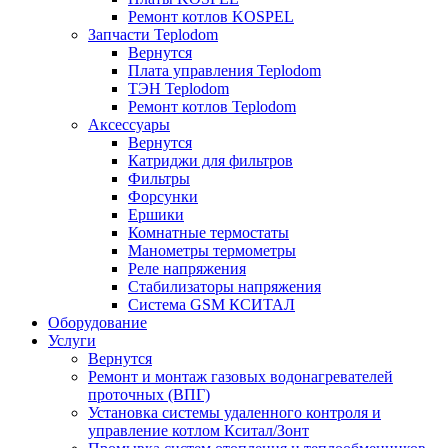
Ремонт котлов KOSPEL
Запчасти Teplodom
Вернутся
Плата управления Teplodom
ТЭН Teplodom
Ремонт котлов Teplodom
Аксессуары
Вернутся
Катриджи для фильтров
Фильтры
Форсунки
Ершики
Комнатные термостаты
Манометры термометры
Реле напряжения
Стабилизаторы напряжения
Система GSM КСИТАЛ
Оборудование
Услуги
Вернутся
Ремонт и монтаж газовых водонагревателей
проточных (ВПГ)
Установка системы удаленного контроля и
управление котлом Кситал/Зонт