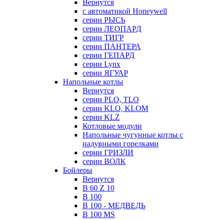
Вернутся
с автоматикой Honeywell
серии РЫСЬ
серии ЛЕОПАРД
серии ТИГР
серии ПАНТЕРА
серии ГЕПАРД
серии Lynx
серии ЯГУАР
Напольные котлы
Вернутся
серии PLO, TLO
серии KLO, KLOM
серии KLZ
Котловые модули
Напольные чугунные котлы с
надувными горелками
серии ГРИЗЛИ
серии ВОЛК
Бойлеры
Вернутся
B 60 Z 10
B 100
B 100 - МЕДВЕДЬ
B 100 MS