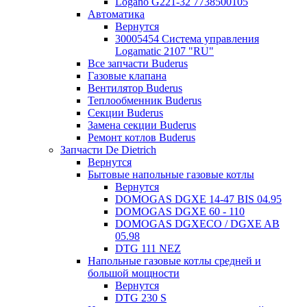
Logano G221-32 7738500105
Автоматика
Вернутся
30005454 Система управления
Logamatic 2107 "RU"
Все запчасти Buderus
Газовые клапана
Вентилятор Buderus
Теплообменник Buderus
Секции Buderus
Замена секции Buderus
Ремонт котлов Buderus
Запчасти De Dietrich
Вернутся
Бытовые напольные газовые котлы
Вернутся
DOMOGAS DGXE 14-47 BIS 04.95
DOMOGAS DGXE 60 - 110
DOMOGAS DGXECO / DGXE AB
05.98
DTG 111 NEZ
Напольные газовые котлы средней и
большой мощности
Вернутся
DTG 230 S