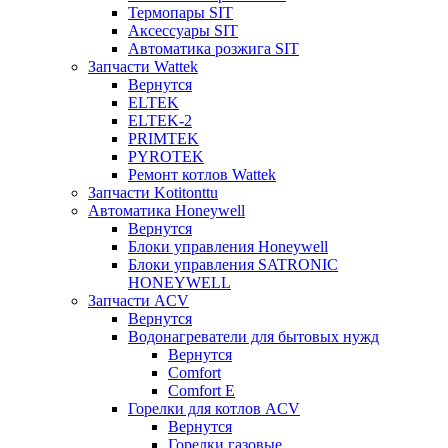
Термопары SIT
Аксессуары SIT
Автоматика розжига SIT
Запчасти Wattek
Вернутся
ELTEK
ELTEK-2
PRIMTEK
PYROTEK
Ремонт котлов Wattek
Запчасти Kotitonttu
Автоматика Honeywеll
Вернутся
Блоки управления Honeywell
Блоки управления SATRONIC
HONEYWELL
Запчасти ACV
Вернутся
Водонагреватели для бытовых нужд
Вернутся
Comfort
Comfort E
Горелки для котлов ACV
Вернутся
Горелки газовые