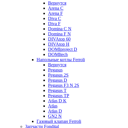
Вернутся
Arena C
Arena F
Diva C
Diva F
Domina C N
Domina F N
DIVAtop 60
DIVAtop H
DOMIproject D
DOMItech
Напольные котлы Ferroli
Вернутся
Pegasus
Pegasus 2S
Pegasus D
Pegasus F3 N 2S
Pegasus T
Pegasus TP
Atlas D K
Atlas
Atlas D
GN2 N
Газовый клапан Ferroli
Запчасти Fondital