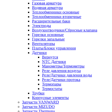
Газовая арматура
Водяная арматура
Теплообменники основные
Теплообменники вторичные
Расширительные баки
Электроды
Воздухоотводчики/Сбросные клапана
Горелки основные
Горелки запальные
Вентиляторы
Платы/Блоки управления
Датчики
Вернутся
NTC Датчики
Манометры/Термометры
Реле давления воздуха
Реле/Датчики давления воды
Реле/Датчики протока
Термопары
Термостаты
Трубки
Корпусные элементы
Запчасти VANWARD
Запчасти MIZUDO
Запчасти Thermona