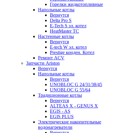
Горелки жидкотопливные
Напольные котлы
Вернутся
Delta Pro S
E-Tech S эл. котел
HeatMaster TC
Настенные котлы
Вернутся
E-tech W эл. котел
Prestige конден. Котел
Ремонт ACV
Запчасти Ariston
Вернутся
Напольные котлы
Вернутся
UNOBLOC G 24/31/38/45
UNOBLOC G 55/64
Традиционные котлы
Вернутся
ALTEAS X - GENUS X
EGIS - AS
EGIS PLUS
Электрические накопительные
водонагреватели
Вернутся