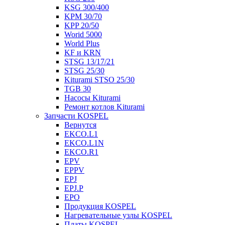
KSG 300/400
KPM 30/70
KPP 20/50
Worid 5000
World Plus
KF и KRN
STSG 13/17/21
STSG 25/30
Kiturami STSO 25/30
TGB 30
Насосы Kiturami
Ремонт котлов Kiturami
Запчасти KOSPEL
Вернутся
EKCO.L1
EKCO.L1N
EKCO.R1
EPV
EPPV
EPJ
EPJ.P
EPO
Продукция KOSPEL
Нагревательные узлы KOSPEL
Платы KOSPEL