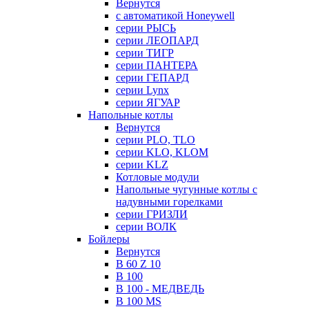
Вернутся
с автоматикой Honeywell
серии РЫСЬ
серии ЛЕОПАРД
серии ТИГР
серии ПАНТЕРА
серии ГЕПАРД
серии Lynx
серии ЯГУАР
Напольные котлы
Вернутся
серии PLO, TLO
серии KLO, KLOM
серии KLZ
Котловые модули
Напольные чугунные котлы с
надувными горелками
серии ГРИЗЛИ
серии ВОЛК
Бойлеры
Вернутся
B 60 Z 10
B 100
B 100 - МЕДВЕДЬ
B 100 MS