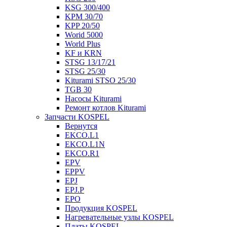
KSG 300/400
KPM 30/70
KPP 20/50
Worid 5000
World Plus
KF и KRN
STSG 13/17/21
STSG 25/30
Kiturami STSO 25/30
TGB 30
Насосы Kiturami
Ремонт котлов Kiturami
Запчасти KOSPEL
Вернутся
EKCO.L1
EKCO.L1N
EKCO.R1
EPV
EPPV
EPJ
EPJ.P
EPO
Продукция KOSPEL
Нагревательные узлы KOSPEL
Платы KOSPEL