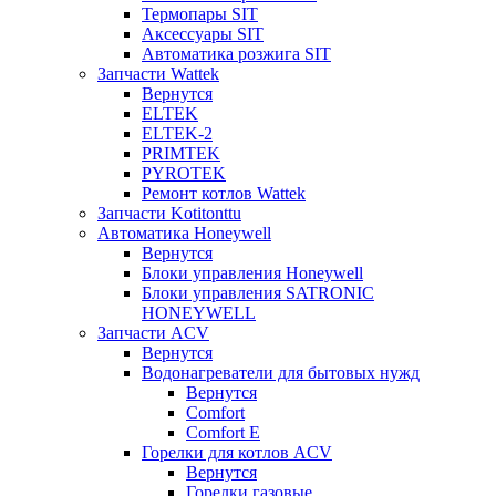
Термопары SIT
Аксессуары SIT
Автоматика розжига SIT
Запчасти Wattek
Вернутся
ELTEK
ELTEK-2
PRIMTEK
PYROTEK
Ремонт котлов Wattek
Запчасти Kotitonttu
Автоматика Honeywеll
Вернутся
Блоки управления Honeywell
Блоки управления SATRONIC
HONEYWELL
Запчасти ACV
Вернутся
Водонагреватели для бытовых нужд
Вернутся
Comfort
Comfort E
Горелки для котлов ACV
Вернутся
Горелки газовые