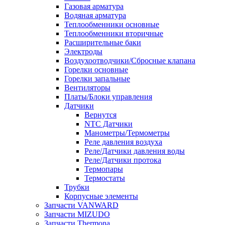
Газовая арматура
Водяная арматура
Теплообменники основные
Теплообменники вторичные
Расширительные баки
Электроды
Воздухоотводчики/Сбросные клапана
Горелки основные
Горелки запальные
Вентиляторы
Платы/Блоки управления
Датчики
Вернутся
NTC Датчики
Манометры/Термометры
Реле давления воздуха
Реле/Датчики давления воды
Реле/Датчики протока
Термопары
Термостаты
Трубки
Корпусные элементы
Запчасти VANWARD
Запчасти MIZUDO
Запчасти Thermona