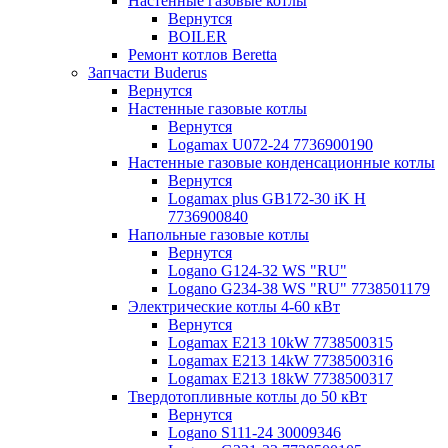
Настенные газовые котлы
Вернутся
BOILER
Ремонт котлов Beretta
Запчасти Buderus
Вернутся
Настенные газовые котлы
Вернутся
Logamax U072-24 7736900190
Настенные газовые конденсационные котлы
Вернутся
Logamax plus GB172-30 iK H
7736900840
Напольные газовые котлы
Вернутся
Logano G124-32 WS "RU"
Logano G234-38 WS "RU" 7738501179
Электрические котлы 4-60 кВт
Вернутся
Logamax E213 10kW 7738500315
Logamax E213 14kW 7738500316
Logamax E213 18kW 7738500317
Твердотопливные котлы до 50 кВт
Вернутся
Logano S111-24 30009346