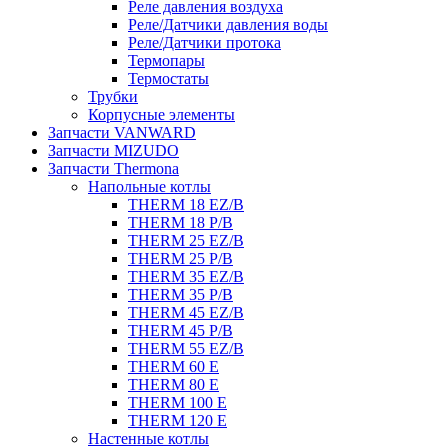
Реле давления воздуха
Реле/Датчики давления воды
Реле/Датчики протока
Термопары
Термостаты
Трубки
Корпусные элементы
Запчасти VANWARD
Запчасти MIZUDO
Запчасти Thermona
Напольные котлы
THERM 18 EZ/B
THERM 18 P/B
THERM 25 EZ/B
THERM 25 P/B
THERM 35 EZ/B
THERM 35 P/B
THERM 45 EZ/B
THERM 45 P/B
THERM 55 EZ/B
THERM 60 E
THERM 80 E
THERM 100 E
THERM 120 E
Настенные котлы