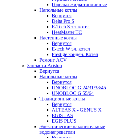
Горелки жидкотопливные
Напольные котлы
Вернутся
Delta Pro S
E-Tech S эл. котел
HeatMaster TC
Настенные котлы
Вернутся
E-tech W эл. котел
Prestige конден. Котел
Ремонт ACV
Запчасти Ariston
Вернутся
Напольные котлы
Вернутся
UNOBLOC G 24/31/38/45
UNOBLOC G 55/64
Традиционные котлы
Вернутся
ALTEAS X - GENUS X
EGIS - AS
EGIS PLUS
Электрические накопительные
водонагреватели
Вернутся