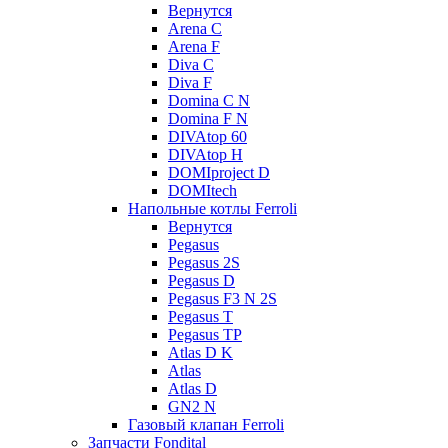
Вернутся
Arena C
Arena F
Diva C
Diva F
Domina C N
Domina F N
DIVAtop 60
DIVAtop H
DOMIproject D
DOMItech
Напольные котлы Ferroli
Вернутся
Pegasus
Pegasus 2S
Pegasus D
Pegasus F3 N 2S
Pegasus T
Pegasus TP
Atlas D K
Atlas
Atlas D
GN2 N
Газовый клапан Ferroli
Запчасти Fondital