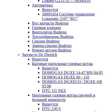
Logano G221-32 7738500105
Автоматика
Вернутся
30005454 Система управления
Logamatic 2107 "RU"
Все запчасти Buderus
Газовые клапана
Вентилятор Buderus
Теплообменник Buderus
Секции Buderus
Замена секции Buderus
Ремонт котлов Buderus
Запчасти De Dietrich
Вернутся
Бытовые напольные газовые котлы
Вернутся
DOMOGAS DGXE 14-47 BIS 04.95
DOMOGAS DGXE 60 - 110
DOMOGAS DGXECO / DGXE AB
05.98
DTG 111 NEZ
Напольные газовые котлы средней и
большой мощности
Вернутся
DTG 230 S