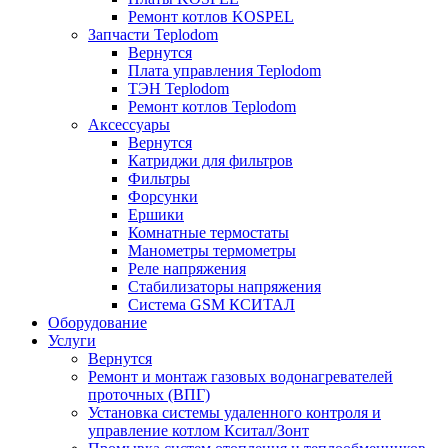
Ремонт котлов KOSPEL
Запчасти Teplodom
Вернутся
Плата управления Teplodom
ТЭН Teplodom
Ремонт котлов Teplodom
Аксессуары
Вернутся
Катриджи для фильтров
Фильтры
Форсунки
Ершики
Комнатные термостаты
Манометры термометры
Реле напряжения
Стабилизаторы напряжения
Система GSM КСИТАЛ
Оборудование
Услуги
Вернутся
Ремонт и монтаж газовых водонагревателей
проточных (ВПГ)
Установка системы удаленного контроля и
управление котлом Кситал/Зонт