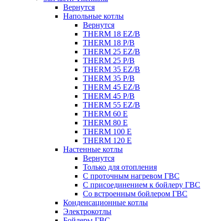
Вернутся
Напольные котлы
Вернутся
THERM 18 EZ/B
THERM 18 P/B
THERM 25 EZ/B
THERM 25 P/B
THERM 35 EZ/B
THERM 35 P/B
THERM 45 EZ/B
THERM 45 P/B
THERM 55 EZ/B
THERM 60 E
THERM 80 E
THERM 100 E
THERM 120 E
Настенные котлы
Вернутся
Только для отопления
С проточным нагревом ГВС
С присоединением к бойлеру ГВС
Со встроенным бойлером ГВС
Конденсационные котлы
Электрокотлы
Бойлеры ГВС