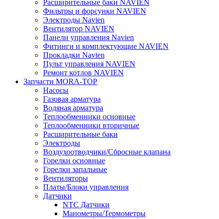
Расширительные баки NAVIEN
Фильтры и форсунки NAVIEN
Электроды Navien
Вентилятор NAVIEN
Панели управления Navien
Фитинги и комплектующие NAVIEN
Прокладки Navien
Пульт управления NAVIEN
Ремонт котлов NAVIEN
Запчасти MORA-TOP
Насосы
Газовая арматура
Водяная арматура
Теплообменники основные
Теплообменники вторичные
Расширительные баки
Электроды
Воздухоотводчики/Сбросные клапана
Горелки основные
Горелки запальные
Вентиляторы
Платы/Блоки управления
Датчики
NTC Датчики
Манометры/Термометры