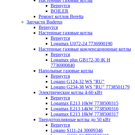
Настенные газовые котлы
Вернутся
BOILER
Ремонт котлов Beretta
Запчасти Buderus
Вернутся
Настенные газовые котлы
Вернутся
Logamax U072-24 7736900190
Настенные газовые конденсационные котлы
Вернутся
Logamax plus GB172-30 iK H
7736900840
Напольные газовые котлы
Вернутся
Logano G124-32 WS "RU"
Logano G234-38 WS "RU" 7738501179
Электрические котлы 4-60 кВт
Вернутся
Logamax E213 10kW 7738500315
Logamax E213 14kW 7738500316
Logamax E213 18kW 7738500317
Твердотопливные котлы до 50 кВт
Вернутся
Logano S111-24 30009346