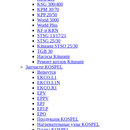
KSG 300/400
KPM 30/70
KPP 20/50
Worid 5000
World Plus
KF и KRN
STSG 13/17/21
STSG 25/30
Kiturami STSO 25/30
TGB 30
Насосы Kiturami
Ремонт котлов Kiturami
Запчасти KOSPEL
Вернутся
EKCO.L1
EKCO.L1N
EKCO.R1
EPV
EPPV
EPJ
EPJ.P
EPO
Продукция KOSPEL
Нагревательные узлы KOSPEL
Платы KOSPEL