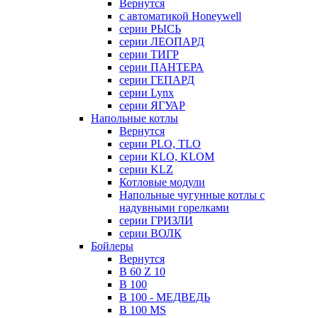
Вернутся
с автоматикой Honeywell
серии РЫСЬ
серии ЛЕОПАРД
серии ТИГР
серии ПАНТЕРА
серии ГЕПАРД
серии Lynx
серии ЯГУАР
Напольные котлы
Вернутся
серии PLO, TLO
серии KLO, KLOM
серии KLZ
Котловые модули
Напольные чугунные котлы с
надувными горелками
серии ГРИЗЛИ
серии ВОЛК
Бойлеры
Вернутся
B 60 Z 10
B 100
B 100 - МЕДВЕДЬ
B 100 MS