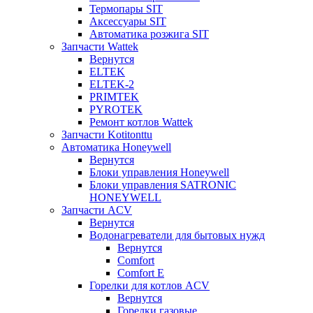
Термопары SIT
Аксессуары SIT
Автоматика розжига SIT
Запчасти Wattek
Вернутся
ELTEK
ELTEK-2
PRIMTEK
PYROTEK
Ремонт котлов Wattek
Запчасти Kotitonttu
Автоматика Honeywеll
Вернутся
Блоки управления Honeywell
Блоки управления SATRONIC
HONEYWELL
Запчасти ACV
Вернутся
Водонагреватели для бытовых нужд
Вернутся
Comfort
Comfort E
Горелки для котлов ACV
Вернутся
Горелки газовые