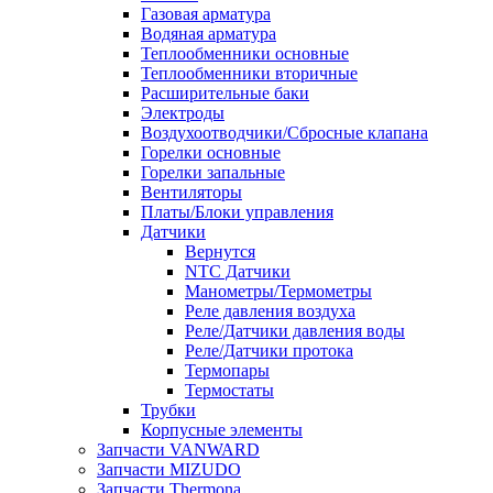
Газовая арматура
Водяная арматура
Теплообменники основные
Теплообменники вторичные
Расширительные баки
Электроды
Воздухоотводчики/Сбросные клапана
Горелки основные
Горелки запальные
Вентиляторы
Платы/Блоки управления
Датчики
Вернутся
NTC Датчики
Манометры/Термометры
Реле давления воздуха
Реле/Датчики давления воды
Реле/Датчики протока
Термопары
Термостаты
Трубки
Корпусные элементы
Запчасти VANWARD
Запчасти MIZUDO
Запчасти Thermona