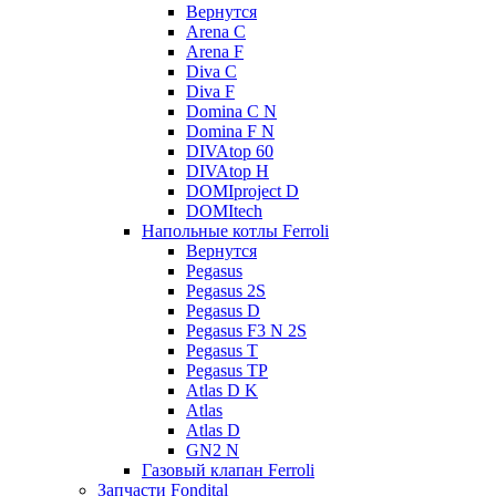
Вернутся
Arena C
Arena F
Diva C
Diva F
Domina C N
Domina F N
DIVAtop 60
DIVAtop H
DOMIproject D
DOMItech
Напольные котлы Ferroli
Вернутся
Pegasus
Pegasus 2S
Pegasus D
Pegasus F3 N 2S
Pegasus T
Pegasus TP
Atlas D K
Atlas
Atlas D
GN2 N
Газовый клапан Ferroli
Запчасти Fondital