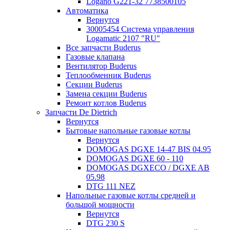
Logano G221-32 7738500105
Автоматика
Вернутся
30005454 Система управления
Logamatic 2107 "RU"
Все запчасти Buderus
Газовые клапана
Вентилятор Buderus
Теплообменник Buderus
Секции Buderus
Замена секции Buderus
Ремонт котлов Buderus
Запчасти De Dietrich
Вернутся
Бытовые напольные газовые котлы
Вернутся
DOMOGAS DGXE 14-47 BIS 04.95
DOMOGAS DGXE 60 - 110
DOMOGAS DGXECO / DGXE AB
05.98
DTG 111 NEZ
Напольные газовые котлы средней и
большой мощности
Вернутся
DTG 230 S