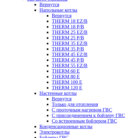
Вернутся
Напольные котлы
Вернутся
THERM 18 EZ/B
THERM 18 P/B
THERM 25 EZ/B
THERM 25 P/B
THERM 35 EZ/B
THERM 35 P/B
THERM 45 EZ/B
THERM 45 P/B
THERM 55 EZ/B
THERM 60 E
THERM 80 E
THERM 100 E
THERM 120 E
Настенные котлы
Вернутся
Только для отопления
С проточным нагревом ГВС
С присоединением к бойлеру ГВС
Со встроенным бойлером ГВС
Конденсационные котлы
Электрокотлы
Бойлеры ГВС