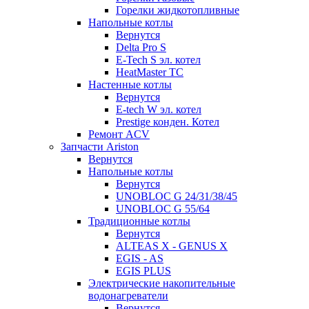
Горелки жидкотопливные
Напольные котлы
Вернутся
Delta Pro S
E-Tech S эл. котел
HeatMaster TC
Настенные котлы
Вернутся
E-tech W эл. котел
Prestige конден. Котел
Ремонт ACV
Запчасти Ariston
Вернутся
Напольные котлы
Вернутся
UNOBLOC G 24/31/38/45
UNOBLOC G 55/64
Традиционные котлы
Вернутся
ALTEAS X - GENUS X
EGIS - AS
EGIS PLUS
Электрические накопительные
водонагреватели
Вернутся