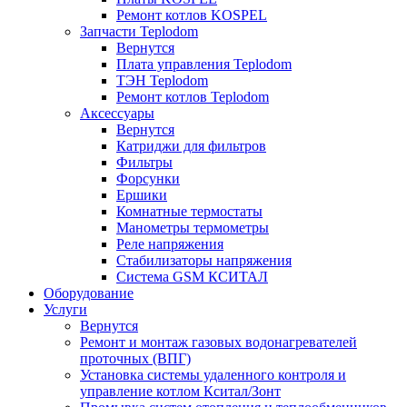
Ремонт котлов KOSPEL
Запчасти Teplodom
Вернутся
Плата управления Teplodom
ТЭН Teplodom
Ремонт котлов Teplodom
Аксессуары
Вернутся
Катриджи для фильтров
Фильтры
Форсунки
Ершики
Комнатные термостаты
Манометры термометры
Реле напряжения
Стабилизаторы напряжения
Система GSM КСИТАЛ
Оборудование
Услуги
Вернутся
Ремонт и монтаж газовых водонагревателей
проточных (ВПГ)
Установка системы удаленного контроля и
управление котлом Кситал/Зонт