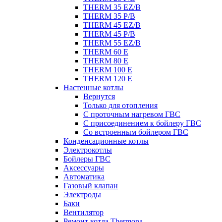
THERM 35 EZ/B
THERM 35 P/B
THERM 45 EZ/B
THERM 45 P/B
THERM 55 EZ/B
THERM 60 E
THERM 80 E
THERM 100 E
THERM 120 E
Настенные котлы
Вернутся
Только для отопления
С проточным нагревом ГВС
С присоединением к бойлеру ГВС
Со встроенным бойлером ГВС
Конденсационные котлы
Электрокотлы
Бойлеры ГВС
Аксессуары
Автоматика
Газовый клапан
Электроды
Баки
Вентилятор
Ремонт котла Thermona