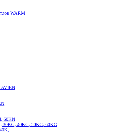
котлов WARM
 NAVIEN
EN
N, 60KN
, 30KG, 40KG, 50KG, 60KG
40K,