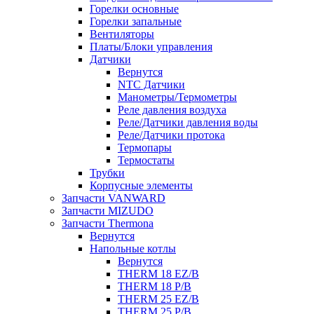
Горелки основные
Горелки запальные
Вентиляторы
Платы/Блоки управления
Датчики
Вернутся
NTC Датчики
Манометры/Термометры
Реле давления воздуха
Реле/Датчики давления воды
Реле/Датчики протока
Термопары
Термостаты
Трубки
Корпусные элементы
Запчасти VANWARD
Запчасти MIZUDO
Запчасти Thermona
Вернутся
Напольные котлы
Вернутся
THERM 18 EZ/B
THERM 18 P/B
THERM 25 EZ/B
THERM 25 P/B