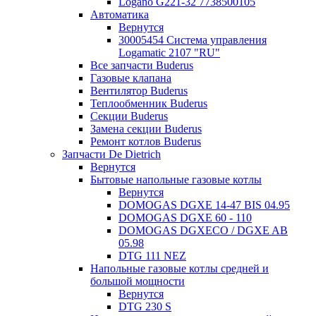
Logano G221-32 7738500105
Автоматика
Вернутся
30005454 Система управления
Logamatic 2107 "RU"
Все запчасти Buderus
Газовые клапана
Вентилятор Buderus
Теплообменник Buderus
Секции Buderus
Замена секции Buderus
Ремонт котлов Buderus
Запчасти De Dietrich
Вернутся
Бытовые напольные газовые котлы
Вернутся
DOMOGAS DGXE 14-47 BIS 04.95
DOMOGAS DGXE 60 - 110
DOMOGAS DGXECO / DGXE AB
05.98
DTG 111 NEZ
Напольные газовые котлы средней и
большой мощности
Вернутся
DTG 230 S