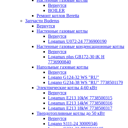
Настенные газовые котлы
Вернутся
BOILER
Ремонт котлов Beretta
Запчасти Buderus
Вернутся
Настенные газовые котлы
Вернутся
Logamax U072-24 7736900190
Настенные газовые конденсационные котлы
Вернутся
Logamax plus GB172-30 iK H
7736900840
Напольные газовые котлы
Вернутся
Logano G124-32 WS "RU"
Logano G234-38 WS "RU" 7738501179
Электрические котлы 4-60 кВт
Вернутся
Logamax E213 10kW 7738500315
Logamax E213 14kW 7738500316
Logamax E213 18kW 7738500317
Твердотопливные котлы до 50 кВт
Вернутся
Logano S111-24 30009346