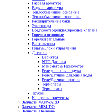
Газовая арматура
Водяная арматура
Теплообменники основные
Теплообменники вторичные
Расширительные баки
Электроды
Воздухоотводчики/Сбросные клапана
Горелки основные
Горелки запальные
Вентиляторы
Платы/Блоки управления
Датчики
Вернутся
NTC Датчики
Манометры/Термометры
Реле давления воздуха
Реле/Датчики давления воды
Реле/Датчики протока
Термопары
Термостаты
Трубки
Корпусные элементы
Запчасти VANWARD
Запчасти MIZUDO
Запчасти Thermona