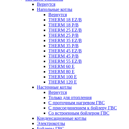
Вернутся
Напольные котлы
Вернутся
THERM 18 EZ/B
THERM 18 P/B
THERM 25 EZ/B
THERM 25 P/B
THERM 35 EZ/B
THERM 35 P/B
THERM 45 EZ/B
THERM 45 P/B
THERM 55 EZ/B
THERM 60 E
THERM 80 E
THERM 100 E
THERM 120 E
Настенные котлы
Вернутся
Только для отопления
С проточным нагревом ГВС
С присоединением к бойлеру ГВС
Со встроенным бойлером ГВС
Конденсационные котлы
Электрокотлы
Бойлеры ГВС