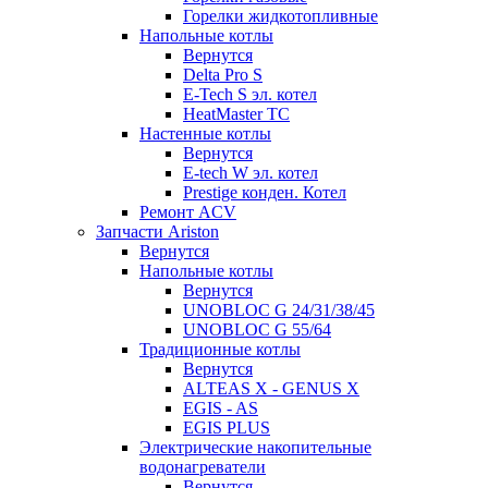
Горелки жидкотопливные
Напольные котлы
Вернутся
Delta Pro S
E-Tech S эл. котел
HeatMaster TC
Настенные котлы
Вернутся
E-tech W эл. котел
Prestige конден. Котел
Ремонт ACV
Запчасти Ariston
Вернутся
Напольные котлы
Вернутся
UNOBLOC G 24/31/38/45
UNOBLOC G 55/64
Традиционные котлы
Вернутся
ALTEAS X - GENUS X
EGIS - AS
EGIS PLUS
Электрические накопительные
водонагреватели
Вернутся