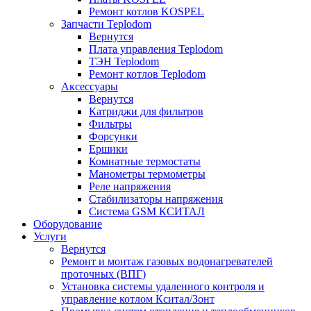
Ремонт котлов KOSPEL
Запчасти Teplodom
Вернутся
Плата управления Teplodom
ТЭН Teplodom
Ремонт котлов Teplodom
Аксессуары
Вернутся
Катриджи для фильтров
Фильтры
Форсунки
Ершики
Комнатные термостаты
Манометры термометры
Реле напряжения
Стабилизаторы напряжения
Система GSM КСИТАЛ
Оборудование
Услуги
Вернутся
Ремонт и монтаж газовых водонагревателей
проточных (ВПГ)
Установка системы удаленного контроля и
управление котлом Кситал/Зонт