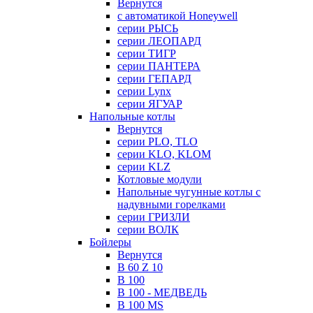
Вернутся
с автоматикой Honeywell
серии РЫСЬ
серии ЛЕОПАРД
серии ТИГР
серии ПАНТЕРА
серии ГЕПАРД
серии Lynx
серии ЯГУАР
Напольные котлы
Вернутся
серии PLO, TLO
серии KLO, KLOM
серии KLZ
Котловые модули
Напольные чугунные котлы с
надувными горелками
серии ГРИЗЛИ
серии ВОЛК
Бойлеры
Вернутся
B 60 Z 10
B 100
B 100 - МЕДВЕДЬ
B 100 MS