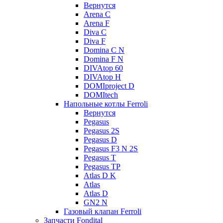
Вернутся
Arena C
Arena F
Diva C
Diva F
Domina C N
Domina F N
DIVAtop 60
DIVAtop H
DOMIproject D
DOMItech
Напольные котлы Ferroli
Вернутся
Pegasus
Pegasus 2S
Pegasus D
Pegasus F3 N 2S
Pegasus T
Pegasus TP
Atlas D K
Atlas
Atlas D
GN2 N
Газовый клапан Ferroli
Запчасти Fondital