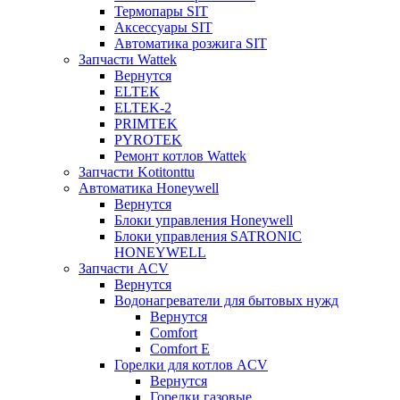
Термопары SIT
Аксессуары SIT
Автоматика розжига SIT
Запчасти Wattek
Вернутся
ELTEK
ELTEK-2
PRIMTEK
PYROTEK
Ремонт котлов Wattek
Запчасти Kotitonttu
Автоматика Honeywеll
Вернутся
Блоки управления Honeywell
Блоки управления SATRONIC
HONEYWELL
Запчасти ACV
Вернутся
Водонагреватели для бытовых нужд
Вернутся
Comfort
Comfort E
Горелки для котлов ACV
Вернутся
Горелки газовые