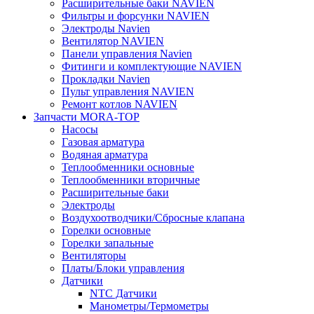
Расширительные баки NAVIEN
Фильтры и форсунки NAVIEN
Электроды Navien
Вентилятор NAVIEN
Панели управления Navien
Фитинги и комплектующие NAVIEN
Прокладки Navien
Пульт управления NAVIEN
Ремонт котлов NAVIEN
Запчасти MORA-TOP
Насосы
Газовая арматура
Водяная арматура
Теплообменники основные
Теплообменники вторичные
Расширительные баки
Электроды
Воздухоотводчики/Сбросные клапана
Горелки основные
Горелки запальные
Вентиляторы
Платы/Блоки управления
Датчики
NTC Датчики
Манометры/Термометры