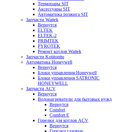
Термопары SIT
Аксессуары SIT
Автоматика розжига SIT
Запчасти Wattek
Вернутся
ELTEK
ELTEK-2
PRIMTEK
PYROTEK
Ремонт котлов Wattek
Запчасти Kotitonttu
Автоматика Honeywеll
Вернутся
Блоки управления Honeywell
Блоки управления SATRONIC
HONEYWELL
Запчасти ACV
Вернутся
Водонагреватели для бытовых нужд
Вернутся
Comfort
Comfort E
Горелки для котлов ACV
Вернутся
Горелки газовые