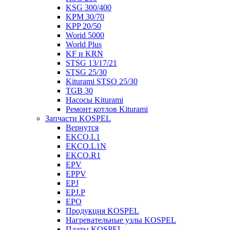
KSG 300/400
KPM 30/70
KPP 20/50
Worid 5000
World Plus
KF и KRN
STSG 13/17/21
STSG 25/30
Kiturami STSO 25/30
TGB 30
Насосы Kiturami
Ремонт котлов Kiturami
Запчасти KOSPEL
Вернутся
EKCO.L1
EKCO.L1N
EKCO.R1
EPV
EPPV
EPJ
EPJ.P
EPO
Продукция KOSPEL
Нагревательные узлы KOSPEL
Платы KOSPEL