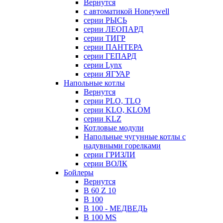
Вернутся
с автоматикой Honeywell
серии РЫСЬ
серии ЛЕОПАРД
серии ТИГР
серии ПАНТЕРА
серии ГЕПАРД
серии Lynx
серии ЯГУАР
Напольные котлы
Вернутся
серии PLO, TLO
серии KLO, KLOM
серии KLZ
Котловые модули
Напольные чугунные котлы с
надувными горелками
серии ГРИЗЛИ
серии ВОЛК
Бойлеры
Вернутся
B 60 Z 10
B 100
B 100 - МЕДВЕДЬ
B 100 MS