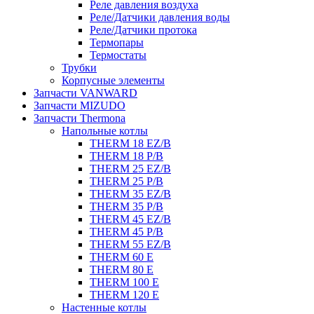
Реле давления воздуха
Реле/Датчики давления воды
Реле/Датчики протока
Термопары
Термостаты
Трубки
Корпусные элементы
Запчасти VANWARD
Запчасти MIZUDO
Запчасти Thermona
Напольные котлы
THERM 18 EZ/B
THERM 18 P/B
THERM 25 EZ/B
THERM 25 P/B
THERM 35 EZ/B
THERM 35 P/B
THERM 45 EZ/B
THERM 45 P/B
THERM 55 EZ/B
THERM 60 E
THERM 80 E
THERM 100 E
THERM 120 E
Настенные котлы