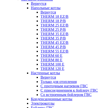
Вернутся
Напольные котлы
Вернутся
THERM 18 EZ/B
THERM 18 P/B
THERM 25 EZ/B
THERM 25 P/B
THERM 35 EZ/B
THERM 35 P/B
THERM 45 EZ/B
THERM 45 P/B
THERM 55 EZ/B
THERM 60 E
THERM 80 E
THERM 100 E
THERM 120 E
Настенные котлы
Вернутся
Только для отопления
С проточным нагревом ГВС
С присоединением к бойлеру ГВС
Со встроенным бойлером ГВС
Конденсационные котлы
Электрокотлы
Бойлеры ГВС