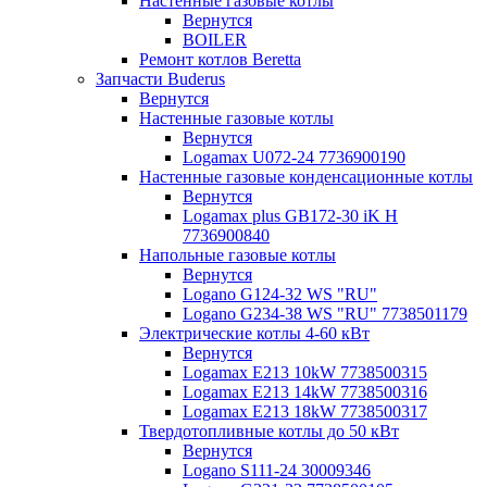
Настенные газовые котлы
Вернутся
BOILER
Ремонт котлов Beretta
Запчасти Buderus
Вернутся
Настенные газовые котлы
Вернутся
Logamax U072-24 7736900190
Настенные газовые конденсационные котлы
Вернутся
Logamax plus GB172-30 iK H
7736900840
Напольные газовые котлы
Вернутся
Logano G124-32 WS "RU"
Logano G234-38 WS "RU" 7738501179
Электрические котлы 4-60 кВт
Вернутся
Logamax E213 10kW 7738500315
Logamax E213 14kW 7738500316
Logamax E213 18kW 7738500317
Твердотопливные котлы до 50 кВт
Вернутся
Logano S111-24 30009346