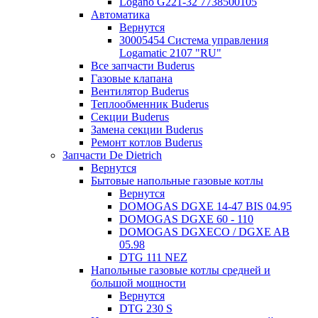
Logano G221-32 7738500105
Автоматика
Вернутся
30005454 Система управления
Logamatic 2107 "RU"
Все запчасти Buderus
Газовые клапана
Вентилятор Buderus
Теплообменник Buderus
Секции Buderus
Замена секции Buderus
Ремонт котлов Buderus
Запчасти De Dietrich
Вернутся
Бытовые напольные газовые котлы
Вернутся
DOMOGAS DGXE 14-47 BIS 04.95
DOMOGAS DGXE 60 - 110
DOMOGAS DGXECO / DGXE AB
05.98
DTG 111 NEZ
Напольные газовые котлы средней и
большой мощности
Вернутся
DTG 230 S