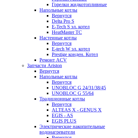
Горелки жидкотопливные
Напольные котлы
Вернутся
Delta Pro S
E-Tech S эл. котел
HeatMaster TC
Настенные котлы
Вернутся
E-tech W эл. котел
Prestige конден. Котел
Ремонт ACV
Запчасти Ariston
Вернутся
Напольные котлы
Вернутся
UNOBLOC G 24/31/38/45
UNOBLOC G 55/64
Традиционные котлы
Вернутся
ALTEAS X - GENUS X
EGIS - AS
EGIS PLUS
Электрические накопительные
водонагреватели
Вернутся