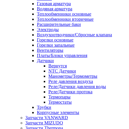
Газовая арматура
Водяная арматура
Теплообменники основные
Теплообменники вторичные
Расширительные баки
Электроды
Воздухоотводчики/Сбросные клапана
Горелки основные
Горелки запальные
Вентиляторы
Платы/Блоки управления
Датчики
Вернутся
NTC Датчики
Манометры/Термометры
Реле давления воздуха
Реле/Датчики давления воды
Реле/Датчики протока
Термопары
Термостаты
Трубки
Корпусные элементы
Запчасти VANWARD
Запчасти MIZUDO
Запчасти Thermona