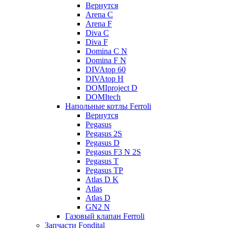
Вернутся
Arena C
Arena F
Diva C
Diva F
Domina C N
Domina F N
DIVAtop 60
DIVAtop H
DOMIproject D
DOMItech
Напольные котлы Ferroli
Вернутся
Pegasus
Pegasus 2S
Pegasus D
Pegasus F3 N 2S
Pegasus T
Pegasus TP
Atlas D K
Atlas
Atlas D
GN2 N
Газовый клапан Ferroli
Запчасти Fondital