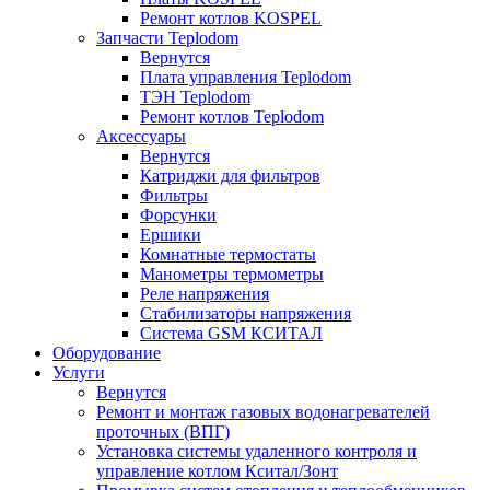
Ремонт котлов KOSPEL
Запчасти Teplodom
Вернутся
Плата управления Teplodom
ТЭН Teplodom
Ремонт котлов Teplodom
Аксессуары
Вернутся
Катриджи для фильтров
Фильтры
Форсунки
Ершики
Комнатные термостаты
Манометры термометры
Реле напряжения
Стабилизаторы напряжения
Система GSM КСИТАЛ
Оборудование
Услуги
Вернутся
Ремонт и монтаж газовых водонагревателей
проточных (ВПГ)
Установка системы удаленного контроля и
управление котлом Кситал/Зонт