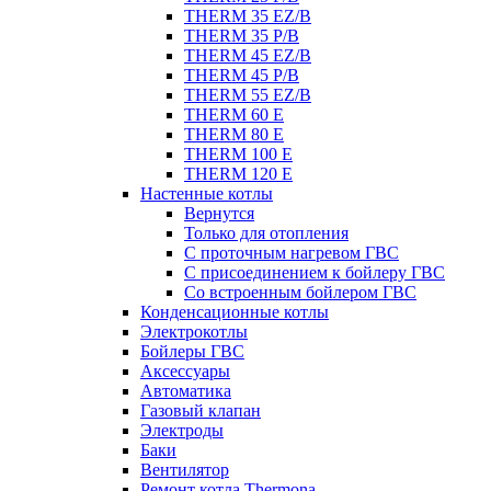
THERM 35 EZ/B
THERM 35 P/B
THERM 45 EZ/B
THERM 45 P/B
THERM 55 EZ/B
THERM 60 E
THERM 80 E
THERM 100 E
THERM 120 E
Настенные котлы
Вернутся
Только для отопления
С проточным нагревом ГВС
С присоединением к бойлеру ГВС
Со встроенным бойлером ГВС
Конденсационные котлы
Электрокотлы
Бойлеры ГВС
Аксессуары
Автоматика
Газовый клапан
Электроды
Баки
Вентилятор
Ремонт котла Thermona