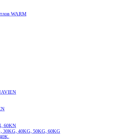
котлов WARM
 NAVIEN
EN
N, 60KN
, 30KG, 40KG, 50KG, 60KG
40K,