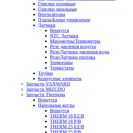
Горелки основные
Горелки запальные
Вентиляторы
Платы/Блоки управления
Датчики
Вернутся
NTC Датчики
Манометры/Термометры
Реле давления воздуха
Реле/Датчики давления воды
Реле/Датчики протока
Термопары
Термостаты
Трубки
Корпусные элементы
Запчасти VANWARD
Запчасти MIZUDO
Запчасти Thermona
Вернутся
Напольные котлы
Вернутся
THERM 18 EZ/B
THERM 18 P/B
THERM 25 EZ/B
THERM 25 P/B