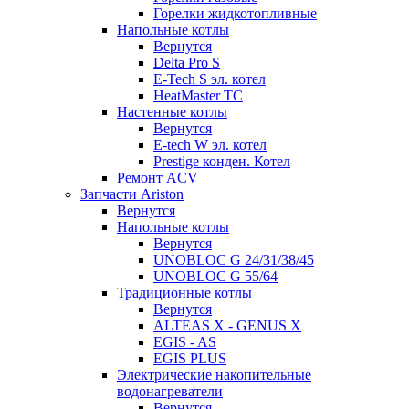
Горелки жидкотопливные
Напольные котлы
Вернутся
Delta Pro S
E-Tech S эл. котел
HeatMaster TC
Настенные котлы
Вернутся
E-tech W эл. котел
Prestige конден. Котел
Ремонт ACV
Запчасти Ariston
Вернутся
Напольные котлы
Вернутся
UNOBLOC G 24/31/38/45
UNOBLOC G 55/64
Традиционные котлы
Вернутся
ALTEAS X - GENUS X
EGIS - AS
EGIS PLUS
Электрические накопительные
водонагреватели
Вернутся