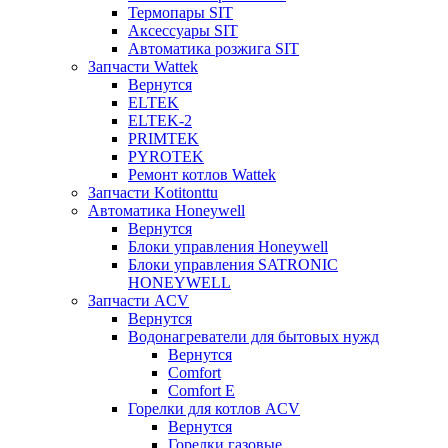
Термопары SIT
Аксессуары SIT
Автоматика розжига SIT
Запчасти Wattek
Вернутся
ELTEK
ELTEK-2
PRIMTEK
PYROTEK
Ремонт котлов Wattek
Запчасти Kotitonttu
Автоматика Honeywеll
Вернутся
Блоки управления Honeywell
Блоки управления SATRONIC
HONEYWELL
Запчасти ACV
Вернутся
Водонагреватели для бытовых нужд
Вернутся
Comfort
Comfort E
Горелки для котлов ACV
Вернутся
Горелки газовые