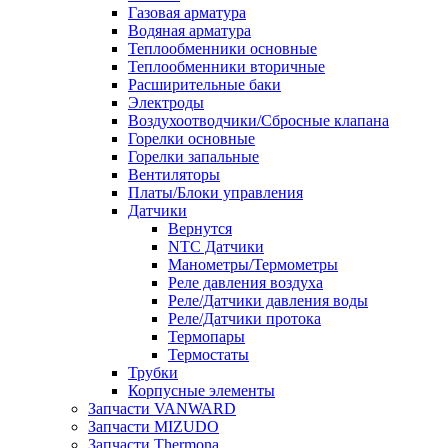
Газовая арматура
Водяная арматура
Теплообменники основные
Теплообменники вторичные
Расширительные баки
Электроды
Воздухоотводчики/Сбросные клапана
Горелки основные
Горелки запальные
Вентиляторы
Платы/Блоки управления
Датчики
Вернутся
NTC Датчики
Манометры/Термометры
Реле давления воздуха
Реле/Датчики давления воды
Реле/Датчики протока
Термопары
Термостаты
Трубки
Корпусные элементы
Запчасти VANWARD
Запчасти MIZUDO
Запчасти Thermona