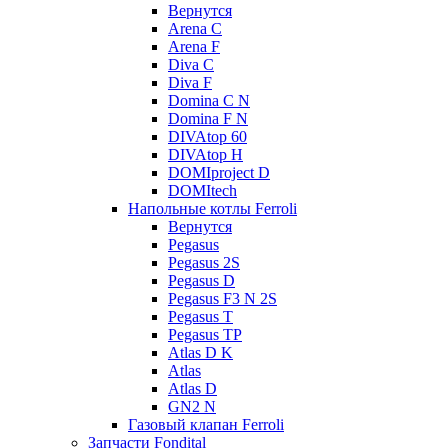
Вернутся
Arena C
Arena F
Diva C
Diva F
Domina C N
Domina F N
DIVAtop 60
DIVAtop H
DOMIproject D
DOMItech
Напольные котлы Ferroli
Вернутся
Pegasus
Pegasus 2S
Pegasus D
Pegasus F3 N 2S
Pegasus T
Pegasus TP
Atlas D K
Atlas
Atlas D
GN2 N
Газовый клапан Ferroli
Запчасти Fondital