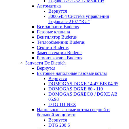
Logano G221-32 7738500105
Автоматика
Вернутся
30005454 Система управления
Logamatic 2107 "RU"
Все запчасти Buderus
Газовые клапана
Вентилятор Buderus
Теплообменник Buderus
Секции Buderus
Замена секции Buderus
Ремонт котлов Buderus
Запчасти De Dietrich
Вернутся
Бытовые напольные газовые котлы
Вернутся
DOMOGAS DGXE 14-47 BIS 04.95
DOMOGAS DGXE 60 - 110
DOMOGAS DGXECO / DGXE AB
05.98
DTG 111 NEZ
Напольные газовые котлы средней и
большой мощности
Вернутся
DTG 230 S