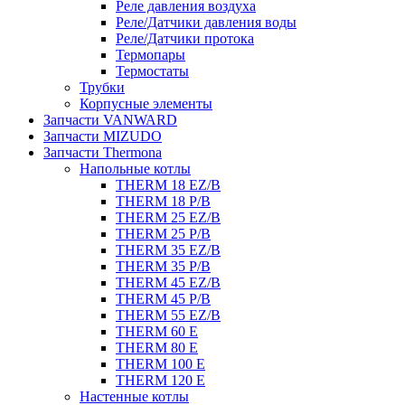
Реле давления воздуха
Реле/Датчики давления воды
Реле/Датчики протока
Термопары
Термостаты
Трубки
Корпусные элементы
Запчасти VANWARD
Запчасти MIZUDO
Запчасти Thermona
Напольные котлы
THERM 18 EZ/B
THERM 18 P/B
THERM 25 EZ/B
THERM 25 P/B
THERM 35 EZ/B
THERM 35 P/B
THERM 45 EZ/B
THERM 45 P/B
THERM 55 EZ/B
THERM 60 E
THERM 80 E
THERM 100 E
THERM 120 E
Настенные котлы