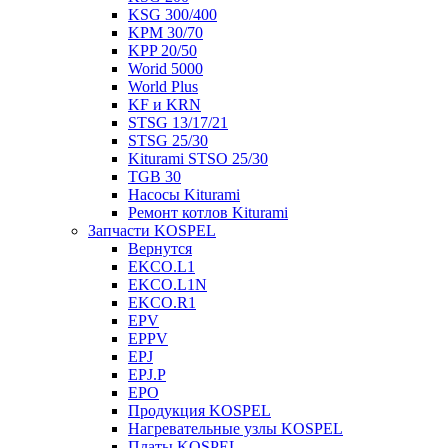
KSG 300/400
KPM 30/70
KPP 20/50
Worid 5000
World Plus
KF и KRN
STSG 13/17/21
STSG 25/30
Kiturami STSO 25/30
TGB 30
Насосы Kiturami
Ремонт котлов Kiturami
Запчасти KOSPEL
Вернутся
EKCO.L1
EKCO.L1N
EKCO.R1
EPV
EPPV
EPJ
EPJ.P
EPO
Продукция KOSPEL
Нагревательные узлы KOSPEL
Платы KOSPEL