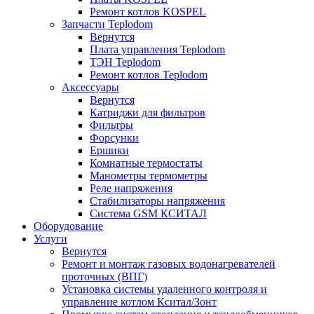
Ремонт котлов KOSPEL
Запчасти Teplodom
Вернутся
Плата управления Teplodom
ТЭН Teplodom
Ремонт котлов Teplodom
Аксессуары
Вернутся
Катриджи для фильтров
Фильтры
Форсунки
Ершики
Комнатные термостаты
Манометры термометры
Реле напряжения
Стабилизаторы напряжения
Система GSM КСИТАЛ
Оборудование
Услуги
Вернутся
Ремонт и монтаж газовых водонагревателей
проточных (ВПГ)
Установка системы удаленного контроля и
управление котлом Кситал/Зонт