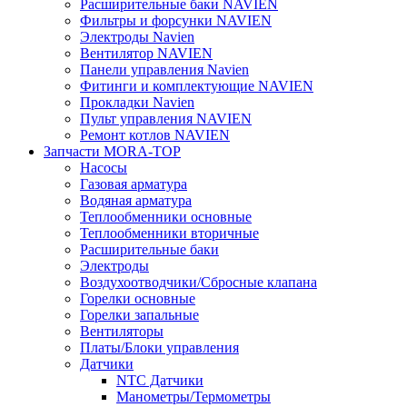
Расширительные баки NAVIEN
Фильтры и форсунки NAVIEN
Электроды Navien
Вентилятор NAVIEN
Панели управления Navien
Фитинги и комплектующие NAVIEN
Прокладки Navien
Пульт управления NAVIEN
Ремонт котлов NAVIEN
Запчасти MORA-TOP
Насосы
Газовая арматура
Водяная арматура
Теплообменники основные
Теплообменники вторичные
Расширительные баки
Электроды
Воздухоотводчики/Сбросные клапана
Горелки основные
Горелки запальные
Вентиляторы
Платы/Блоки управления
Датчики
NTC Датчики
Манометры/Термометры