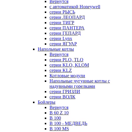
Вернутся
с автоматикой Honeywell
серии РЫСЬ
серии ЛЕОПАРД
серии ТИГР
серии ПАНТЕРА
серии ГЕПАРД
серии Lynx
серии ЯГУАР
Напольные котлы
Вернутся
серии PLO, TLO
серии KLO, KLOM
серии KLZ
Котловые модули
Напольные чугунные котлы с
надувными горелками
серии ГРИЗЛИ
серии ВОЛК
Бойлеры
Вернутся
B 60 Z 10
B 100
B 100 - МЕДВЕДЬ
B 100 MS