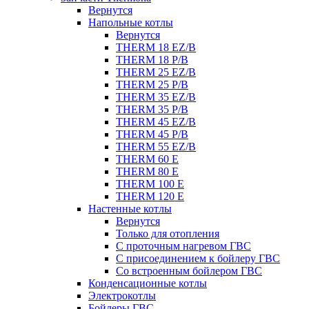
Вернутся
Напольные котлы
Вернутся
THERM 18 EZ/B
THERM 18 P/B
THERM 25 EZ/B
THERM 25 P/B
THERM 35 EZ/B
THERM 35 P/B
THERM 45 EZ/B
THERM 45 P/B
THERM 55 EZ/B
THERM 60 E
THERM 80 E
THERM 100 E
THERM 120 E
Настенные котлы
Вернутся
Только для отопления
С проточным нагревом ГВС
С присоединением к бойлеру ГВС
Со встроенным бойлером ГВС
Конденсационные котлы
Электрокотлы
Бойлеры ГВС