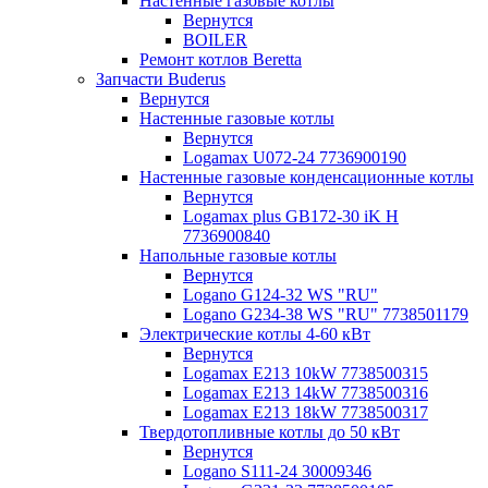
Настенные газовые котлы
Вернутся
BOILER
Ремонт котлов Beretta
Запчасти Buderus
Вернутся
Настенные газовые котлы
Вернутся
Logamax U072-24 7736900190
Настенные газовые конденсационные котлы
Вернутся
Logamax plus GB172-30 iK H
7736900840
Напольные газовые котлы
Вернутся
Logano G124-32 WS "RU"
Logano G234-38 WS "RU" 7738501179
Электрические котлы 4-60 кВт
Вернутся
Logamax E213 10kW 7738500315
Logamax E213 14kW 7738500316
Logamax E213 18kW 7738500317
Твердотопливные котлы до 50 кВт
Вернутся
Logano S111-24 30009346