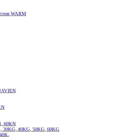
котлов WARM
 NAVIEN
EN
N, 60KN
, 30KG, 40KG, 50KG, 60KG
40K,