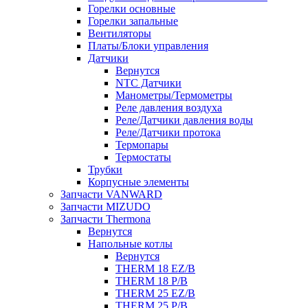
Горелки основные
Горелки запальные
Вентиляторы
Платы/Блоки управления
Датчики
Вернутся
NTC Датчики
Манометры/Термометры
Реле давления воздуха
Реле/Датчики давления воды
Реле/Датчики протока
Термопары
Термостаты
Трубки
Корпусные элементы
Запчасти VANWARD
Запчасти MIZUDO
Запчасти Thermona
Вернутся
Напольные котлы
Вернутся
THERM 18 EZ/B
THERM 18 P/B
THERM 25 EZ/B
THERM 25 P/B