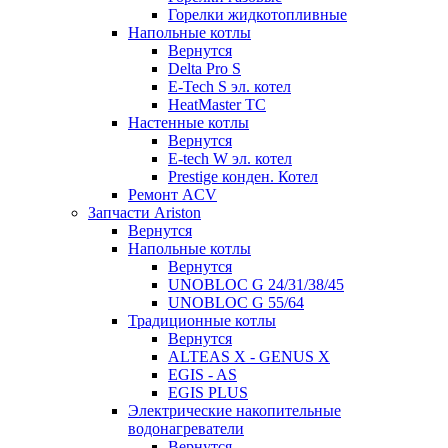
Горелки жидкотопливные
Напольные котлы
Вернутся
Delta Pro S
E-Tech S эл. котел
HeatMaster TC
Настенные котлы
Вернутся
E-tech W эл. котел
Prestige конден. Котел
Ремонт ACV
Запчасти Ariston
Вернутся
Напольные котлы
Вернутся
UNOBLOC G 24/31/38/45
UNOBLOC G 55/64
Традиционные котлы
Вернутся
ALTEAS X - GENUS X
EGIS - AS
EGIS PLUS
Электрические накопительные
водонагреватели
Вернутся