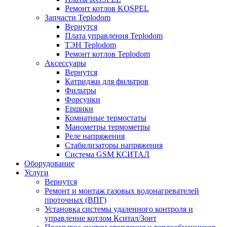
Ремонт котлов KOSPEL
Запчасти Teplodom
Вернутся
Плата управления Teplodom
ТЭН Teplodom
Ремонт котлов Teplodom
Аксессуары
Вернутся
Катриджи для фильтров
Фильтры
Форсунки
Ершики
Комнатные термостаты
Манометры термометры
Реле напряжения
Стабилизаторы напряжения
Система GSM КСИТАЛ
Оборудование
Услуги
Вернутся
Ремонт и монтаж газовых водонагревателей
проточных (ВПГ)
Установка системы удаленного контроля и
управление котлом Кситал/Зонт