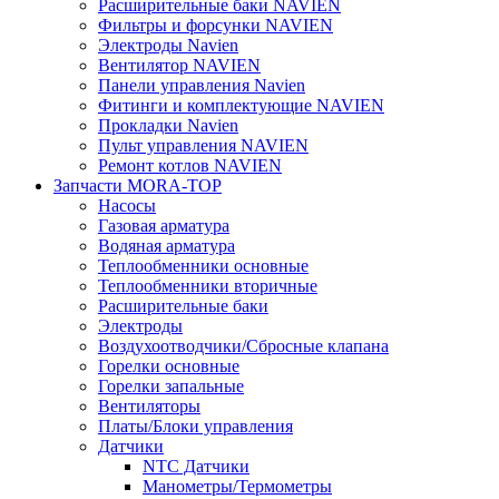
Расширительные баки NAVIEN
Фильтры и форсунки NAVIEN
Электроды Navien
Вентилятор NAVIEN
Панели управления Navien
Фитинги и комплектующие NAVIEN
Прокладки Navien
Пульт управления NAVIEN
Ремонт котлов NAVIEN
Запчасти MORA-TOP
Насосы
Газовая арматура
Водяная арматура
Теплообменники основные
Теплообменники вторичные
Расширительные баки
Электроды
Воздухоотводчики/Сбросные клапана
Горелки основные
Горелки запальные
Вентиляторы
Платы/Блоки управления
Датчики
NTC Датчики
Манометры/Термометры