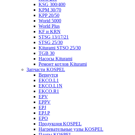
KSG 300/400
KPM 30/70
KPP 20/50
Worid 5000
World Plus
KF и KRN
STSG 13/17/21
STSG 25/30
Kiturami STSO 25/30
TGB 30
Насосы Kiturami
Ремонт котлов Kiturami
Запчасти KOSPEL
Вернутся
EKCO.L1
EKCO.L1N
EKCO.R1
EPV
EPPV
EPJ
EPJ.P
EPO
Продукция KOSPEL
Нагревательные узлы KOSPEL
Платы KOSPEL