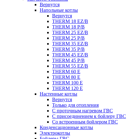
Вернутся
Напольные котлы
Вернутся
THERM 18 EZ/B
THERM 18 P/B
THERM 25 EZ/B
THERM 25 P/B
THERM 35 EZ/B
THERM 35 P/B
THERM 45 EZ/B
THERM 45 P/B
THERM 55 EZ/B
THERM 60 E
THERM 80 E
THERM 100 E
THERM 120 E
Настенные котлы
Вернутся
Только для отопления
С проточным нагревом ГВС
С присоединением к бойлеру ГВС
Со встроенным бойлером ГВС
Конденсационные котлы
Электрокотлы
Бойлеры ГВС