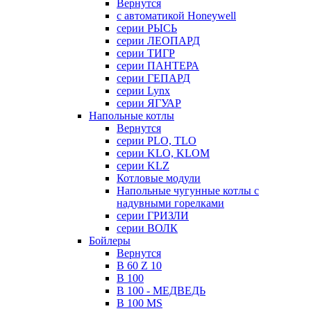
Вернутся
с автоматикой Honeywell
серии РЫСЬ
серии ЛЕОПАРД
серии ТИГР
серии ПАНТЕРА
серии ГЕПАРД
серии Lynx
серии ЯГУАР
Напольные котлы
Вернутся
серии PLO, TLO
серии KLO, KLOM
серии KLZ
Котловые модули
Напольные чугунные котлы с
надувными горелками
серии ГРИЗЛИ
серии ВОЛК
Бойлеры
Вернутся
B 60 Z 10
B 100
B 100 - МЕДВЕДЬ
B 100 MS