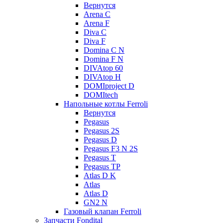
Вернутся
Arena C
Arena F
Diva C
Diva F
Domina C N
Domina F N
DIVAtop 60
DIVAtop H
DOMIproject D
DOMItech
Напольные котлы Ferroli
Вернутся
Pegasus
Pegasus 2S
Pegasus D
Pegasus F3 N 2S
Pegasus T
Pegasus TP
Atlas D K
Atlas
Atlas D
GN2 N
Газовый клапан Ferroli
Запчасти Fondital