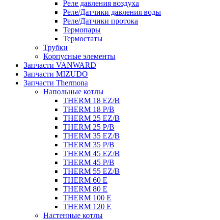
Реле давления воздуха
Реле/Датчики давления воды
Реле/Датчики протока
Термопары
Термостаты
Трубки
Корпусные элементы
Запчасти VANWARD
Запчасти MIZUDO
Запчасти Thermona
Напольные котлы
THERM 18 EZ/B
THERM 18 P/B
THERM 25 EZ/B
THERM 25 P/B
THERM 35 EZ/B
THERM 35 P/B
THERM 45 EZ/B
THERM 45 P/B
THERM 55 EZ/B
THERM 60 E
THERM 80 E
THERM 100 E
THERM 120 E
Настенные котлы