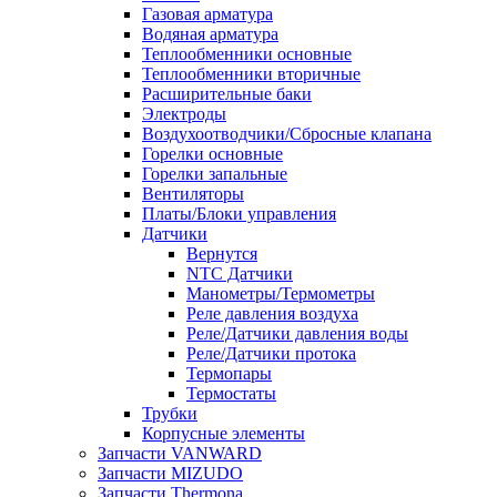
Газовая арматура
Водяная арматура
Теплообменники основные
Теплообменники вторичные
Расширительные баки
Электроды
Воздухоотводчики/Сбросные клапана
Горелки основные
Горелки запальные
Вентиляторы
Платы/Блоки управления
Датчики
Вернутся
NTC Датчики
Манометры/Термометры
Реле давления воздуха
Реле/Датчики давления воды
Реле/Датчики протока
Термопары
Термостаты
Трубки
Корпусные элементы
Запчасти VANWARD
Запчасти MIZUDO
Запчасти Thermona