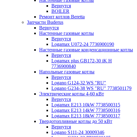
Настенные газовые котлы
Вернутся
BOILER
Ремонт котлов Beretta
Запчасти Buderus
Вернутся
Настенные газовые котлы
Вернутся
Logamax U072-24 7736900190
Настенные газовые конденсационные котлы
Вернутся
Logamax plus GB172-30 iK H
7736900840
Напольные газовые котлы
Вернутся
Logano G124-32 WS "RU"
Logano G234-38 WS "RU" 7738501179
Электрические котлы 4-60 кВт
Вернутся
Logamax E213 10kW 7738500315
Logamax E213 14kW 7738500316
Logamax E213 18kW 7738500317
Твердотопливные котлы до 50 кВт
Вернутся
Logano S111-24 30009346