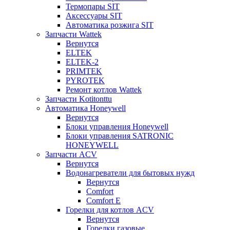
Термопары SIT
Аксессуары SIT
Автоматика розжига SIT
Запчасти Wattek
Вернутся
ELTEK
ELTEK-2
PRIMTEK
PYROTEK
Ремонт котлов Wattek
Запчасти Kotitonttu
Автоматика Honeywеll
Вернутся
Блоки управления Honeywell
Блоки управления SATRONIC
HONEYWELL
Запчасти ACV
Вернутся
Водонагреватели для бытовых нужд
Вернутся
Comfort
Comfort E
Горелки для котлов ACV
Вернутся
Горелки газовые