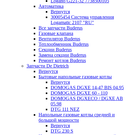
Logano G221-32 7738500105
Автоматика
Вернутся
30005454 Система управления
Logamatic 2107 "RU"
Все запчасти Buderus
Газовые клапана
Вентилятор Buderus
Теплообменник Buderus
Секции Buderus
Замена секции Buderus
Ремонт котлов Buderus
Запчасти De Dietrich
Вернутся
Бытовые напольные газовые котлы
Вернутся
DOMOGAS DGXE 14-47 BIS 04.95
DOMOGAS DGXE 60 - 110
DOMOGAS DGXECO / DGXE AB
05.98
DTG 111 NEZ
Напольные газовые котлы средней и
большой мощности
Вернутся
DTG 230 S