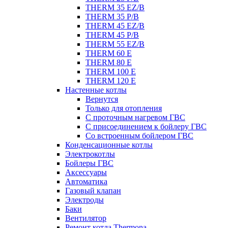
THERM 35 EZ/B
THERM 35 P/B
THERM 45 EZ/B
THERM 45 P/B
THERM 55 EZ/B
THERM 60 E
THERM 80 E
THERM 100 E
THERM 120 E
Настенные котлы
Вернутся
Только для отопления
С проточным нагревом ГВС
С присоединением к бойлеру ГВС
Со встроенным бойлером ГВС
Конденсационные котлы
Электрокотлы
Бойлеры ГВС
Аксессуары
Автоматика
Газовый клапан
Электроды
Баки
Вентилятор
Ремонт котла Thermona