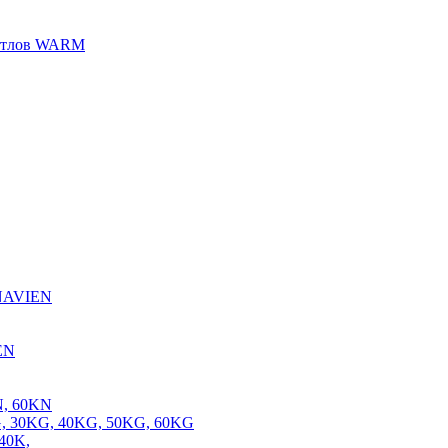
котлов WARM
 NAVIEN
EN
N, 60KN
, 30KG, 40KG, 50KG, 60KG
40K,