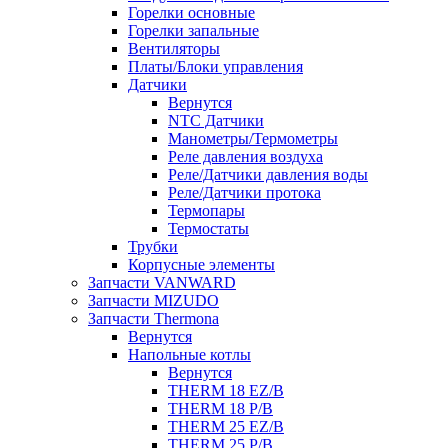
Горелки основные
Горелки запальные
Вентиляторы
Платы/Блоки управления
Датчики
Вернутся
NTC Датчики
Манометры/Термометры
Реле давления воздуха
Реле/Датчики давления воды
Реле/Датчики протока
Термопары
Термостаты
Трубки
Корпусные элементы
Запчасти VANWARD
Запчасти MIZUDO
Запчасти Thermona
Вернутся
Напольные котлы
Вернутся
THERM 18 EZ/B
THERM 18 P/B
THERM 25 EZ/B
THERM 25 P/B