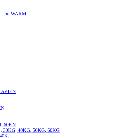
котлов WARM
 NAVIEN
EN
N, 60KN
, 30KG, 40KG, 50KG, 60KG
40K,