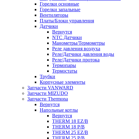
Горелки основные
Горелки запальные
Вентиляторы
Платы/Блоки управления
Датчики
Вернутся
NTC Датчики
Манометры/Термометры
Реле давления воздуха
Реле/Датчики давления воды
Реле/Датчики протока
Термопары
Термостаты
Трубки
Корпусные элементы
Запчасти VANWARD
Запчасти MIZUDO
Запчасти Thermona
Вернутся
Напольные котлы
Вернутся
THERM 18 EZ/B
THERM 18 P/B
THERM 25 EZ/B
THERM 25 P/B