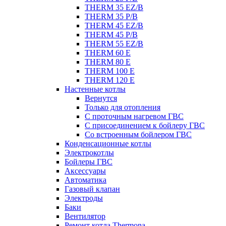
THERM 35 EZ/B
THERM 35 P/B
THERM 45 EZ/B
THERM 45 P/B
THERM 55 EZ/B
THERM 60 E
THERM 80 E
THERM 100 E
THERM 120 E
Настенные котлы
Вернутся
Только для отопления
С проточным нагревом ГВС
С присоединением к бойлеру ГВС
Со встроенным бойлером ГВС
Конденсационные котлы
Электрокотлы
Бойлеры ГВС
Аксессуары
Автоматика
Газовый клапан
Электроды
Баки
Вентилятор
Ремонт котла Thermona