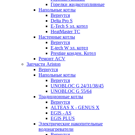
Горелки жидкотопливные
Напольные котлы
Вернутся
Delta Pro S
E-Tech S эл. котел
HeatMaster TC
Настенные котлы
Вернутся
E-tech W эл. котел
Prestige конден. Котел
Ремонт ACV
Запчасти Ariston
Вернутся
Напольные котлы
Вернутся
UNOBLOC G 24/31/38/45
UNOBLOC G 55/64
Традиционные котлы
Вернутся
ALTEAS X - GENUS X
EGIS - AS
EGIS PLUS
Электрические накопительные
водонагреватели
Вернутся