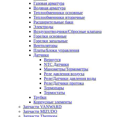
Газовая арматура
Водяная арматура
Теплообменники основные
Теплообменники вторичные
Расширительные баки
Электроды
Воздухоотводчики/Сбросные клапана
Горелки основные
Горелки запальные
Вентиляторы
Платы/Блоки управления
Датчики
Вернутся
NTC Датчики
Манометры/Термометры
Реле давления воздуха
Реле/Датчики давления воды
Реле/Датчики протока
Термопары
Термостаты
Трубки
Корпусные элементы
Запчасти VANWARD
Запчасти MIZUDO
Запчасти Thermona