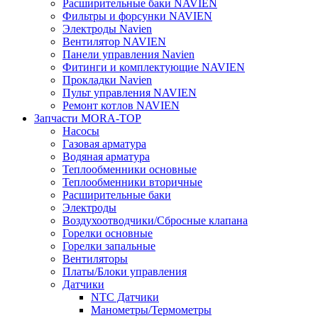
Расширительные баки NAVIEN
Фильтры и форсунки NAVIEN
Электроды Navien
Вентилятор NAVIEN
Панели управления Navien
Фитинги и комплектующие NAVIEN
Прокладки Navien
Пульт управления NAVIEN
Ремонт котлов NAVIEN
Запчасти MORA-TOP
Насосы
Газовая арматура
Водяная арматура
Теплообменники основные
Теплообменники вторичные
Расширительные баки
Электроды
Воздухоотводчики/Сбросные клапана
Горелки основные
Горелки запальные
Вентиляторы
Платы/Блоки управления
Датчики
NTC Датчики
Манометры/Термометры