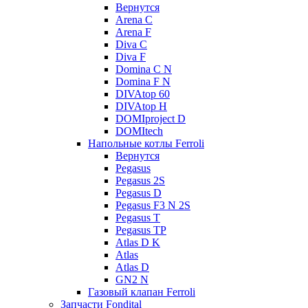
Вернутся
Arena C
Arena F
Diva C
Diva F
Domina C N
Domina F N
DIVAtop 60
DIVAtop H
DOMIproject D
DOMItech
Напольные котлы Ferroli
Вернутся
Pegasus
Pegasus 2S
Pegasus D
Pegasus F3 N 2S
Pegasus T
Pegasus TP
Atlas D K
Atlas
Atlas D
GN2 N
Газовый клапан Ferroli
Запчасти Fondital