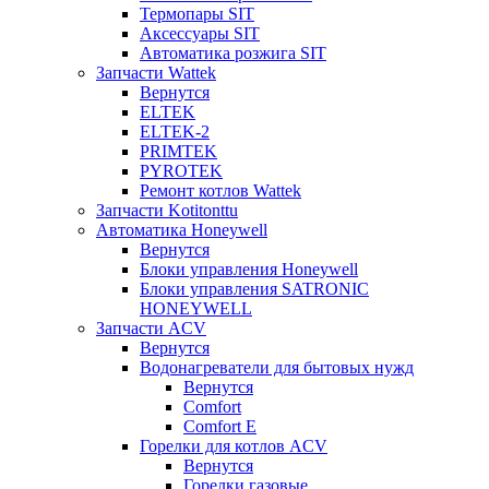
Термопары SIT
Аксессуары SIT
Автоматика розжига SIT
Запчасти Wattek
Вернутся
ELTEK
ELTEK-2
PRIMTEK
PYROTEK
Ремонт котлов Wattek
Запчасти Kotitonttu
Автоматика Honeywеll
Вернутся
Блоки управления Honeywell
Блоки управления SATRONIC
HONEYWELL
Запчасти ACV
Вернутся
Водонагреватели для бытовых нужд
Вернутся
Comfort
Comfort E
Горелки для котлов ACV
Вернутся
Горелки газовые