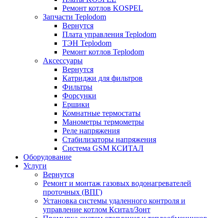
Ремонт котлов KOSPEL
Запчасти Teplodom
Вернутся
Плата управления Teplodom
ТЭН Teplodom
Ремонт котлов Teplodom
Аксессуары
Вернутся
Катриджи для фильтров
Фильтры
Форсунки
Ершики
Комнатные термостаты
Манометры термометры
Реле напряжения
Стабилизаторы напряжения
Система GSM КСИТАЛ
Оборудование
Услуги
Вернутся
Ремонт и монтаж газовых водонагревателей
проточных (ВПГ)
Установка системы удаленного контроля и
управление котлом Кситал/Зонт