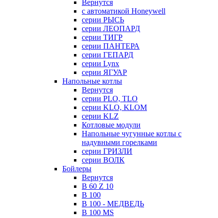
Вернутся
с автоматикой Honeywell
серии РЫСЬ
серии ЛЕОПАРД
серии ТИГР
серии ПАНТЕРА
серии ГЕПАРД
серии Lynx
серии ЯГУАР
Напольные котлы
Вернутся
серии PLO, TLO
серии KLO, KLOM
серии KLZ
Котловые модули
Напольные чугунные котлы с
надувными горелками
серии ГРИЗЛИ
серии ВОЛК
Бойлеры
Вернутся
B 60 Z 10
B 100
B 100 - МЕДВЕДЬ
B 100 MS