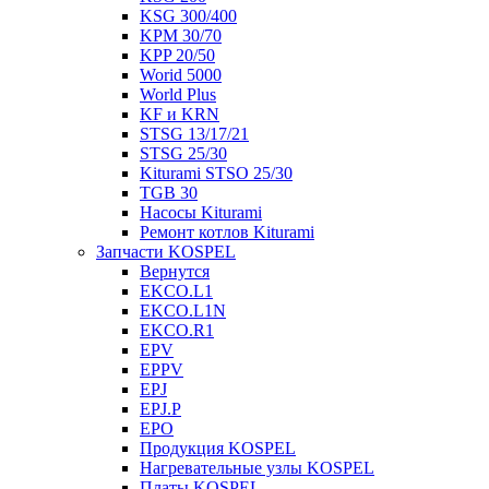
KSG 300/400
KPM 30/70
KPP 20/50
Worid 5000
World Plus
KF и KRN
STSG 13/17/21
STSG 25/30
Kiturami STSO 25/30
TGB 30
Насосы Kiturami
Ремонт котлов Kiturami
Запчасти KOSPEL
Вернутся
EKCO.L1
EKCO.L1N
EKCO.R1
EPV
EPPV
EPJ
EPJ.P
EPO
Продукция KOSPEL
Нагревательные узлы KOSPEL
Платы KOSPEL