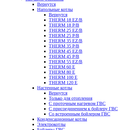
Вернутся
Напольные котлы
Вернутся
THERM 18 EZ/B
THERM 18 P/B
THERM 25 EZ/B
THERM 25 P/B
THERM 35 EZ/B
THERM 35 P/B
THERM 45 EZ/B
THERM 45 P/B
THERM 55 EZ/B
THERM 60 E
THERM 80 E
THERM 100 E
THERM 120 E
Настенные котлы
Вернутся
Только для отопления
С проточным нагревом ГВС
С присоединением к бойлеру ГВС
Со встроенным бойлером ГВС
Конденсационные котлы
Электрокотлы
Бойлеры ГВС