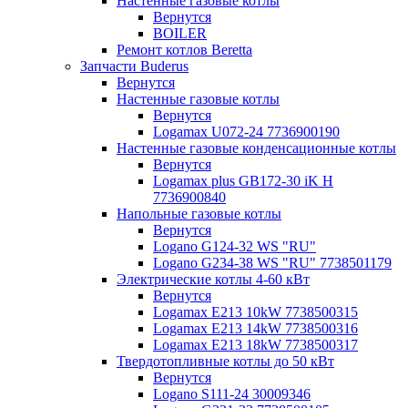
Настенные газовые котлы
Вернутся
BOILER
Ремонт котлов Beretta
Запчасти Buderus
Вернутся
Настенные газовые котлы
Вернутся
Logamax U072-24 7736900190
Настенные газовые конденсационные котлы
Вернутся
Logamax plus GB172-30 iK H
7736900840
Напольные газовые котлы
Вернутся
Logano G124-32 WS "RU"
Logano G234-38 WS "RU" 7738501179
Электрические котлы 4-60 кВт
Вернутся
Logamax E213 10kW 7738500315
Logamax E213 14kW 7738500316
Logamax E213 18kW 7738500317
Твердотопливные котлы до 50 кВт
Вернутся
Logano S111-24 30009346