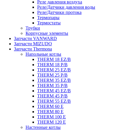
Реле давления воздуха
Реле/Датчики давления воды
Реле/Датчики протока
Термопары
Термостаты
Трубки
Корпусные элементы
Запчасти VANWARD
Запчасти MIZUDO
Запчасти Thermona
Напольные котлы
THERM 18 EZ/B
THERM 18 P/B
THERM 25 EZ/B
THERM 25 P/B
THERM 35 EZ/B
THERM 35 P/B
THERM 45 EZ/B
THERM 45 P/B
THERM 55 EZ/B
THERM 60 E
THERM 80 E
THERM 100 E
THERM 120 E
Настенные котлы