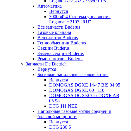
Logano G221-32 7738500105
Автоматика
Вернутся
30005454 Система управления
Logamatic 2107 "RU"
Все запчасти Buderus
Газовые клапана
Вентилятор Buderus
Теплообменник Buderus
Секции Buderus
Замена секции Buderus
Ремонт котлов Buderus
Запчасти De Dietrich
Вернутся
Бытовые напольные газовые котлы
Вернутся
DOMOGAS DGXE 14-47 BIS 04.95
DOMOGAS DGXE 60 - 110
DOMOGAS DGXECO / DGXE AB
05.98
DTG 111 NEZ
Напольные газовые котлы средней и
большой мощности
Вернутся
DTG 230 S