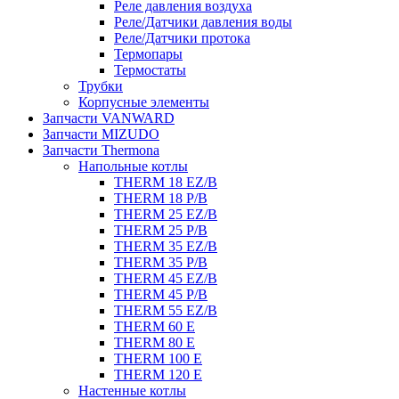
Реле давления воздуха
Реле/Датчики давления воды
Реле/Датчики протока
Термопары
Термостаты
Трубки
Корпусные элементы
Запчасти VANWARD
Запчасти MIZUDO
Запчасти Thermona
Напольные котлы
THERM 18 EZ/B
THERM 18 P/B
THERM 25 EZ/B
THERM 25 P/B
THERM 35 EZ/B
THERM 35 P/B
THERM 45 EZ/B
THERM 45 P/B
THERM 55 EZ/B
THERM 60 E
THERM 80 E
THERM 100 E
THERM 120 E
Настенные котлы