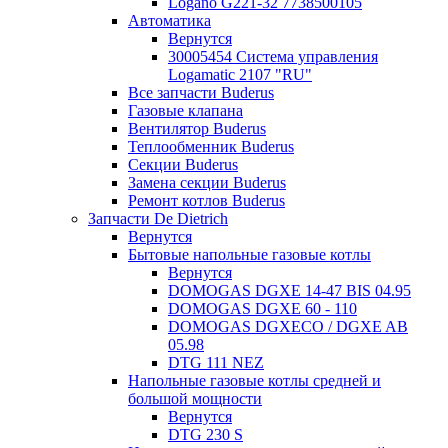
Logano G221-32 7738500105
Автоматика
Вернутся
30005454 Система управления
Logamatic 2107 "RU"
Все запчасти Buderus
Газовые клапана
Вентилятор Buderus
Теплообменник Buderus
Секции Buderus
Замена секции Buderus
Ремонт котлов Buderus
Запчасти De Dietrich
Вернутся
Бытовые напольные газовые котлы
Вернутся
DOMOGAS DGXE 14-47 BIS 04.95
DOMOGAS DGXE 60 - 110
DOMOGAS DGXECO / DGXE AB
05.98
DTG 111 NEZ
Напольные газовые котлы средней и
большой мощности
Вернутся
DTG 230 S