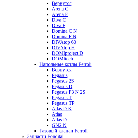
Вернутся
Arena C
Arena F
Diva C
Diva F
Domina C N
Domina F N
DIVAtop 60
DIVAtop H
DOMIproject D
DOMItech
Напольные котлы Ferroli
Вернутся
Pegasus
Pegasus 2S
Pegasus D
Pegasus F3 N 2S
Pegasus T
Pegasus TP
Atlas D K
Atlas
Atlas D
GN2 N
Газовый клапан Ferroli
Запчасти Fondital