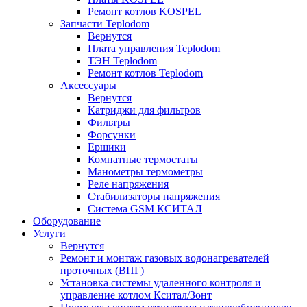
Ремонт котлов KOSPEL
Запчасти Teplodom
Вернутся
Плата управления Teplodom
ТЭН Teplodom
Ремонт котлов Teplodom
Аксессуары
Вернутся
Катриджи для фильтров
Фильтры
Форсунки
Ершики
Комнатные термостаты
Манометры термометры
Реле напряжения
Стабилизаторы напряжения
Система GSM КСИТАЛ
Оборудование
Услуги
Вернутся
Ремонт и монтаж газовых водонагревателей
проточных (ВПГ)
Установка системы удаленного контроля и
управление котлом Кситал/Зонт