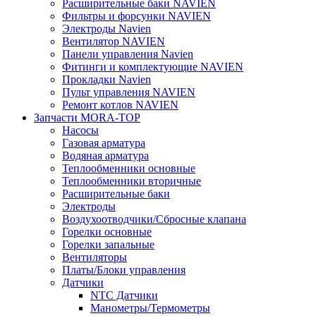
Расширительные баки NAVIEN
Фильтры и форсунки NAVIEN
Электроды Navien
Вентилятор NAVIEN
Панели управления Navien
Фитинги и комплектующие NAVIEN
Прокладки Navien
Пульт управления NAVIEN
Ремонт котлов NAVIEN
Запчасти MORA-TOP
Насосы
Газовая арматура
Водяная арматура
Теплообменники основные
Теплообменники вторичные
Расширительные баки
Электроды
Воздухоотводчики/Сбросные клапана
Горелки основные
Горелки запальные
Вентиляторы
Платы/Блоки управления
Датчики
NTC Датчики
Манометры/Термометры