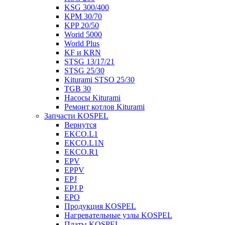
KSG 300/400
KPM 30/70
KPP 20/50
Worid 5000
World Plus
KF и KRN
STSG 13/17/21
STSG 25/30
Kiturami STSO 25/30
TGB 30
Насосы Kiturami
Ремонт котлов Kiturami
Запчасти KOSPEL
Вернутся
EKCO.L1
EKCO.L1N
EKCO.R1
EPV
EPPV
EPJ
EPJ.P
EPO
Продукция KOSPEL
Нагревательные узлы KOSPEL
Платы KOSPEL