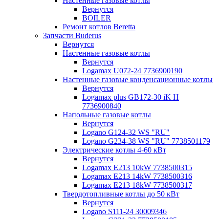
Настенные газовые котлы
Вернутся
BOILER
Ремонт котлов Beretta
Запчасти Buderus
Вернутся
Настенные газовые котлы
Вернутся
Logamax U072-24 7736900190
Настенные газовые конденсационные котлы
Вернутся
Logamax plus GB172-30 iK H
7736900840
Напольные газовые котлы
Вернутся
Logano G124-32 WS "RU"
Logano G234-38 WS "RU" 7738501179
Электрические котлы 4-60 кВт
Вернутся
Logamax E213 10kW 7738500315
Logamax E213 14kW 7738500316
Logamax E213 18kW 7738500317
Твердотопливные котлы до 50 кВт
Вернутся
Logano S111-24 30009346