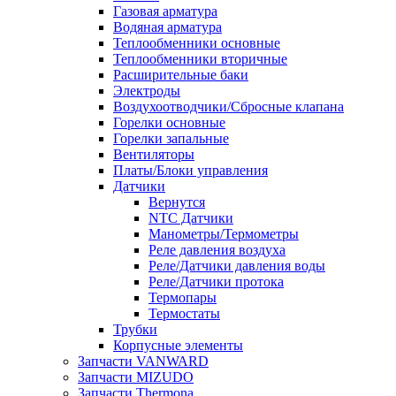
Газовая арматура
Водяная арматура
Теплообменники основные
Теплообменники вторичные
Расширительные баки
Электроды
Воздухоотводчики/Сбросные клапана
Горелки основные
Горелки запальные
Вентиляторы
Платы/Блоки управления
Датчики
Вернутся
NTC Датчики
Манометры/Термометры
Реле давления воздуха
Реле/Датчики давления воды
Реле/Датчики протока
Термопары
Термостаты
Трубки
Корпусные элементы
Запчасти VANWARD
Запчасти MIZUDO
Запчасти Thermona