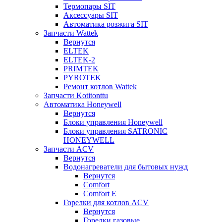
Термопары SIT
Аксессуары SIT
Автоматика розжига SIT
Запчасти Wattek
Вернутся
ELTEK
ELTEK-2
PRIMTEK
PYROTEK
Ремонт котлов Wattek
Запчасти Kotitonttu
Автоматика Honeywеll
Вернутся
Блоки управления Honeywell
Блоки управления SATRONIC
HONEYWELL
Запчасти ACV
Вернутся
Водонагреватели для бытовых нужд
Вернутся
Comfort
Comfort E
Горелки для котлов ACV
Вернутся
Горелки газовые