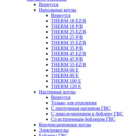
Вернутся
Напольные котлы
Вернутся
THERM 18 EZ/B
THERM 18 P/B
THERM 25 EZ/B
THERM 25 P/B
THERM 35 EZ/B
THERM 35 P/B
THERM 45 EZ/B
THERM 45 P/B
THERM 55 EZ/B
THERM 60 E
THERM 80 E
THERM 100 E
THERM 120 E
Настенные котлы
Вернутся
Только для отопления
С проточным нагревом ГВС
С присоединением к бойлеру ГВС
Со встроенным бойлером ГВС
Конденсационные котлы
Электрокотлы
Бойлеры ГВС