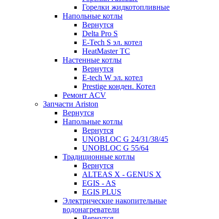
Горелки жидкотопливные
Напольные котлы
Вернутся
Delta Pro S
E-Tech S эл. котел
HeatMaster TC
Настенные котлы
Вернутся
E-tech W эл. котел
Prestige конден. Котел
Ремонт ACV
Запчасти Ariston
Вернутся
Напольные котлы
Вернутся
UNOBLOC G 24/31/38/45
UNOBLOC G 55/64
Традиционные котлы
Вернутся
ALTEAS X - GENUS X
EGIS - AS
EGIS PLUS
Электрические накопительные
водонагреватели
Вернутся