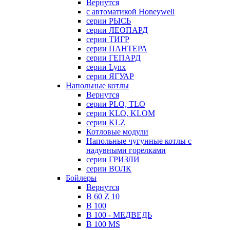
Вернутся
с автоматикой Honeywell
серии РЫСЬ
серии ЛЕОПАРД
серии ТИГР
серии ПАНТЕРА
серии ГЕПАРД
серии Lynx
серии ЯГУАР
Напольные котлы
Вернутся
серии PLO, TLO
серии KLO, KLOM
серии KLZ
Котловые модули
Напольные чугунные котлы с
надувными горелками
серии ГРИЗЛИ
серии ВОЛК
Бойлеры
Вернутся
B 60 Z 10
B 100
B 100 - МЕДВЕДЬ
B 100 MS