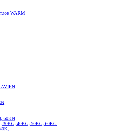
котлов WARM
 NAVIEN
EN
N, 60KN
, 30KG, 40KG, 50KG, 60KG
40K,