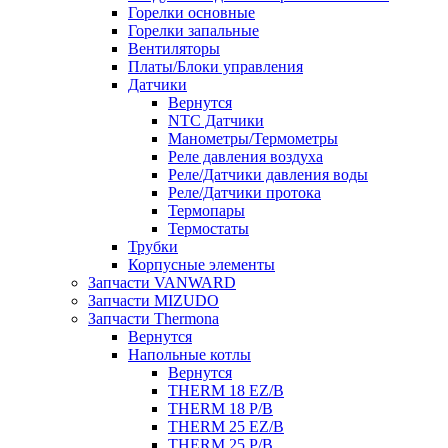
Горелки основные
Горелки запальные
Вентиляторы
Платы/Блоки управления
Датчики
Вернутся
NTC Датчики
Манометры/Термометры
Реле давления воздуха
Реле/Датчики давления воды
Реле/Датчики протока
Термопары
Термостаты
Трубки
Корпусные элементы
Запчасти VANWARD
Запчасти MIZUDO
Запчасти Thermona
Вернутся
Напольные котлы
Вернутся
THERM 18 EZ/B
THERM 18 P/B
THERM 25 EZ/B
THERM 25 P/B