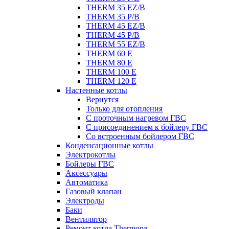
THERM 35 EZ/B
THERM 35 P/B
THERM 45 EZ/B
THERM 45 P/B
THERM 55 EZ/B
THERM 60 E
THERM 80 E
THERM 100 E
THERM 120 E
Настенные котлы
Вернутся
Только для отопления
С проточным нагревом ГВС
С присоединением к бойлеру ГВС
Со встроенным бойлером ГВС
Конденсационные котлы
Электрокотлы
Бойлеры ГВС
Аксессуары
Автоматика
Газовый клапан
Электроды
Баки
Вентилятор
Ремонт котла Thermona