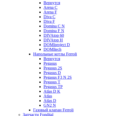
Вернутся
Arena C
Arena F
Diva C
Diva F
Domina C N
Domina F N
DIVAtop 60
DIVAtop H
DOMIproject D
DOMItech
Напольные котлы Ferroli
Вернутся
Pegasus
Pegasus 2S
Pegasus D
Pegasus F3 N 2S
Pegasus T
Pegasus TP
Atlas D K
Atlas
Atlas D
GN2 N
Газовый клапан Ferroli
Запчасти Fondital