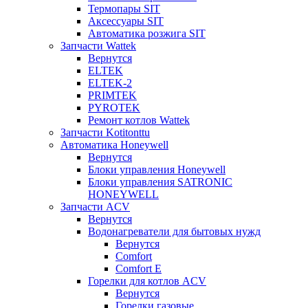
Термопары SIT
Аксессуары SIT
Автоматика розжига SIT
Запчасти Wattek
Вернутся
ELTEK
ELTEK-2
PRIMTEK
PYROTEK
Ремонт котлов Wattek
Запчасти Kotitonttu
Автоматика Honeywеll
Вернутся
Блоки управления Honeywell
Блоки управления SATRONIC
HONEYWELL
Запчасти ACV
Вернутся
Водонагреватели для бытовых нужд
Вернутся
Comfort
Comfort E
Горелки для котлов ACV
Вернутся
Горелки газовые