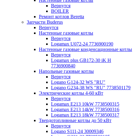
Настенные газовые котлы
Вернутся
BOILER
Ремонт котлов Beretta
Запчасти Buderus
Вернутся
Настенные газовые котлы
Вернутся
Logamax U072-24 7736900190
Настенные газовые конденсационные котлы
Вернутся
Logamax plus GB172-30 iK H
7736900840
Напольные газовые котлы
Вернутся
Logano G124-32 WS "RU"
Logano G234-38 WS "RU" 7738501179
Электрические котлы 4-60 кВт
Вернутся
Logamax E213 10kW 7738500315
Logamax E213 14kW 7738500316
Logamax E213 18kW 7738500317
Твердотопливные котлы до 50 кВт
Вернутся
Logano S111-24 30009346