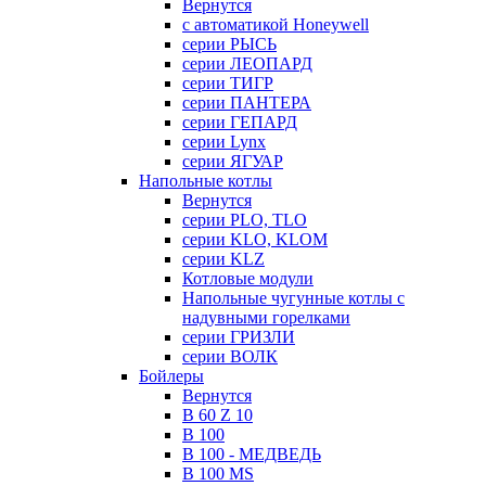
Вернутся
с автоматикой Honeywell
серии РЫСЬ
серии ЛЕОПАРД
серии ТИГР
серии ПАНТЕРА
серии ГЕПАРД
серии Lynx
серии ЯГУАР
Напольные котлы
Вернутся
серии PLO, TLO
серии KLO, KLOM
серии KLZ
Котловые модули
Напольные чугунные котлы с
надувными горелками
серии ГРИЗЛИ
серии ВОЛК
Бойлеры
Вернутся
B 60 Z 10
B 100
B 100 - МЕДВЕДЬ
B 100 MS