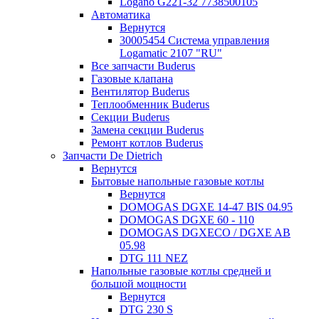
Logano G221-32 7738500105
Автоматика
Вернутся
30005454 Система управления
Logamatic 2107 "RU"
Все запчасти Buderus
Газовые клапана
Вентилятор Buderus
Теплообменник Buderus
Секции Buderus
Замена секции Buderus
Ремонт котлов Buderus
Запчасти De Dietrich
Вернутся
Бытовые напольные газовые котлы
Вернутся
DOMOGAS DGXE 14-47 BIS 04.95
DOMOGAS DGXE 60 - 110
DOMOGAS DGXECO / DGXE AB
05.98
DTG 111 NEZ
Напольные газовые котлы средней и
большой мощности
Вернутся
DTG 230 S