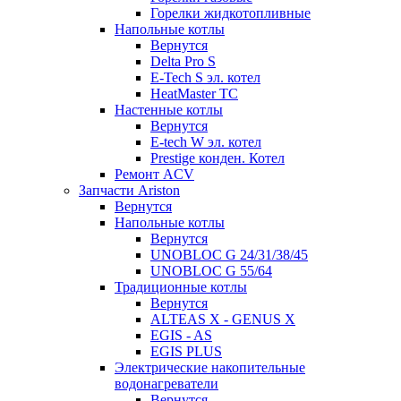
Горелки жидкотопливные
Напольные котлы
Вернутся
Delta Pro S
E-Tech S эл. котел
HeatMaster TC
Настенные котлы
Вернутся
E-tech W эл. котел
Prestige конден. Котел
Ремонт ACV
Запчасти Ariston
Вернутся
Напольные котлы
Вернутся
UNOBLOC G 24/31/38/45
UNOBLOC G 55/64
Традиционные котлы
Вернутся
ALTEAS X - GENUS X
EGIS - AS
EGIS PLUS
Электрические накопительные
водонагреватели
Вернутся