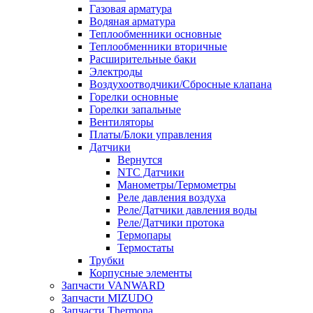
Газовая арматура
Водяная арматура
Теплообменники основные
Теплообменники вторичные
Расширительные баки
Электроды
Воздухоотводчики/Сбросные клапана
Горелки основные
Горелки запальные
Вентиляторы
Платы/Блоки управления
Датчики
Вернутся
NTC Датчики
Манометры/Термометры
Реле давления воздуха
Реле/Датчики давления воды
Реле/Датчики протока
Термопары
Термостаты
Трубки
Корпусные элементы
Запчасти VANWARD
Запчасти MIZUDO
Запчасти Thermona