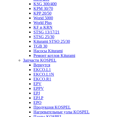
KSG 300/400
KPM 30/70
KPP 20/50
Worid 5000
World Plus
KF и KRN
STSG 13/17/21
STSG 25/30
Kiturami STSO 25/30
TGB 30
Насосы Kiturami
Ремонт котлов Kiturami
Запчасти KOSPEL
Вернутся
EKCO.L1
EKCO.L1N
EKCO.R1
EPV
EPPV
EPJ
EPJ.P
EPO
Продукция KOSPEL
Нагревательные узлы KOSPEL
Платы KOSPEL