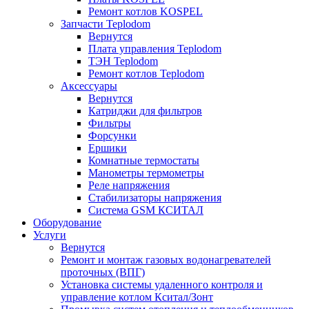
Ремонт котлов KOSPEL
Запчасти Teplodom
Вернутся
Плата управления Teplodom
ТЭН Teplodom
Ремонт котлов Teplodom
Аксессуары
Вернутся
Катриджи для фильтров
Фильтры
Форсунки
Ершики
Комнатные термостаты
Манометры термометры
Реле напряжения
Стабилизаторы напряжения
Система GSM КСИТАЛ
Оборудование
Услуги
Вернутся
Ремонт и монтаж газовых водонагревателей
проточных (ВПГ)
Установка системы удаленного контроля и
управление котлом Кситал/Зонт