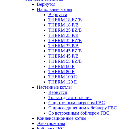
Вернутся
Напольные котлы
Вернутся
THERM 18 EZ/B
THERM 18 P/B
THERM 25 EZ/B
THERM 25 P/B
THERM 35 EZ/B
THERM 35 P/B
THERM 45 EZ/B
THERM 45 P/B
THERM 55 EZ/B
THERM 60 E
THERM 80 E
THERM 100 E
THERM 120 E
Настенные котлы
Вернутся
Только для отопления
С проточным нагревом ГВС
С присоединением к бойлеру ГВС
Со встроенным бойлером ГВС
Конденсационные котлы
Электрокотлы
Бойлеры ГВС