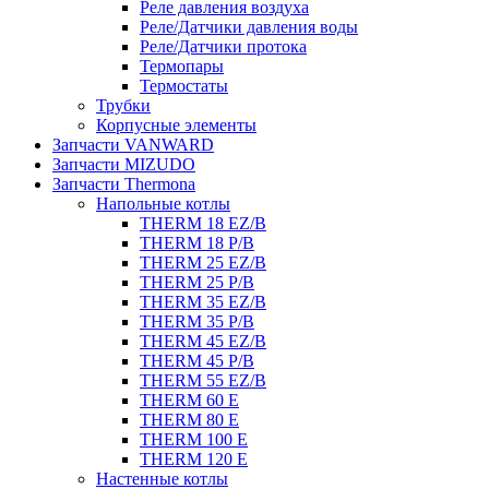
Реле давления воздуха
Реле/Датчики давления воды
Реле/Датчики протока
Термопары
Термостаты
Трубки
Корпусные элементы
Запчасти VANWARD
Запчасти MIZUDO
Запчасти Thermona
Напольные котлы
THERM 18 EZ/B
THERM 18 P/B
THERM 25 EZ/B
THERM 25 P/B
THERM 35 EZ/B
THERM 35 P/B
THERM 45 EZ/B
THERM 45 P/B
THERM 55 EZ/B
THERM 60 E
THERM 80 E
THERM 100 E
THERM 120 E
Настенные котлы