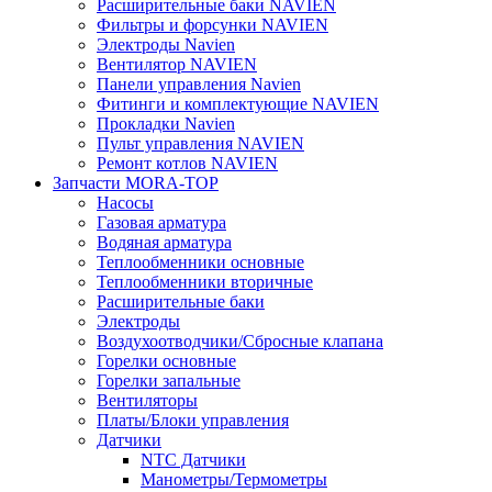
Расширительные баки NAVIEN
Фильтры и форсунки NAVIEN
Электроды Navien
Вентилятор NAVIEN
Панели управления Navien
Фитинги и комплектующие NAVIEN
Прокладки Navien
Пульт управления NAVIEN
Ремонт котлов NAVIEN
Запчасти MORA-TOP
Насосы
Газовая арматура
Водяная арматура
Теплообменники основные
Теплообменники вторичные
Расширительные баки
Электроды
Воздухоотводчики/Сбросные клапана
Горелки основные
Горелки запальные
Вентиляторы
Платы/Блоки управления
Датчики
NTC Датчики
Манометры/Термометры