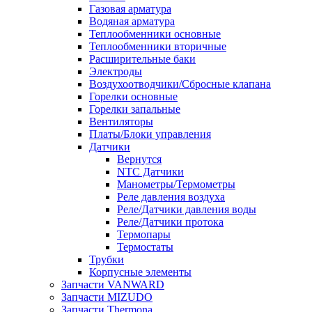
Газовая арматура
Водяная арматура
Теплообменники основные
Теплообменники вторичные
Расширительные баки
Электроды
Воздухоотводчики/Сбросные клапана
Горелки основные
Горелки запальные
Вентиляторы
Платы/Блоки управления
Датчики
Вернутся
NTC Датчики
Манометры/Термометры
Реле давления воздуха
Реле/Датчики давления воды
Реле/Датчики протока
Термопары
Термостаты
Трубки
Корпусные элементы
Запчасти VANWARD
Запчасти MIZUDO
Запчасти Thermona