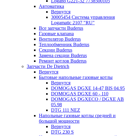
Logano G221-32 7738500105
Автоматика
Вернутся
30005454 Система управления
Logamatic 2107 "RU"
Все запчасти Buderus
Газовые клапана
Вентилятор Buderus
Теплообменник Buderus
Секции Buderus
Замена секции Buderus
Ремонт котлов Buderus
Запчасти De Dietrich
Вернутся
Бытовые напольные газовые котлы
Вернутся
DOMOGAS DGXE 14-47 BIS 04.95
DOMOGAS DGXE 60 - 110
DOMOGAS DGXECO / DGXE AB
05.98
DTG 111 NEZ
Напольные газовые котлы средней и
большой мощности
Вернутся
DTG 230 S