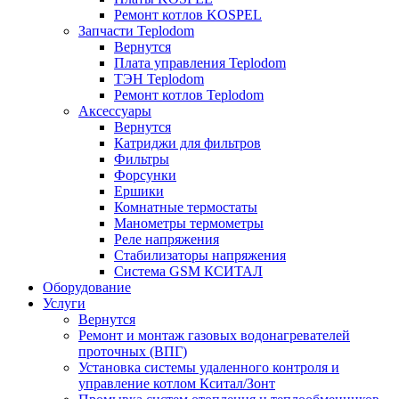
Ремонт котлов KOSPEL
Запчасти Teplodom
Вернутся
Плата управления Teplodom
ТЭН Teplodom
Ремонт котлов Teplodom
Аксессуары
Вернутся
Катриджи для фильтров
Фильтры
Форсунки
Ершики
Комнатные термостаты
Манометры термометры
Реле напряжения
Стабилизаторы напряжения
Система GSM КСИТАЛ
Оборудование
Услуги
Вернутся
Ремонт и монтаж газовых водонагревателей
проточных (ВПГ)
Установка системы удаленного контроля и
управление котлом Кситал/Зонт