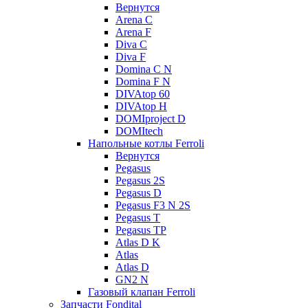
Вернутся
Arena C
Arena F
Diva C
Diva F
Domina C N
Domina F N
DIVAtop 60
DIVAtop H
DOMIproject D
DOMItech
Напольные котлы Ferroli
Вернутся
Pegasus
Pegasus 2S
Pegasus D
Pegasus F3 N 2S
Pegasus T
Pegasus TP
Atlas D K
Atlas
Atlas D
GN2 N
Газовый клапан Ferroli
Запчасти Fondital