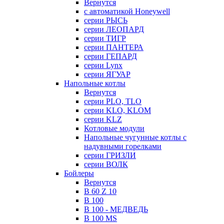
Вернутся
с автоматикой Honeywell
серии РЫСЬ
серии ЛЕОПАРД
серии ТИГР
серии ПАНТЕРА
серии ГЕПАРД
серии Lynx
серии ЯГУАР
Напольные котлы
Вернутся
серии PLO, TLO
серии KLO, KLOM
серии KLZ
Котловые модули
Напольные чугунные котлы с
надувными горелками
серии ГРИЗЛИ
серии ВОЛК
Бойлеры
Вернутся
B 60 Z 10
B 100
B 100 - МЕДВЕДЬ
B 100 MS