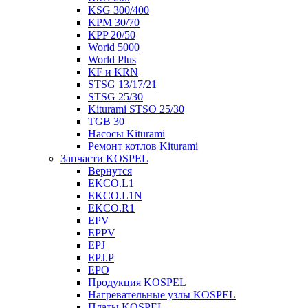
KSG 300/400
KPM 30/70
KPP 20/50
Worid 5000
World Plus
KF и KRN
STSG 13/17/21
STSG 25/30
Kiturami STSO 25/30
TGB 30
Насосы Kiturami
Ремонт котлов Kiturami
Запчасти KOSPEL
Вернутся
EKCO.L1
EKCO.L1N
EKCO.R1
EPV
EPPV
EPJ
EPJ.P
EPO
Продукция KOSPEL
Нагревательные узлы KOSPEL
Платы KOSPEL