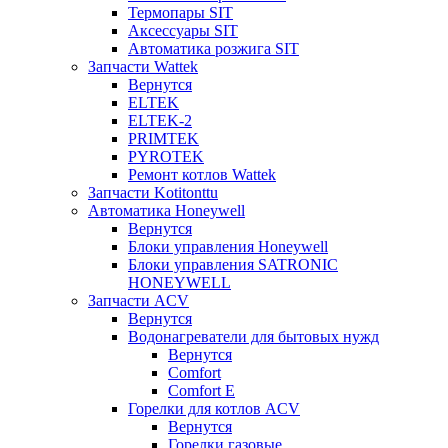
Термопары SIT
Аксессуары SIT
Автоматика розжига SIT
Запчасти Wattek
Вернутся
ELTEK
ELTEK-2
PRIMTEK
PYROTEK
Ремонт котлов Wattek
Запчасти Kotitonttu
Автоматика Honeywеll
Вернутся
Блоки управления Honeywell
Блоки управления SATRONIC
HONEYWELL
Запчасти ACV
Вернутся
Водонагреватели для бытовых нужд
Вернутся
Comfort
Comfort E
Горелки для котлов ACV
Вернутся
Горелки газовые