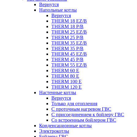
Вернутся
Напольные котлы
Вернутся
THERM 18 EZ/B
THERM 18 P/B
THERM 25 EZ/B
THERM 25 P/B
THERM 35 EZ/B
THERM 35 P/B
THERM 45 EZ/B
THERM 45 P/B
THERM 55 EZ/B
THERM 60 E
THERM 80 E
THERM 100 E
THERM 120 E
Настенные котлы
Вернутся
Только для отопления
С проточным нагревом ГВС
С присоединением к бойлеру ГВС
Со встроенным бойлером ГВС
Конденсационные котлы
Электрокотлы
Бойлеры ГВС