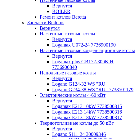
Настенные газовые котлы
Вернутся
BOILER
Ремонт котлов Beretta
Запчасти Buderus
Вернутся
Настенные газовые котлы
Вернутся
Logamax U072-24 7736900190
Настенные газовые конденсационные котлы
Вернутся
Logamax plus GB172-30 iK H
7736900840
Напольные газовые котлы
Вернутся
Logano G124-32 WS "RU"
Logano G234-38 WS "RU" 7738501179
Электрические котлы 4-60 кВт
Вернутся
Logamax E213 10kW 7738500315
Logamax E213 14kW 7738500316
Logamax E213 18kW 7738500317
Твердотопливные котлы до 50 кВт
Вернутся
Logano S111-24 30009346