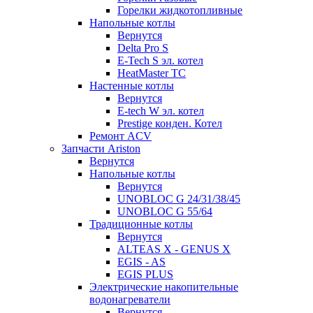
Горелки жидкотопливные
Напольные котлы
Вернутся
Delta Pro S
E-Tech S эл. котел
HeatMaster TC
Настенные котлы
Вернутся
E-tech W эл. котел
Prestige конден. Котел
Ремонт ACV
Запчасти Ariston
Вернутся
Напольные котлы
Вернутся
UNOBLOC G 24/31/38/45
UNOBLOC G 55/64
Традиционные котлы
Вернутся
ALTEAS X - GENUS X
EGIS - AS
EGIS PLUS
Электрические накопительные
водонагреватели
Вернутся