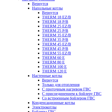
Вернутся
Напольные котлы
Вернутся
THERM 18 EZ/B
THERM 18 P/B
THERM 25 EZ/B
THERM 25 P/B
THERM 35 EZ/B
THERM 35 P/B
THERM 45 EZ/B
THERM 45 P/B
THERM 55 EZ/B
THERM 60 E
THERM 80 E
THERM 100 E
THERM 120 E
Настенные котлы
Вернутся
Только для отопления
С проточным нагревом ГВС
С присоединением к бойлеру ГВС
Со встроенным бойлером ГВС
Конденсационные котлы
Электрокотлы
Бойлеры ГВС