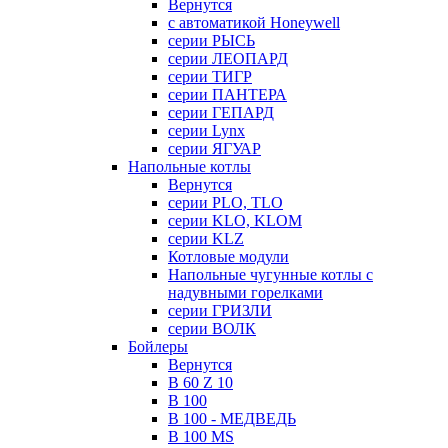
Вернутся
с автоматикой Honeywell
серии РЫСЬ
серии ЛЕОПАРД
серии ТИГР
серии ПАНТЕРА
серии ГЕПАРД
серии Lynx
серии ЯГУАР
Напольные котлы
Вернутся
серии PLO, TLO
серии KLO, KLOM
серии KLZ
Котловые модули
Напольные чугунные котлы с
надувными горелками
серии ГРИЗЛИ
серии ВОЛК
Бойлеры
Вернутся
B 60 Z 10
B 100
B 100 - МЕДВЕДЬ
B 100 MS