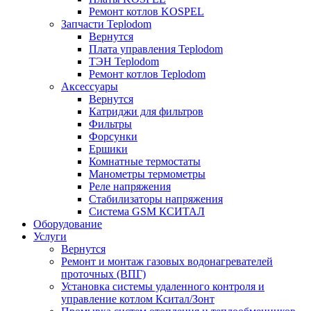
Ремонт котлов KOSPEL
Запчасти Teplodom
Вернутся
Плата управления Teplodom
ТЭН Teplodom
Ремонт котлов Teplodom
Аксессуары
Вернутся
Катриджи для фильтров
Фильтры
Форсунки
Ершики
Комнатные термостаты
Манометры термометры
Реле напряжения
Стабилизаторы напряжения
Система GSM КСИТАЛ
Оборудование
Услуги
Вернутся
Ремонт и монтаж газовых водонагревателей
проточных (ВПГ)
Установка системы удаленного контроля и
управление котлом Кситал/Зонт