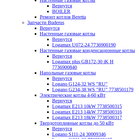
Настенные газовые котлы
Вернутся
BOILER
Ремонт котлов Beretta
Запчасти Buderus
Вернутся
Настенные газовые котлы
Вернутся
Logamax U072-24 7736900190
Настенные газовые конденсационные котлы
Вернутся
Logamax plus GB172-30 iK H
7736900840
Напольные газовые котлы
Вернутся
Logano G124-32 WS "RU"
Logano G234-38 WS "RU" 7738501179
Электрические котлы 4-60 кВт
Вернутся
Logamax E213 10kW 7738500315
Logamax E213 14kW 7738500316
Logamax E213 18kW 7738500317
Твердотопливные котлы до 50 кВт
Вернутся
Logano S111-24 30009346