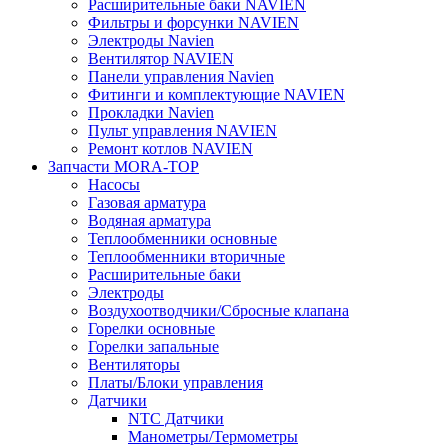
Расширительные баки NAVIEN
Фильтры и форсунки NAVIEN
Электроды Navien
Вентилятор NAVIEN
Панели управления Navien
Фитинги и комплектующие NAVIEN
Прокладки Navien
Пульт управления NAVIEN
Ремонт котлов NAVIEN
Запчасти MORA-TOP
Насосы
Газовая арматура
Водяная арматура
Теплообменники основные
Теплообменники вторичные
Расширительные баки
Электроды
Воздухоотводчики/Сбросные клапана
Горелки основные
Горелки запальные
Вентиляторы
Платы/Блоки управления
Датчики
NTC Датчики
Манометры/Термометры