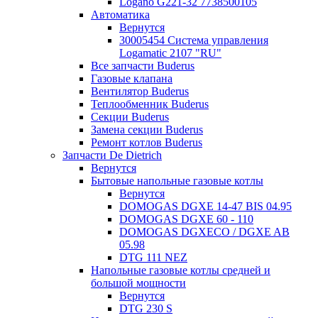
Logano G221-32 7738500105
Автоматика
Вернутся
30005454 Система управления
Logamatic 2107 "RU"
Все запчасти Buderus
Газовые клапана
Вентилятор Buderus
Теплообменник Buderus
Секции Buderus
Замена секции Buderus
Ремонт котлов Buderus
Запчасти De Dietrich
Вернутся
Бытовые напольные газовые котлы
Вернутся
DOMOGAS DGXE 14-47 BIS 04.95
DOMOGAS DGXE 60 - 110
DOMOGAS DGXECO / DGXE AB
05.98
DTG 111 NEZ
Напольные газовые котлы средней и
большой мощности
Вернутся
DTG 230 S