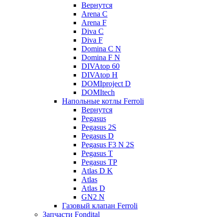
Вернутся
Arena C
Arena F
Diva C
Diva F
Domina C N
Domina F N
DIVAtop 60
DIVAtop H
DOMIproject D
DOMItech
Напольные котлы Ferroli
Вернутся
Pegasus
Pegasus 2S
Pegasus D
Pegasus F3 N 2S
Pegasus T
Pegasus TP
Atlas D K
Atlas
Atlas D
GN2 N
Газовый клапан Ferroli
Запчасти Fondital