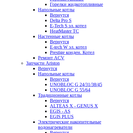
Горелки жидкотопливные
Напольные котлы
Вернутся
Delta Pro S
E-Tech S эл. котел
HeatMaster TC
Настенные котлы
Вернутся
E-tech W эл. котел
Prestige конден. Котел
Ремонт ACV
Запчасти Ariston
Вернутся
Напольные котлы
Вернутся
UNOBLOC G 24/31/38/45
UNOBLOC G 55/64
Традиционные котлы
Вернутся
ALTEAS X - GENUS X
EGIS - AS
EGIS PLUS
Электрические накопительные
водонагреватели
Вернутся