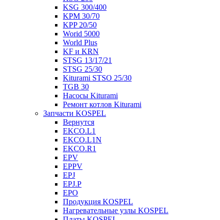
KSG 300/400
KPM 30/70
KPP 20/50
Worid 5000
World Plus
KF и KRN
STSG 13/17/21
STSG 25/30
Kiturami STSO 25/30
TGB 30
Насосы Kiturami
Ремонт котлов Kiturami
Запчасти KOSPEL
Вернутся
EKCO.L1
EKCO.L1N
EKCO.R1
EPV
EPPV
EPJ
EPJ.P
EPO
Продукция KOSPEL
Нагревательные узлы KOSPEL
Платы KOSPEL