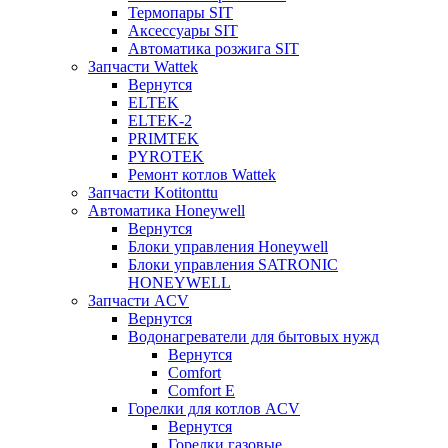
Термопары SIT
Аксессуары SIT
Автоматика розжига SIT
Запчасти Wattek
Вернутся
ELTEK
ELTEK-2
PRIMTEK
PYROTEK
Ремонт котлов Wattek
Запчасти Kotitonttu
Автоматика Honeywеll
Вернутся
Блоки управления Honeywell
Блоки управления SATRONIC
HONEYWELL
Запчасти ACV
Вернутся
Водонагреватели для бытовых нужд
Вернутся
Comfort
Comfort E
Горелки для котлов ACV
Вернутся
Горелки газовые