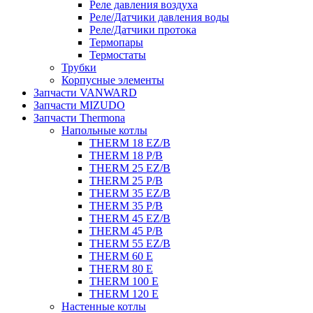
Реле давления воздуха
Реле/Датчики давления воды
Реле/Датчики протока
Термопары
Термостаты
Трубки
Корпусные элементы
Запчасти VANWARD
Запчасти MIZUDO
Запчасти Thermona
Напольные котлы
THERM 18 EZ/B
THERM 18 P/B
THERM 25 EZ/B
THERM 25 P/B
THERM 35 EZ/B
THERM 35 P/B
THERM 45 EZ/B
THERM 45 P/B
THERM 55 EZ/B
THERM 60 E
THERM 80 E
THERM 100 E
THERM 120 E
Настенные котлы