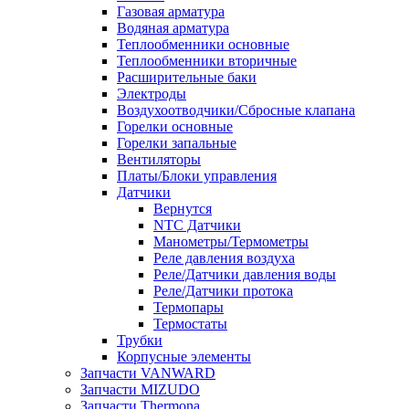
Газовая арматура
Водяная арматура
Теплообменники основные
Теплообменники вторичные
Расширительные баки
Электроды
Воздухоотводчики/Сбросные клапана
Горелки основные
Горелки запальные
Вентиляторы
Платы/Блоки управления
Датчики
Вернутся
NTC Датчики
Манометры/Термометры
Реле давления воздуха
Реле/Датчики давления воды
Реле/Датчики протока
Термопары
Термостаты
Трубки
Корпусные элементы
Запчасти VANWARD
Запчасти MIZUDO
Запчасти Thermona