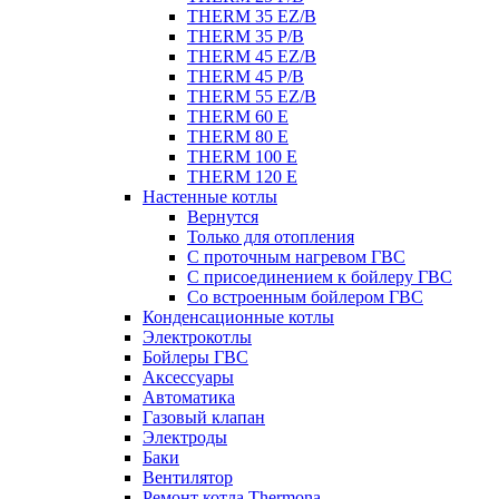
THERM 35 EZ/B
THERM 35 P/B
THERM 45 EZ/B
THERM 45 P/B
THERM 55 EZ/B
THERM 60 E
THERM 80 E
THERM 100 E
THERM 120 E
Настенные котлы
Вернутся
Только для отопления
С проточным нагревом ГВС
С присоединением к бойлеру ГВС
Со встроенным бойлером ГВС
Конденсационные котлы
Электрокотлы
Бойлеры ГВС
Аксессуары
Автоматика
Газовый клапан
Электроды
Баки
Вентилятор
Ремонт котла Thermona