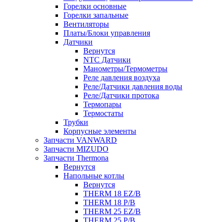
Горелки основные
Горелки запальные
Вентиляторы
Платы/Блоки управления
Датчики
Вернутся
NTC Датчики
Манометры/Термометры
Реле давления воздуха
Реле/Датчики давления воды
Реле/Датчики протока
Термопары
Термостаты
Трубки
Корпусные элементы
Запчасти VANWARD
Запчасти MIZUDO
Запчасти Thermona
Вернутся
Напольные котлы
Вернутся
THERM 18 EZ/B
THERM 18 P/B
THERM 25 EZ/B
THERM 25 P/B