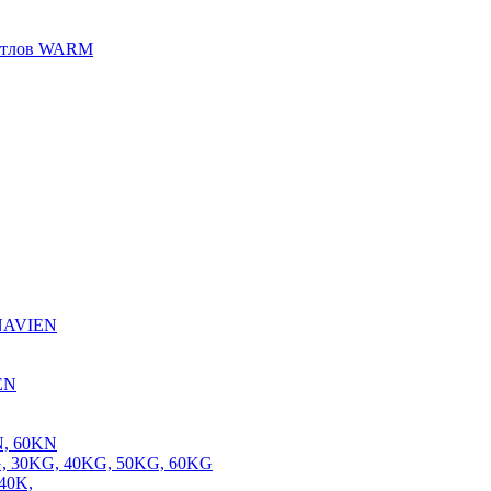
котлов WARM
 NAVIEN
EN
N, 60KN
, 30KG, 40KG, 50KG, 60KG
40K,