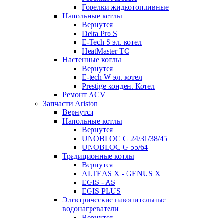
Горелки жидкотопливные
Напольные котлы
Вернутся
Delta Pro S
E-Tech S эл. котел
HeatMaster TC
Настенные котлы
Вернутся
E-tech W эл. котел
Prestige конден. Котел
Ремонт ACV
Запчасти Ariston
Вернутся
Напольные котлы
Вернутся
UNOBLOC G 24/31/38/45
UNOBLOC G 55/64
Традиционные котлы
Вернутся
ALTEAS X - GENUS X
EGIS - AS
EGIS PLUS
Электрические накопительные
водонагреватели
Вернутся