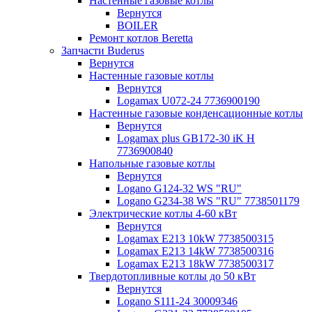
Настенные газовые котлы
Вернутся
BOILER
Ремонт котлов Beretta
Запчасти Buderus
Вернутся
Настенные газовые котлы
Вернутся
Logamax U072-24 7736900190
Настенные газовые конденсационные котлы
Вернутся
Logamax plus GB172-30 iK H
7736900840
Напольные газовые котлы
Вернутся
Logano G124-32 WS "RU"
Logano G234-38 WS "RU" 7738501179
Электрические котлы 4-60 кВт
Вернутся
Logamax E213 10kW 7738500315
Logamax E213 14kW 7738500316
Logamax E213 18kW 7738500317
Твердотопливные котлы до 50 кВт
Вернутся
Logano S111-24 30009346