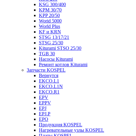
KSG 300/400
KPM 30/70
KPP 20/50
Worid 5000
World Plus
KF и KRN
STSG 13/17/21
STSG 25/30
Kiturami STSO 25/30
TGB 30
Насосы Kiturami
Ремонт котлов Kiturami
Запчасти KOSPEL
Вернутся
EKCO.L1
EKCO.L1N
EKCO.R1
EPV
EPPV
EPJ
EPJ.P
EPO
Продукция KOSPEL
Нагревательные узлы KOSPEL
Платы KOSPEL