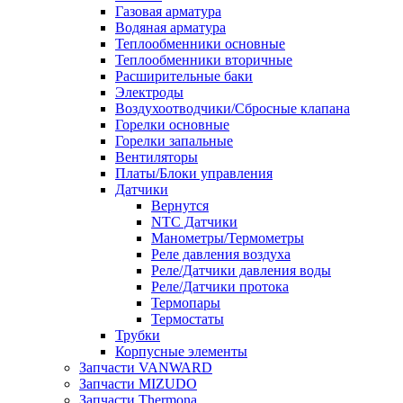
Газовая арматура
Водяная арматура
Теплообменники основные
Теплообменники вторичные
Расширительные баки
Электроды
Воздухоотводчики/Сбросные клапана
Горелки основные
Горелки запальные
Вентиляторы
Платы/Блоки управления
Датчики
Вернутся
NTC Датчики
Манометры/Термометры
Реле давления воздуха
Реле/Датчики давления воды
Реле/Датчики протока
Термопары
Термостаты
Трубки
Корпусные элементы
Запчасти VANWARD
Запчасти MIZUDO
Запчасти Thermona