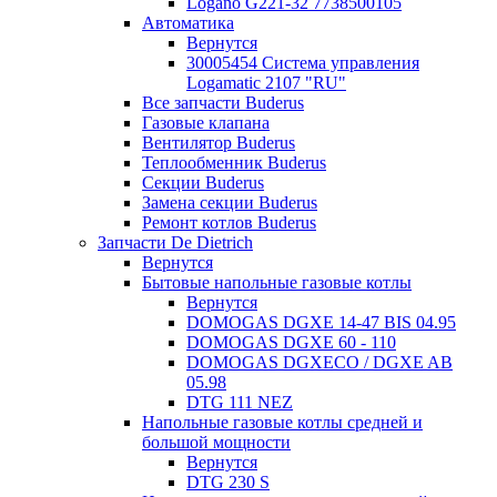
Logano G221-32 7738500105
Автоматика
Вернутся
30005454 Система управления
Logamatic 2107 "RU"
Все запчасти Buderus
Газовые клапана
Вентилятор Buderus
Теплообменник Buderus
Секции Buderus
Замена секции Buderus
Ремонт котлов Buderus
Запчасти De Dietrich
Вернутся
Бытовые напольные газовые котлы
Вернутся
DOMOGAS DGXE 14-47 BIS 04.95
DOMOGAS DGXE 60 - 110
DOMOGAS DGXECO / DGXE AB
05.98
DTG 111 NEZ
Напольные газовые котлы средней и
большой мощности
Вернутся
DTG 230 S