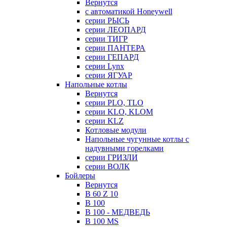
Вернутся
с автоматикой Honeywell
серии РЫСЬ
серии ЛЕОПАРД
серии ТИГР
серии ПАНТЕРА
серии ГЕПАРД
серии Lynx
серии ЯГУАР
Напольные котлы
Вернутся
серии PLO, TLO
серии KLO, KLOM
серии KLZ
Котловые модули
Напольные чугунные котлы с
надувными горелками
серии ГРИЗЛИ
серии ВОЛК
Бойлеры
Вернутся
B 60 Z 10
B 100
B 100 - МЕДВЕДЬ
B 100 MS