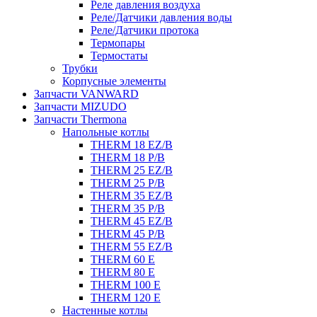
Реле давления воздуха
Реле/Датчики давления воды
Реле/Датчики протока
Термопары
Термостаты
Трубки
Корпусные элементы
Запчасти VANWARD
Запчасти MIZUDO
Запчасти Thermona
Напольные котлы
THERM 18 EZ/B
THERM 18 P/B
THERM 25 EZ/B
THERM 25 P/B
THERM 35 EZ/B
THERM 35 P/B
THERM 45 EZ/B
THERM 45 P/B
THERM 55 EZ/B
THERM 60 E
THERM 80 E
THERM 100 E
THERM 120 E
Настенные котлы