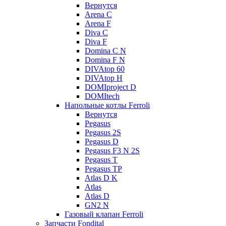
Вернутся
Arena C
Arena F
Diva C
Diva F
Domina C N
Domina F N
DIVAtop 60
DIVAtop H
DOMIproject D
DOMItech
Напольные котлы Ferroli
Вернутся
Pegasus
Pegasus 2S
Pegasus D
Pegasus F3 N 2S
Pegasus T
Pegasus TP
Atlas D K
Atlas
Atlas D
GN2 N
Газовый клапан Ferroli
Запчасти Fondital