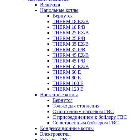
Вернутся
Напольные котлы
Вернутся
THERM 18 EZ/B
THERM 18 P/B
THERM 25 EZ/B
THERM 25 P/B
THERM 35 EZ/B
THERM 35 P/B
THERM 45 EZ/B
THERM 45 P/B
THERM 55 EZ/B
THERM 60 E
THERM 80 E
THERM 100 E
THERM 120 E
Настенные котлы
Вернутся
Только для отопления
С проточным нагревом ГВС
С присоединением к бойлеру ГВС
Со встроенным бойлером ГВС
Конденсационные котлы
Электрокотлы
Бойлеры ГВС