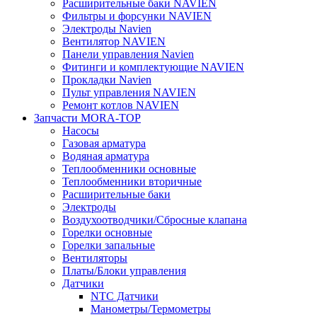
Расширительные баки NAVIEN
Фильтры и форсунки NAVIEN
Электроды Navien
Вентилятор NAVIEN
Панели управления Navien
Фитинги и комплектующие NAVIEN
Прокладки Navien
Пульт управления NAVIEN
Ремонт котлов NAVIEN
Запчасти MORA-TOP
Насосы
Газовая арматура
Водяная арматура
Теплообменники основные
Теплообменники вторичные
Расширительные баки
Электроды
Воздухоотводчики/Сбросные клапана
Горелки основные
Горелки запальные
Вентиляторы
Платы/Блоки управления
Датчики
NTC Датчики
Манометры/Термометры