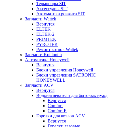
Термопары SIT
Аксессуары SIT
Автоматика розжига SIT
Запчасти Wattek
Вернутся
ELTEK
ELTEK-2
PRIMTEK
PYROTEK
Ремонт котлов Wattek
Запчасти Kotitonttu
Автоматика Honeywеll
Вернутся
Блоки управления Honeywell
Блоки управления SATRONIC
HONEYWELL
Запчасти ACV
Вернутся
Водонагреватели для бытовых нужд
Вернутся
Comfort
Comfort E
Горелки для котлов ACV
Вернутся
Горелки газовые