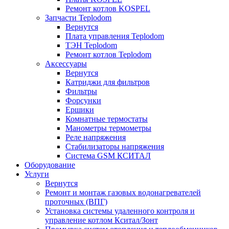
Ремонт котлов KOSPEL
Запчасти Teplodom
Вернутся
Плата управления Teplodom
ТЭН Teplodom
Ремонт котлов Teplodom
Аксессуары
Вернутся
Катриджи для фильтров
Фильтры
Форсунки
Ершики
Комнатные термостаты
Манометры термометры
Реле напряжения
Стабилизаторы напряжения
Система GSM КСИТАЛ
Оборудование
Услуги
Вернутся
Ремонт и монтаж газовых водонагревателей
проточных (ВПГ)
Установка системы удаленного контроля и
управление котлом Кситал/Зонт