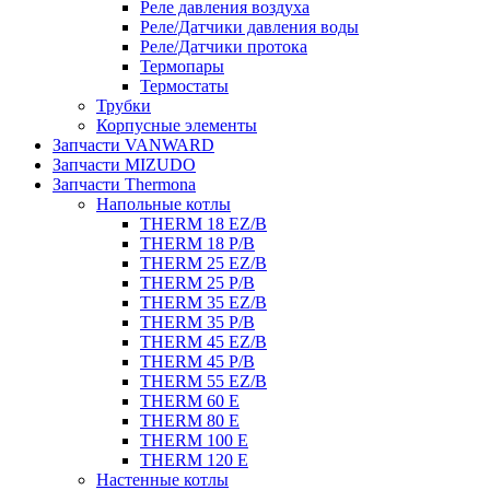
Реле давления воздуха
Реле/Датчики давления воды
Реле/Датчики протока
Термопары
Термостаты
Трубки
Корпусные элементы
Запчасти VANWARD
Запчасти MIZUDO
Запчасти Thermona
Напольные котлы
THERM 18 EZ/B
THERM 18 P/B
THERM 25 EZ/B
THERM 25 P/B
THERM 35 EZ/B
THERM 35 P/B
THERM 45 EZ/B
THERM 45 P/B
THERM 55 EZ/B
THERM 60 E
THERM 80 E
THERM 100 E
THERM 120 E
Настенные котлы