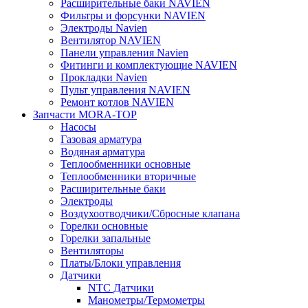
Расширительные баки NAVIEN
Фильтры и форсунки NAVIEN
Электроды Navien
Вентилятор NAVIEN
Панели управления Navien
Фитинги и комплектующие NAVIEN
Прокладки Navien
Пульт управления NAVIEN
Ремонт котлов NAVIEN
Запчасти MORA-TOP
Насосы
Газовая арматура
Водяная арматура
Теплообменники основные
Теплообменники вторичные
Расширительные баки
Электроды
Воздухоотводчики/Сбросные клапана
Горелки основные
Горелки запальные
Вентиляторы
Платы/Блоки управления
Датчики
NTC Датчики
Манометры/Термометры