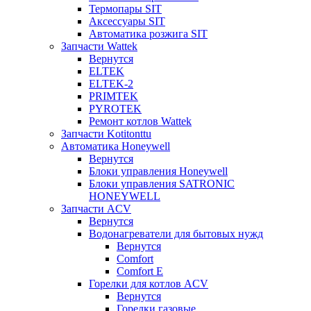
Термопары SIT
Аксессуары SIT
Автоматика розжига SIT
Запчасти Wattek
Вернутся
ELTEK
ELTEK-2
PRIMTEK
PYROTEK
Ремонт котлов Wattek
Запчасти Kotitonttu
Автоматика Honeywеll
Вернутся
Блоки управления Honeywell
Блоки управления SATRONIC
HONEYWELL
Запчасти ACV
Вернутся
Водонагреватели для бытовых нужд
Вернутся
Comfort
Comfort E
Горелки для котлов ACV
Вернутся
Горелки газовые