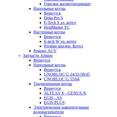
Горелки жидкотопливные
Напольные котлы
Вернутся
Delta Pro S
E-Tech S эл. котел
HeatMaster TC
Настенные котлы
Вернутся
E-tech W эл. котел
Prestige конден. Котел
Ремонт ACV
Запчасти Ariston
Вернутся
Напольные котлы
Вернутся
UNOBLOC G 24/31/38/45
UNOBLOC G 55/64
Традиционные котлы
Вернутся
ALTEAS X - GENUS X
EGIS - AS
EGIS PLUS
Электрические накопительные
водонагреватели
Вернутся