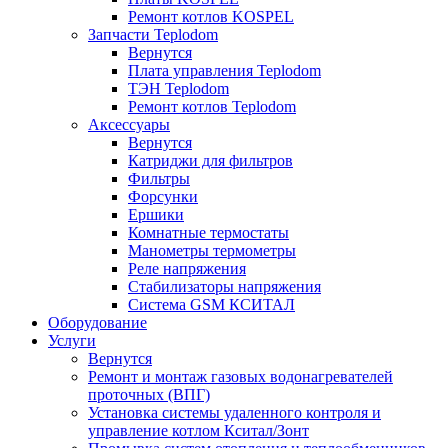
Ремонт котлов KOSPEL
Запчасти Teplodom
Вернутся
Плата управления Teplodom
ТЭН Teplodom
Ремонт котлов Teplodom
Аксессуары
Вернутся
Катриджи для фильтров
Фильтры
Форсунки
Ершики
Комнатные термостаты
Манометры термометры
Реле напряжения
Стабилизаторы напряжения
Система GSM КСИТАЛ
Оборудование
Услуги
Вернутся
Ремонт и монтаж газовых водонагревателей
проточных (ВПГ)
Установка системы удаленного контроля и
управление котлом Кситал/Зонт