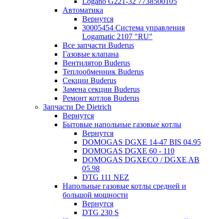
Logano G221-32 7738500105
Автоматика
Вернутся
30005454 Система управления
Logamatic 2107 "RU"
Все запчасти Buderus
Газовые клапана
Вентилятор Buderus
Теплообменник Buderus
Секции Buderus
Замена секции Buderus
Ремонт котлов Buderus
Запчасти De Dietrich
Вернутся
Бытовые напольные газовые котлы
Вернутся
DOMOGAS DGXE 14-47 BIS 04.95
DOMOGAS DGXE 60 - 110
DOMOGAS DGXECO / DGXE AB
05.98
DTG 111 NEZ
Напольные газовые котлы средней и
большой мощности
Вернутся
DTG 230 S