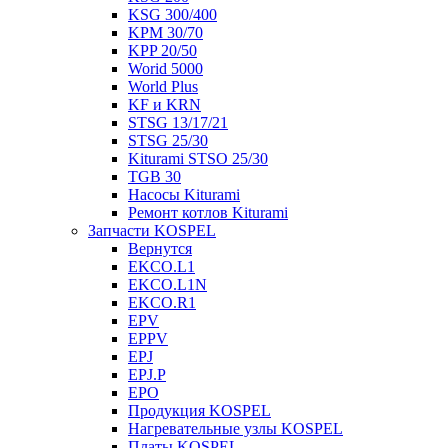
KSG 300/400
KPM 30/70
KPP 20/50
Worid 5000
World Plus
KF и KRN
STSG 13/17/21
STSG 25/30
Kiturami STSO 25/30
TGB 30
Насосы Kiturami
Ремонт котлов Kiturami
Запчасти KOSPEL
Вернутся
EKCO.L1
EKCO.L1N
EKCO.R1
EPV
EPPV
EPJ
EPJ.P
EPO
Продукция KOSPEL
Нагревательные узлы KOSPEL
Платы KOSPEL