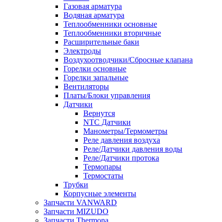
Газовая арматура
Водяная арматура
Теплообменники основные
Теплообменники вторичные
Расширительные баки
Электроды
Воздухоотводчики/Сбросные клапана
Горелки основные
Горелки запальные
Вентиляторы
Платы/Блоки управления
Датчики
Вернутся
NTC Датчики
Манометры/Термометры
Реле давления воздуха
Реле/Датчики давления воды
Реле/Датчики протока
Термопары
Термостаты
Трубки
Корпусные элементы
Запчасти VANWARD
Запчасти MIZUDO
Запчасти Thermona