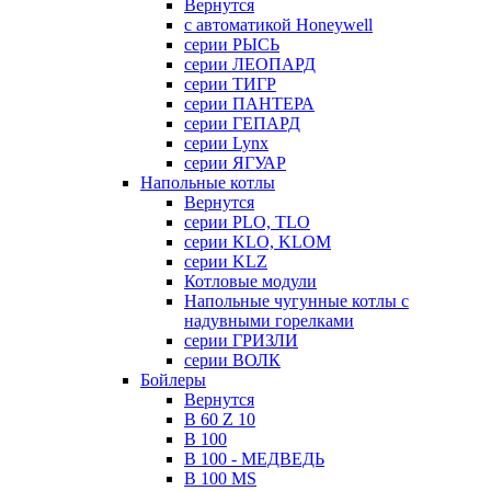
Вернутся
с автоматикой Honeywell
серии РЫСЬ
серии ЛЕОПАРД
серии ТИГР
серии ПАНТЕРА
серии ГЕПАРД
серии Lynx
серии ЯГУАР
Напольные котлы
Вернутся
серии PLO, TLO
серии KLO, KLOM
серии KLZ
Котловые модули
Напольные чугунные котлы с
надувными горелками
серии ГРИЗЛИ
серии ВОЛК
Бойлеры
Вернутся
B 60 Z 10
B 100
B 100 - МЕДВЕДЬ
B 100 MS