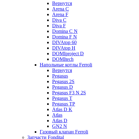
Вернутся
Arena C
Arena F
Diva C
Diva F
Domina C N
Domina F N
DIVAtop 60
DIVAtop H
DOMIproject D
DOMItech
Напольные котлы Ferroli
Вернутся
Pegasus
Pegasus 2S
Pegasus D
Pegasus F3 N 2S
Pegasus T
Pegasus TP
Atlas D K
Atlas
Atlas D
GN2 N
Газовый клапан Ferroli
Запчасти Fondital