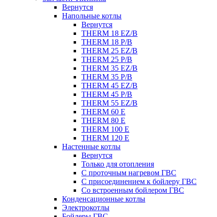
Вернутся
Напольные котлы
Вернутся
THERM 18 EZ/B
THERM 18 P/B
THERM 25 EZ/B
THERM 25 P/B
THERM 35 EZ/B
THERM 35 P/B
THERM 45 EZ/B
THERM 45 P/B
THERM 55 EZ/B
THERM 60 E
THERM 80 E
THERM 100 E
THERM 120 E
Настенные котлы
Вернутся
Только для отопления
С проточным нагревом ГВС
С присоединением к бойлеру ГВС
Со встроенным бойлером ГВС
Конденсационные котлы
Электрокотлы
Бойлеры ГВС