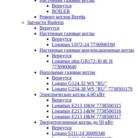
Настенные газовые котлы
Вернутся
BOILER
Ремонт котлов Beretta
Запчасти Buderus
Вернутся
Настенные газовые котлы
Вернутся
Logamax U072-24 7736900190
Настенные газовые конденсационные котлы
Вернутся
Logamax plus GB172-30 iK H
7736900840
Напольные газовые котлы
Вернутся
Logano G124-32 WS "RU"
Logano G234-38 WS "RU" 7738501179
Электрические котлы 4-60 кВт
Вернутся
Logamax E213 10kW 7738500315
Logamax E213 14kW 7738500316
Logamax E213 18kW 7738500317
Твердотопливные котлы до 50 кВт
Вернутся
Logano S111-24 30009346