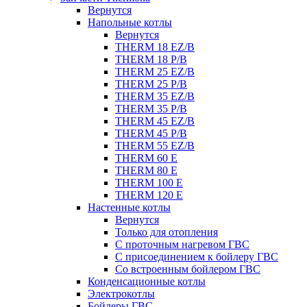
Вернутся
Напольные котлы
Вернутся
THERM 18 EZ/B
THERM 18 P/B
THERM 25 EZ/B
THERM 25 P/B
THERM 35 EZ/B
THERM 35 P/B
THERM 45 EZ/B
THERM 45 P/B
THERM 55 EZ/B
THERM 60 E
THERM 80 E
THERM 100 E
THERM 120 E
Настенные котлы
Вернутся
Только для отопления
С проточным нагревом ГВС
С присоединением к бойлеру ГВС
Со встроенным бойлером ГВС
Конденсационные котлы
Электрокотлы
Бойлеры ГВС