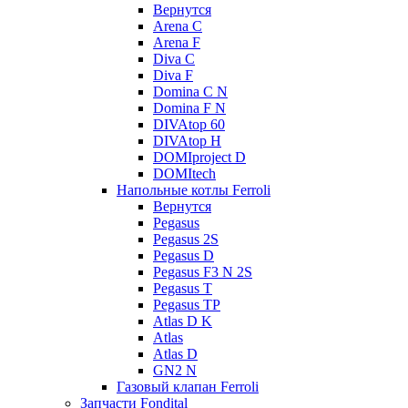
Вернутся
Arena C
Arena F
Diva C
Diva F
Domina C N
Domina F N
DIVAtop 60
DIVAtop H
DOMIproject D
DOMItech
Напольные котлы Ferroli
Вернутся
Pegasus
Pegasus 2S
Pegasus D
Pegasus F3 N 2S
Pegasus T
Pegasus TP
Atlas D K
Atlas
Atlas D
GN2 N
Газовый клапан Ferroli
Запчасти Fondital