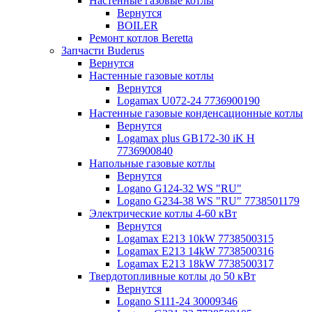
Настенные газовые котлы
Вернутся
BOILER
Ремонт котлов Beretta
Запчасти Buderus
Вернутся
Настенные газовые котлы
Вернутся
Logamax U072-24 7736900190
Настенные газовые конденсационные котлы
Вернутся
Logamax plus GB172-30 iK H
7736900840
Напольные газовые котлы
Вернутся
Logano G124-32 WS "RU"
Logano G234-38 WS "RU" 7738501179
Электрические котлы 4-60 кВт
Вернутся
Logamax E213 10kW 7738500315
Logamax E213 14kW 7738500316
Logamax E213 18kW 7738500317
Твердотопливные котлы до 50 кВт
Вернутся
Logano S111-24 30009346