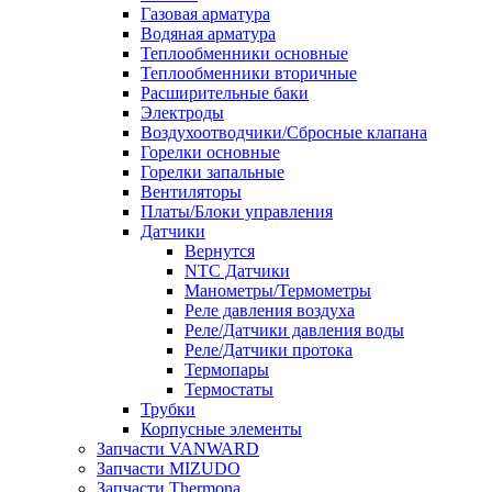
Газовая арматура
Водяная арматура
Теплообменники основные
Теплообменники вторичные
Расширительные баки
Электроды
Воздухоотводчики/Сбросные клапана
Горелки основные
Горелки запальные
Вентиляторы
Платы/Блоки управления
Датчики
Вернутся
NTC Датчики
Манометры/Термометры
Реле давления воздуха
Реле/Датчики давления воды
Реле/Датчики протока
Термопары
Термостаты
Трубки
Корпусные элементы
Запчасти VANWARD
Запчасти MIZUDO
Запчасти Thermona