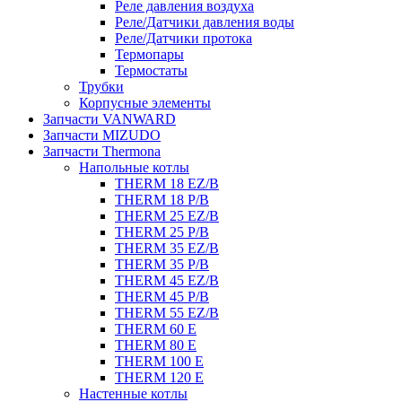
Реле давления воздуха
Реле/Датчики давления воды
Реле/Датчики протока
Термопары
Термостаты
Трубки
Корпусные элементы
Запчасти VANWARD
Запчасти MIZUDO
Запчасти Thermona
Напольные котлы
THERM 18 EZ/B
THERM 18 P/B
THERM 25 EZ/B
THERM 25 P/B
THERM 35 EZ/B
THERM 35 P/B
THERM 45 EZ/B
THERM 45 P/B
THERM 55 EZ/B
THERM 60 E
THERM 80 E
THERM 100 E
THERM 120 E
Настенные котлы