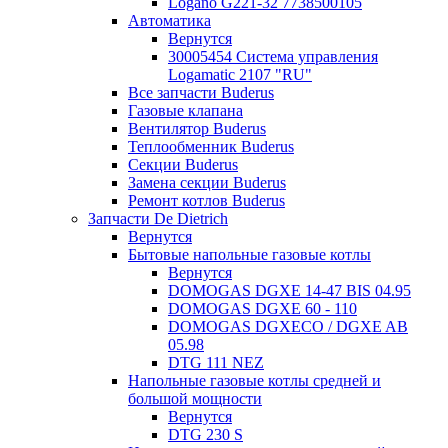
Logano G221-32 7738500105
Автоматика
Вернутся
30005454 Система управления
Logamatic 2107 "RU"
Все запчасти Buderus
Газовые клапана
Вентилятор Buderus
Теплообменник Buderus
Секции Buderus
Замена секции Buderus
Ремонт котлов Buderus
Запчасти De Dietrich
Вернутся
Бытовые напольные газовые котлы
Вернутся
DOMOGAS DGXE 14-47 BIS 04.95
DOMOGAS DGXE 60 - 110
DOMOGAS DGXECO / DGXE AB
05.98
DTG 111 NEZ
Напольные газовые котлы средней и
большой мощности
Вернутся
DTG 230 S