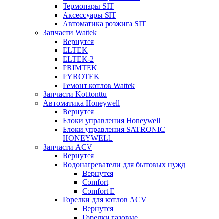
Термопары SIT
Аксессуары SIT
Автоматика розжига SIT
Запчасти Wattek
Вернутся
ELTEK
ELTEK-2
PRIMTEK
PYROTEK
Ремонт котлов Wattek
Запчасти Kotitonttu
Автоматика Honeywеll
Вернутся
Блоки управления Honeywell
Блоки управления SATRONIC
HONEYWELL
Запчасти ACV
Вернутся
Водонагреватели для бытовых нужд
Вернутся
Comfort
Comfort E
Горелки для котлов ACV
Вернутся
Горелки газовые