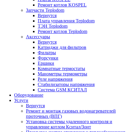
Ремонт котлов KOSPEL
Запчасти Teplodom
Вернутся
Плата управления Teplodom
ТЭН Teplodom
Ремонт котлов Teplodom
Аксессуары
Вернутся
Катриджи для фильтров
Фильтры
Форсунки
Ершики
Комнатные термостаты
Манометры термометры
Реле напряжения
Стабилизаторы напряжения
Система GSM КСИТАЛ
Оборудование
Услуги
Вернутся
Ремонт и монтаж газовых водонагревателей
проточных (ВПГ)
Установка системы удаленного контроля и
управление котлом Кситал/Зонт