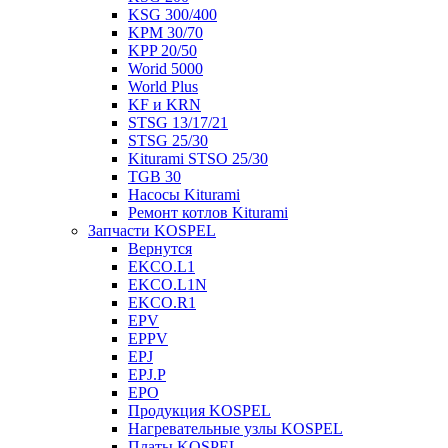
KSG 300/400
KPM 30/70
KPP 20/50
Worid 5000
World Plus
KF и KRN
STSG 13/17/21
STSG 25/30
Kiturami STSO 25/30
TGB 30
Насосы Kiturami
Ремонт котлов Kiturami
Запчасти KOSPEL
Вернутся
EKCO.L1
EKCO.L1N
EKCO.R1
EPV
EPPV
EPJ
EPJ.P
EPO
Продукция KOSPEL
Нагревательные узлы KOSPEL
Платы KOSPEL