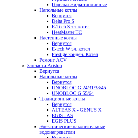
Горелки жидкотопливные
Напольные котлы
Вернутся
Delta Pro S
E-Tech S эл. котел
HeatMaster TC
Настенные котлы
Вернутся
E-tech W эл. котел
Prestige конден. Котел
Ремонт ACV
Запчасти Ariston
Вернутся
Напольные котлы
Вернутся
UNOBLOC G 24/31/38/45
UNOBLOC G 55/64
Традиционные котлы
Вернутся
ALTEAS X - GENUS X
EGIS - AS
EGIS PLUS
Электрические накопительные
водонагреватели
Вернутся