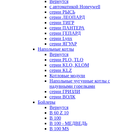
Вернутся
с автоматикой Honeywell
серии РЫСЬ
серии ЛЕОПАРД
серии ТИГР
серии ПАНТЕРА
серии ГЕПАРД
серии Lynx
серии ЯГУАР
Напольные котлы
Вернутся
серии PLO, TLO
серии KLO, KLOM
серии KLZ
Котловые модули
Напольные чугунные котлы с
надувными горелками
серии ГРИЗЛИ
серии ВОЛК
Бойлеры
Вернутся
B 60 Z 10
B 100
B 100 - МЕДВЕДЬ
B 100 MS