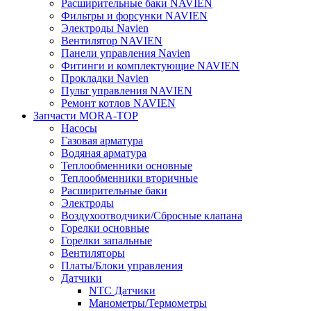
Расширительные баки NAVIEN
Фильтры и форсунки NAVIEN
Электроды Navien
Вентилятор NAVIEN
Панели управления Navien
Фитинги и комплектующие NAVIEN
Прокладки Navien
Пульт управления NAVIEN
Ремонт котлов NAVIEN
Запчасти MORA-TOP
Насосы
Газовая арматура
Водяная арматура
Теплообменники основные
Теплообменники вторичные
Расширительные баки
Электроды
Воздухоотводчики/Сбросные клапана
Горелки основные
Горелки запальные
Вентиляторы
Платы/Блоки управления
Датчики
NTC Датчики
Манометры/Термометры