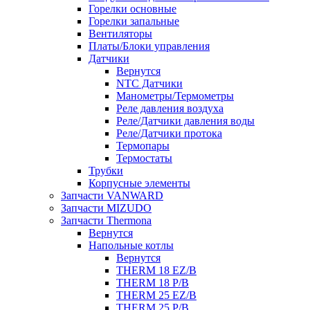
Горелки основные
Горелки запальные
Вентиляторы
Платы/Блоки управления
Датчики
Вернутся
NTC Датчики
Манометры/Термометры
Реле давления воздуха
Реле/Датчики давления воды
Реле/Датчики протока
Термопары
Термостаты
Трубки
Корпусные элементы
Запчасти VANWARD
Запчасти MIZUDO
Запчасти Thermona
Вернутся
Напольные котлы
Вернутся
THERM 18 EZ/B
THERM 18 P/B
THERM 25 EZ/B
THERM 25 P/B