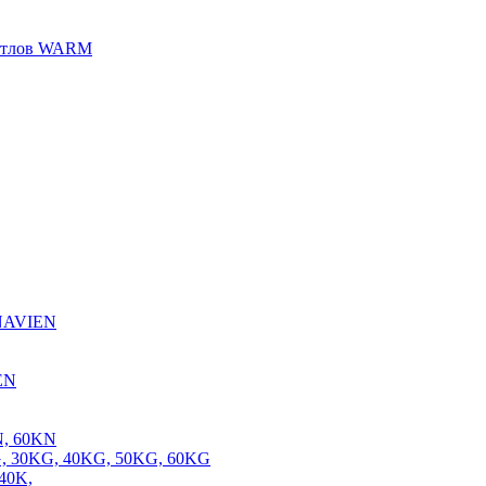
котлов WARM
 NAVIEN
EN
N, 60KN
, 30KG, 40KG, 50KG, 60KG
40K,