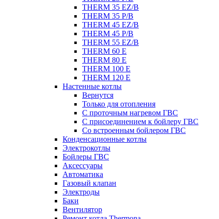
THERM 35 EZ/B
THERM 35 P/B
THERM 45 EZ/B
THERM 45 P/B
THERM 55 EZ/B
THERM 60 E
THERM 80 E
THERM 100 E
THERM 120 E
Настенные котлы
Вернутся
Только для отопления
С проточным нагревом ГВС
С присоединением к бойлеру ГВС
Со встроенным бойлером ГВС
Конденсационные котлы
Электрокотлы
Бойлеры ГВС
Аксессуары
Автоматика
Газовый клапан
Электроды
Баки
Вентилятор
Ремонт котла Thermona