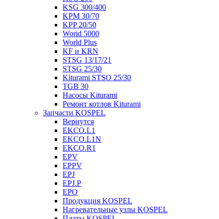
KSG 300/400
KPM 30/70
KPP 20/50
Worid 5000
World Plus
KF и KRN
STSG 13/17/21
STSG 25/30
Kiturami STSO 25/30
TGB 30
Насосы Kiturami
Ремонт котлов Kiturami
Запчасти KOSPEL
Вернутся
EKCO.L1
EKCO.L1N
EKCO.R1
EPV
EPPV
EPJ
EPJ.P
EPO
Продукция KOSPEL
Нагревательные узлы KOSPEL
Платы KOSPEL