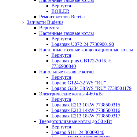
Настенные газовые котлы
Вернутся
BOILER
Ремонт котлов Beretta
Запчасти Buderus
Вернутся
Настенные газовые котлы
Вернутся
Logamax U072-24 7736900190
Настенные газовые конденсационные котлы
Вернутся
Logamax plus GB172-30 iK H
7736900840
Напольные газовые котлы
Вернутся
Logano G124-32 WS "RU"
Logano G234-38 WS "RU" 7738501179
Электрические котлы 4-60 кВт
Вернутся
Logamax E213 10kW 7738500315
Logamax E213 14kW 7738500316
Logamax E213 18kW 7738500317
Твердотопливные котлы до 50 кВт
Вернутся
Logano S111-24 30009346