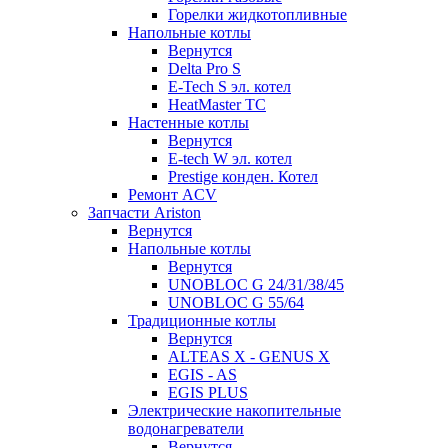
Горелки жидкотопливные
Напольные котлы
Вернутся
Delta Pro S
E-Tech S эл. котел
HeatMaster TC
Настенные котлы
Вернутся
E-tech W эл. котел
Prestige конден. Котел
Ремонт ACV
Запчасти Ariston
Вернутся
Напольные котлы
Вернутся
UNOBLOC G 24/31/38/45
UNOBLOC G 55/64
Традиционные котлы
Вернутся
ALTEAS X - GENUS X
EGIS - AS
EGIS PLUS
Электрические накопительные
водонагреватели
Вернутся