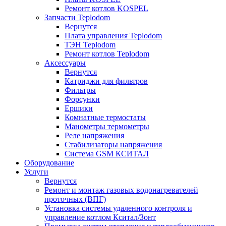
Ремонт котлов KOSPEL
Запчасти Teplodom
Вернутся
Плата управления Teplodom
ТЭН Teplodom
Ремонт котлов Teplodom
Аксессуары
Вернутся
Катриджи для фильтров
Фильтры
Форсунки
Ершики
Комнатные термостаты
Манометры термометры
Реле напряжения
Стабилизаторы напряжения
Система GSM КСИТАЛ
Оборудование
Услуги
Вернутся
Ремонт и монтаж газовых водонагревателей
проточных (ВПГ)
Установка системы удаленного контроля и
управление котлом Кситал/Зонт