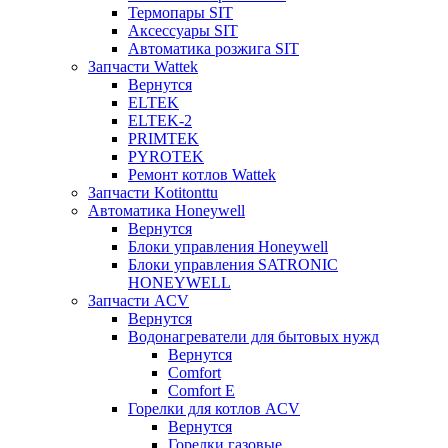
Термопары SIT
Аксессуары SIT
Автоматика розжига SIT
Запчасти Wattek
Вернутся
ELTEK
ELTEK-2
PRIMTEK
PYROTEK
Ремонт котлов Wattek
Запчасти Kotitonttu
Автоматика Honeywеll
Вернутся
Блоки управления Honeywell
Блоки управления SATRONIC
HONEYWELL
Запчасти ACV
Вернутся
Водонагреватели для бытовых нужд
Вернутся
Comfort
Comfort E
Горелки для котлов ACV
Вернутся
Горелки газовые