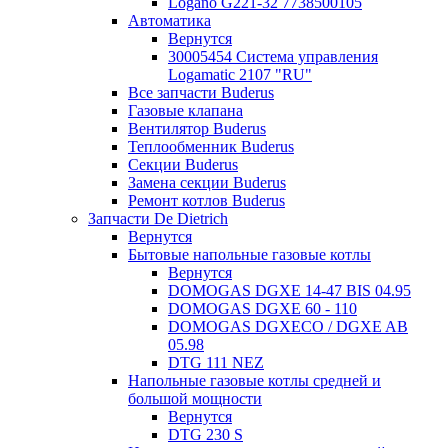
Logano G221-32 7738500105
Автоматика
Вернутся
30005454 Система управления
Logamatic 2107 "RU"
Все запчасти Buderus
Газовые клапана
Вентилятор Buderus
Теплообменник Buderus
Секции Buderus
Замена секции Buderus
Ремонт котлов Buderus
Запчасти De Dietrich
Вернутся
Бытовые напольные газовые котлы
Вернутся
DOMOGAS DGXE 14-47 BIS 04.95
DOMOGAS DGXE 60 - 110
DOMOGAS DGXECO / DGXE AB
05.98
DTG 111 NEZ
Напольные газовые котлы средней и
большой мощности
Вернутся
DTG 230 S