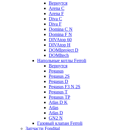
Вернутся
Arena C
Arena F
Diva C
Diva F
Domina C N
Domina F N
DIVAtop 60
DIVAtop H
DOMIproject D
DOMItech
Напольные котлы Ferroli
Вернутся
Pegasus
Pegasus 2S
Pegasus D
Pegasus F3 N 2S
Pegasus T
Pegasus TP
Atlas D K
Atlas
Atlas D
GN2 N
Газовый клапан Ferroli
Запчасти Fondital