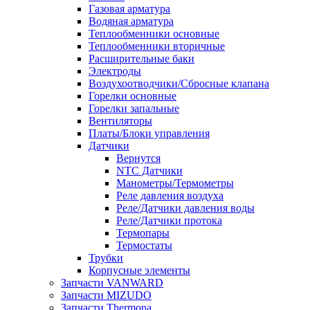
Газовая арматура
Водяная арматура
Теплообменники основные
Теплообменники вторичные
Расширительные баки
Электроды
Воздухоотводчики/Сбросные клапана
Горелки основные
Горелки запальные
Вентиляторы
Платы/Блоки управления
Датчики
Вернутся
NTC Датчики
Манометры/Термометры
Реле давления воздуха
Реле/Датчики давления воды
Реле/Датчики протока
Термопары
Термостаты
Трубки
Корпусные элементы
Запчасти VANWARD
Запчасти MIZUDO
Запчасти Thermona