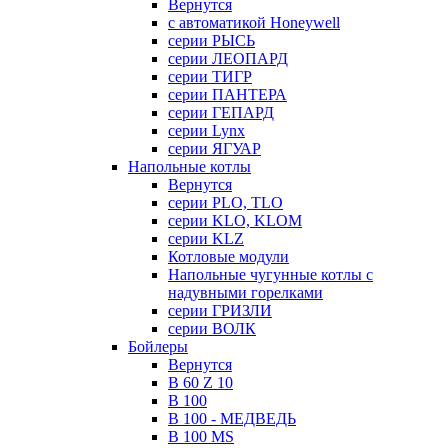
Вернутся
с автоматикой Honeywell
серии РЫСЬ
серии ЛЕОПАРД
серии ТИГР
серии ПАНТЕРА
серии ГЕПАРД
серии Lynx
серии ЯГУАР
Напольные котлы
Вернутся
серии PLO, TLO
серии KLO, KLOM
серии KLZ
Котловые модули
Напольные чугунные котлы с
надувными горелками
серии ГРИЗЛИ
серии ВОЛК
Бойлеры
Вернутся
B 60 Z 10
B 100
B 100 - МЕДВЕДЬ
B 100 MS