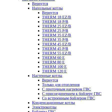
Вернутся
Напольные котлы
Вернутся
THERM 18 EZ/B
THERM 18 P/B
THERM 25 EZ/B
THERM 25 P/B
THERM 35 EZ/B
THERM 35 P/B
THERM 45 EZ/B
THERM 45 P/B
THERM 55 EZ/B
THERM 60 E
THERM 80 E
THERM 100 E
THERM 120 E
Настенные котлы
Вернутся
Только для отопления
С проточным нагревом ГВС
С присоединением к бойлеру ГВС
Со встроенным бойлером ГВС
Конденсационные котлы
Электрокотлы
Бойлеры ГВС