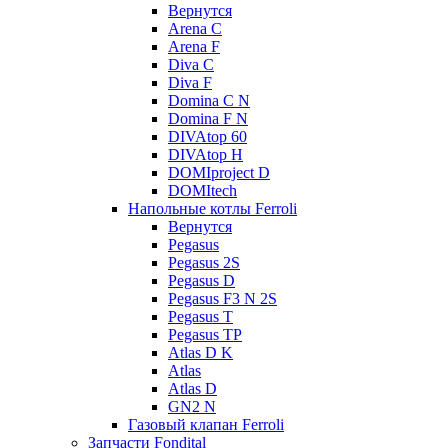
Вернутся
Arena C
Arena F
Diva C
Diva F
Domina C N
Domina F N
DIVAtop 60
DIVAtop H
DOMIproject D
DOMItech
Напольные котлы Ferroli
Вернутся
Pegasus
Pegasus 2S
Pegasus D
Pegasus F3 N 2S
Pegasus T
Pegasus TP
Atlas D K
Atlas
Atlas D
GN2 N
Газовый клапан Ferroli
Запчасти Fondital