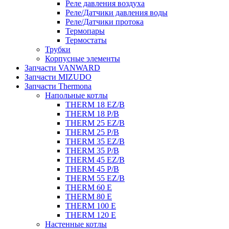
Реле давления воздуха
Реле/Датчики давления воды
Реле/Датчики протока
Термопары
Термостаты
Трубки
Корпусные элементы
Запчасти VANWARD
Запчасти MIZUDO
Запчасти Thermona
Напольные котлы
THERM 18 EZ/B
THERM 18 P/B
THERM 25 EZ/B
THERM 25 P/B
THERM 35 EZ/B
THERM 35 P/B
THERM 45 EZ/B
THERM 45 P/B
THERM 55 EZ/B
THERM 60 E
THERM 80 E
THERM 100 E
THERM 120 E
Настенные котлы