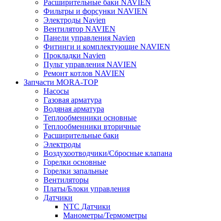
Расширительные баки NAVIEN
Фильтры и форсунки NAVIEN
Электроды Navien
Вентилятор NAVIEN
Панели управления Navien
Фитинги и комплектующие NAVIEN
Прокладки Navien
Пульт управления NAVIEN
Ремонт котлов NAVIEN
Запчасти MORA-TOP
Насосы
Газовая арматура
Водяная арматура
Теплообменники основные
Теплообменники вторичные
Расширительные баки
Электроды
Воздухоотводчики/Сбросные клапана
Горелки основные
Горелки запальные
Вентиляторы
Платы/Блоки управления
Датчики
NTC Датчики
Манометры/Термометры