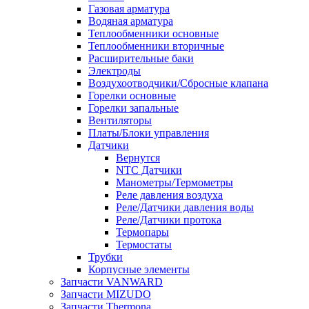
Газовая арматура
Водяная арматура
Теплообменники основные
Теплообменники вторичные
Расширительные баки
Электроды
Воздухоотводчики/Сбросные клапана
Горелки основные
Горелки запальные
Вентиляторы
Платы/Блоки управления
Датчики
Вернутся
NTC Датчики
Манометры/Термометры
Реле давления воздуха
Реле/Датчики давления воды
Реле/Датчики протока
Термопары
Термостаты
Трубки
Корпусные элементы
Запчасти VANWARD
Запчасти MIZUDO
Запчасти Thermona