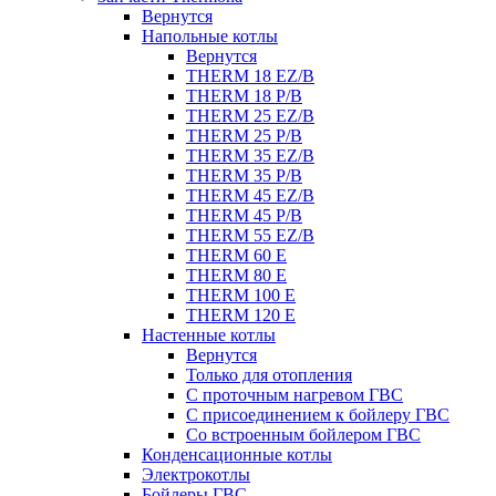
Вернутся
Напольные котлы
Вернутся
THERM 18 EZ/B
THERM 18 P/B
THERM 25 EZ/B
THERM 25 P/B
THERM 35 EZ/B
THERM 35 P/B
THERM 45 EZ/B
THERM 45 P/B
THERM 55 EZ/B
THERM 60 E
THERM 80 E
THERM 100 E
THERM 120 E
Настенные котлы
Вернутся
Только для отопления
С проточным нагревом ГВС
С присоединением к бойлеру ГВС
Со встроенным бойлером ГВС
Конденсационные котлы
Электрокотлы
Бойлеры ГВС