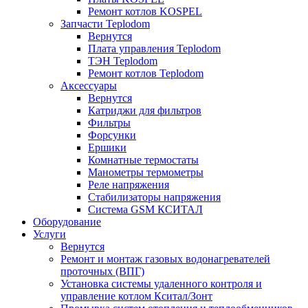
Ремонт котлов KOSPEL
Запчасти Teplodom
Вернутся
Плата управления Teplodom
ТЭН Teplodom
Ремонт котлов Teplodom
Аксессуары
Вернутся
Катриджи для фильтров
Фильтры
Форсунки
Ершики
Комнатные термостаты
Манометры термометры
Реле напряжения
Стабилизаторы напряжения
Система GSM КСИТАЛ
Оборудование
Услуги
Вернутся
Ремонт и монтаж газовых водонагревателей
проточных (ВПГ)
Установка системы удаленного контроля и
управление котлом Кситал/Зонт