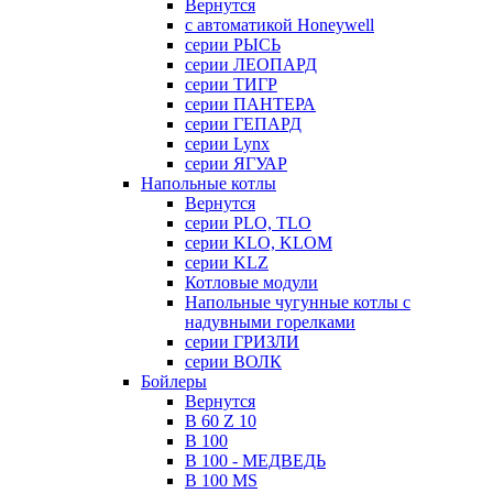
Вернутся
с автоматикой Honeywell
серии РЫСЬ
серии ЛЕОПАРД
серии ТИГР
серии ПАНТЕРА
серии ГЕПАРД
серии Lynx
серии ЯГУАР
Напольные котлы
Вернутся
серии PLO, TLO
серии KLO, KLOM
серии KLZ
Котловые модули
Напольные чугунные котлы с
надувными горелками
серии ГРИЗЛИ
серии ВОЛК
Бойлеры
Вернутся
B 60 Z 10
B 100
B 100 - МЕДВЕДЬ
B 100 MS