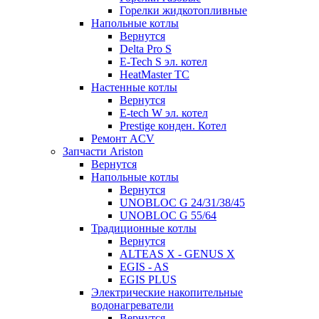
Горелки жидкотопливные
Напольные котлы
Вернутся
Delta Pro S
E-Tech S эл. котел
HeatMaster TC
Настенные котлы
Вернутся
E-tech W эл. котел
Prestige конден. Котел
Ремонт ACV
Запчасти Ariston
Вернутся
Напольные котлы
Вернутся
UNOBLOC G 24/31/38/45
UNOBLOC G 55/64
Традиционные котлы
Вернутся
ALTEAS X - GENUS X
EGIS - AS
EGIS PLUS
Электрические накопительные
водонагреватели
Вернутся