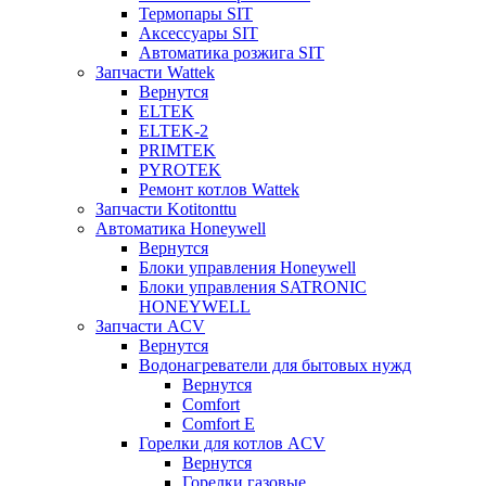
Термопары SIT
Аксессуары SIT
Автоматика розжига SIT
Запчасти Wattek
Вернутся
ELTEK
ELTEK-2
PRIMTEK
PYROTEK
Ремонт котлов Wattek
Запчасти Kotitonttu
Автоматика Honeywеll
Вернутся
Блоки управления Honeywell
Блоки управления SATRONIC
HONEYWELL
Запчасти ACV
Вернутся
Водонагреватели для бытовых нужд
Вернутся
Comfort
Comfort E
Горелки для котлов ACV
Вернутся
Горелки газовые