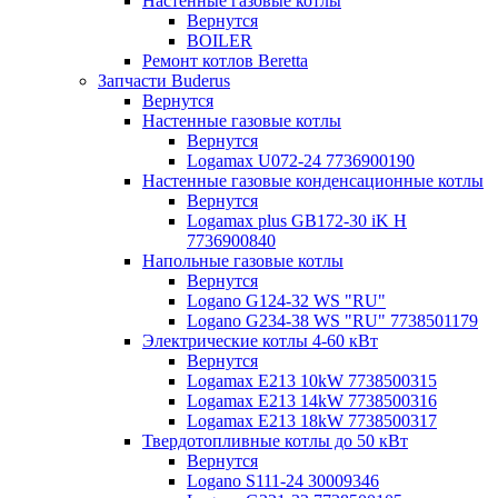
Настенные газовые котлы
Вернутся
BOILER
Ремонт котлов Beretta
Запчасти Buderus
Вернутся
Настенные газовые котлы
Вернутся
Logamax U072-24 7736900190
Настенные газовые конденсационные котлы
Вернутся
Logamax plus GB172-30 iK H
7736900840
Напольные газовые котлы
Вернутся
Logano G124-32 WS "RU"
Logano G234-38 WS "RU" 7738501179
Электрические котлы 4-60 кВт
Вернутся
Logamax E213 10kW 7738500315
Logamax E213 14kW 7738500316
Logamax E213 18kW 7738500317
Твердотопливные котлы до 50 кВт
Вернутся
Logano S111-24 30009346