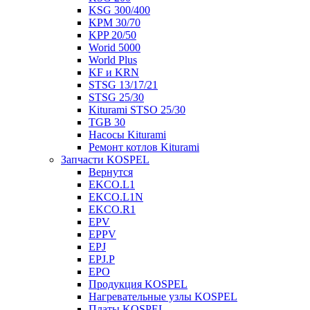
KSG 300/400
KPM 30/70
KPP 20/50
Worid 5000
World Plus
KF и KRN
STSG 13/17/21
STSG 25/30
Kiturami STSO 25/30
TGB 30
Насосы Kiturami
Ремонт котлов Kiturami
Запчасти KOSPEL
Вернутся
EKCO.L1
EKCO.L1N
EKCO.R1
EPV
EPPV
EPJ
EPJ.P
EPO
Продукция KOSPEL
Нагревательные узлы KOSPEL
Платы KOSPEL