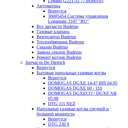
Logano G221-32 7738500105
Автоматика
Вернутся
30005454 Система управления
Logamatic 2107 "RU"
Все запчасти Buderus
Газовые клапана
Вентилятор Buderus
Теплообменник Buderus
Секции Buderus
Замена секции Buderus
Ремонт котлов Buderus
Запчасти De Dietrich
Вернутся
Бытовые напольные газовые котлы
Вернутся
DOMOGAS DGXE 14-47 BIS 04.95
DOMOGAS DGXE 60 - 110
DOMOGAS DGXECO / DGXE AB
05.98
DTG 111 NEZ
Напольные газовые котлы средней и
большой мощности
Вернутся
DTG 230 S