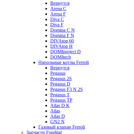
Вернутся
Arena C
Arena F
Diva C
Diva F
Domina C N
Domina F N
DIVAtop 60
DIVAtop H
DOMIproject D
DOMItech
Напольные котлы Ferroli
Вернутся
Pegasus
Pegasus 2S
Pegasus D
Pegasus F3 N 2S
Pegasus T
Pegasus TP
Atlas D K
Atlas
Atlas D
GN2 N
Газовый клапан Ferroli
Запчасти Fondital