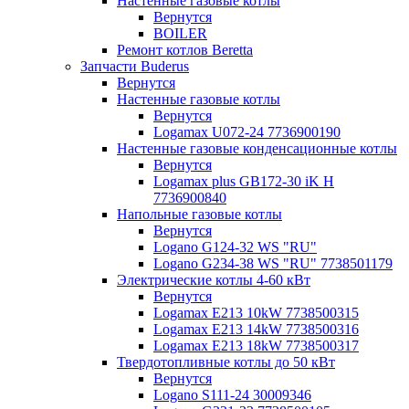
Настенные газовые котлы
Вернутся
BOILER
Ремонт котлов Beretta
Запчасти Buderus
Вернутся
Настенные газовые котлы
Вернутся
Logamax U072-24 7736900190
Настенные газовые конденсационные котлы
Вернутся
Logamax plus GB172-30 iK H
7736900840
Напольные газовые котлы
Вернутся
Logano G124-32 WS "RU"
Logano G234-38 WS "RU" 7738501179
Электрические котлы 4-60 кВт
Вернутся
Logamax E213 10kW 7738500315
Logamax E213 14kW 7738500316
Logamax E213 18kW 7738500317
Твердотопливные котлы до 50 кВт
Вернутся
Logano S111-24 30009346