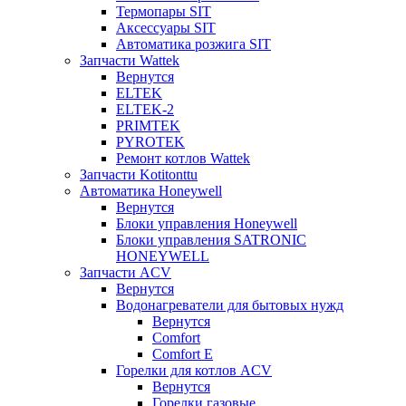
Термопары SIT
Аксессуары SIT
Автоматика розжига SIT
Запчасти Wattek
Вернутся
ELTEK
ELTEK-2
PRIMTEK
PYROTEK
Ремонт котлов Wattek
Запчасти Kotitonttu
Автоматика Honeywеll
Вернутся
Блоки управления Honeywell
Блоки управления SATRONIC
HONEYWELL
Запчасти ACV
Вернутся
Водонагреватели для бытовых нужд
Вернутся
Comfort
Comfort E
Горелки для котлов ACV
Вернутся
Горелки газовые