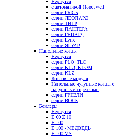
Вернутся
с автоматикой Honeywell
серии РЫСЬ
серии ЛЕОПАРД
серии ТИГР
серии ПАНТЕРА
серии ГЕПАРД
серии Lynx
серии ЯГУАР
Напольные котлы
Вернутся
серии PLO, TLO
серии KLO, KLOM
серии KLZ
Котловые модули
Напольные чугунные котлы с
надувными горелками
серии ГРИЗЛИ
серии ВОЛК
Бойлеры
Вернутся
B 60 Z 10
B 100
B 100 - МЕДВЕДЬ
B 100 MS