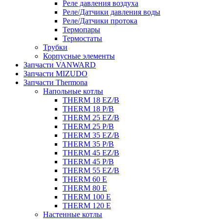
Реле давления воздуха
Реле/Датчики давления воды
Реле/Датчики протока
Термопары
Термостаты
Трубки
Корпусные элементы
Запчасти VANWARD
Запчасти MIZUDO
Запчасти Thermona
Напольные котлы
THERM 18 EZ/B
THERM 18 P/B
THERM 25 EZ/B
THERM 25 P/B
THERM 35 EZ/B
THERM 35 P/B
THERM 45 EZ/B
THERM 45 P/B
THERM 55 EZ/B
THERM 60 E
THERM 80 E
THERM 100 E
THERM 120 E
Настенные котлы