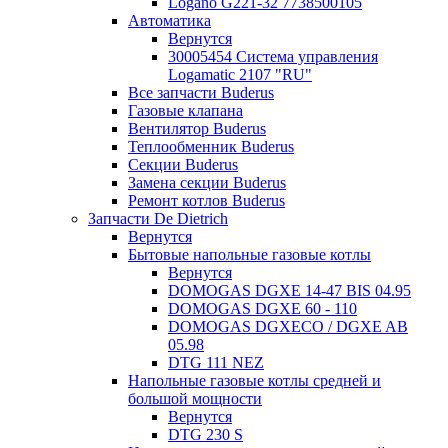
Logano G221-32 7738500105
Автоматика
Вернутся
30005454 Система управления
Logamatic 2107 "RU"
Все запчасти Buderus
Газовые клапана
Вентилятор Buderus
Теплообменник Buderus
Секции Buderus
Замена секции Buderus
Ремонт котлов Buderus
Запчасти De Dietrich
Вернутся
Бытовые напольные газовые котлы
Вернутся
DOMOGAS DGXE 14-47 BIS 04.95
DOMOGAS DGXE 60 - 110
DOMOGAS DGXECO / DGXE AB
05.98
DTG 111 NEZ
Напольные газовые котлы средней и
большой мощности
Вернутся
DTG 230 S