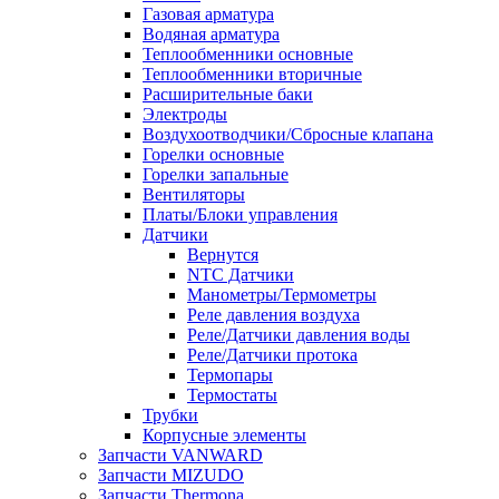
Газовая арматура
Водяная арматура
Теплообменники основные
Теплообменники вторичные
Расширительные баки
Электроды
Воздухоотводчики/Сбросные клапана
Горелки основные
Горелки запальные
Вентиляторы
Платы/Блоки управления
Датчики
Вернутся
NTC Датчики
Манометры/Термометры
Реле давления воздуха
Реле/Датчики давления воды
Реле/Датчики протока
Термопары
Термостаты
Трубки
Корпусные элементы
Запчасти VANWARD
Запчасти MIZUDO
Запчасти Thermona