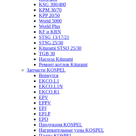
KSG 300/400
KPM 30/70
KPP 20/50
Worid 5000
World Plus
KF и KRN
STSG 13/17/21
STSG 25/30
Kiturami STSO 25/30
TGB 30
Насосы Kiturami
Ремонт котлов Kiturami
Запчасти KOSPEL
Вернутся
EKCO.L1
EKCO.L1N
EKCO.R1
EPV
EPPV
EPJ
EPJ.P
EPO
Продукция KOSPEL
Нагревательные узлы KOSPEL
Платы KOSPEL