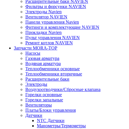
Расширительные баки NAVIEN
Фильтры и форсунки NAVIEN
Электроды Navien
Вентилятор NAVIEN
Панели управления Navien
Фитинги и комплектующие NAVIEN
Прокладки Navien
Пульт управления NAVIEN
Ремонт котлов NAVIEN
Запчасти MORA-TOP
Насосы
Газовая арматура
Водяная арматура
Теплообменники основные
Теплообменники вторичные
Расширительные баки
Электроды
Воздухоотводчики/Сбросные клапана
Горелки основные
Горелки запальные
Вентиляторы
Платы/Блоки управления
Датчики
NTC Датчики
Манометры/Термометры