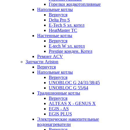
Горелки жидкотопливные
Напольные котлы
Вернутся
Delta Pro S
E-Tech S эл. котел
HeatMaster TC
Настенные котлы
Вернутся
E-tech W эл. котел
Prestige конден. Котел
Ремонт ACV
Запчасти Ariston
Вернутся
Напольные котлы
Вернутся
UNOBLOC G 24/31/38/45
UNOBLOC G 55/64
Традиционные котлы
Вернутся
ALTEAS X - GENUS X
EGIS - AS
EGIS PLUS
Электрические накопительные
водонагреватели
Вернутся