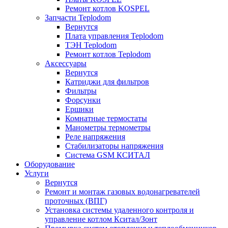
Ремонт котлов KOSPEL
Запчасти Teplodom
Вернутся
Плата управления Teplodom
ТЭН Teplodom
Ремонт котлов Teplodom
Аксессуары
Вернутся
Катриджи для фильтров
Фильтры
Форсунки
Ершики
Комнатные термостаты
Манометры термометры
Реле напряжения
Стабилизаторы напряжения
Система GSM КСИТАЛ
Оборудование
Услуги
Вернутся
Ремонт и монтаж газовых водонагревателей
проточных (ВПГ)
Установка системы удаленного контроля и
управление котлом Кситал/Зонт