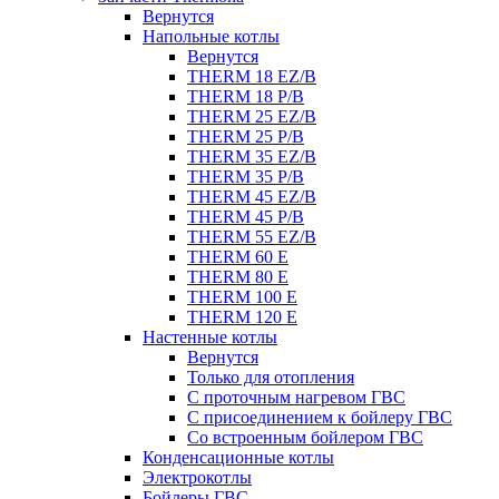
Вернутся
Напольные котлы
Вернутся
THERM 18 EZ/B
THERM 18 P/B
THERM 25 EZ/B
THERM 25 P/B
THERM 35 EZ/B
THERM 35 P/B
THERM 45 EZ/B
THERM 45 P/B
THERM 55 EZ/B
THERM 60 E
THERM 80 E
THERM 100 E
THERM 120 E
Настенные котлы
Вернутся
Только для отопления
С проточным нагревом ГВС
С присоединением к бойлеру ГВС
Со встроенным бойлером ГВС
Конденсационные котлы
Электрокотлы
Бойлеры ГВС